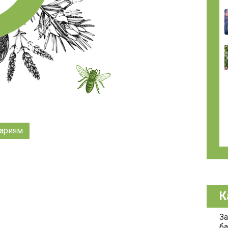
ариям
К
За
ба