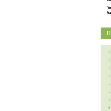
За
ба
П