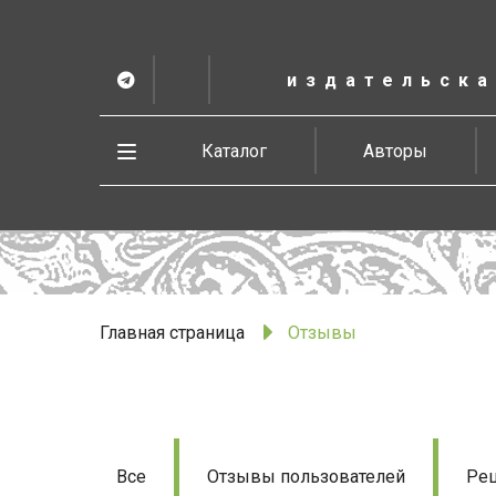
К
основному
содержанию
издательска
Telegram
ВК
в
Vesbook
Развернуть
Каталог
Авторы
меню
Главная страница
Отзывы
Отзывы
Все
Отзывы пользователей
Рец