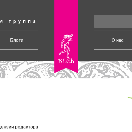
я группа
есь
Блоги
О нас
ензии редактора