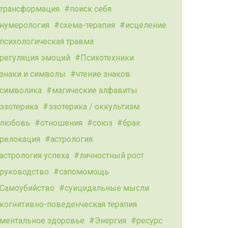
трансформация
поиск себя
нумерология
схема-терапия
исцеление
психологическая травма
регуляция эмоций
Психотехники
знаки и символы
чтение знаков
символика
магические алфавиты
эзотерика
эзотерика / оккультизм.
любовь
отношения
союз
брак
релокация
астрология
астрология успеха
личностный рост
руководство
сапомомощь
Самоубийство
суицидальные мысли
когнитивно-поведенческая терапия
ментальное здоровье
Энергия
ресурс