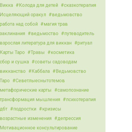
Викка
Колода для детей
сказкотерапия
Исцеляющий оракул
ведьмовство
работа над собой
магия трав
заклинания
ведьмоство
путеводитель
взрослая литература для виккан
ритуал
Карты Таро
Травы
косметика
сбор и сушка
советы садоводам
викканство
Каббала
Ведьмовство
Таро
Севетлыеснытотемов
метафорические карты
самопознание
трансформация мышления
психотерапия
дбт
подростки
кризисы
возрастные изменения
депрессия
Мотивационное консультирование