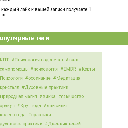
 каждый лайк к вашей записи получаете 1
лл.
опулярные теги
КПТ
Психология подростка
гнев
самопомощь
психология
EMDR
Карты
Психологи
осознание
Медитация
кристалл
Духовные практики
Природная магия
викка
язычество
оракул
Круг года
дни силы
колесо года
практики
духовные практики
Дневник теней