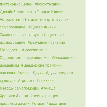
постановка целей
психотехники
Дизайн Человека
Генные Ключи
Астрология
Натальная карта
успех
самопознание.
Древо Жизни
Самопознание
звук
Исцеление
исследование
разумное познание
Молодость
массаж лица
Оздоровительные системы
Осьмионика
шаманизм
шаманские практики
шаманы
магия
духи
духи предков
культура
тревога
психика
методы самопомощи.
Акаша
Хроники Акаши
реинкарнация
прошлые жизни
стиль
архетипы