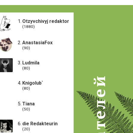
Otzyvchivyj redaktor
(1880)
AnastasiaFox
(90)
Ludmila
(80)
Knigolub`
(80)
Tiana
(50)
die Redakteurin
(20)