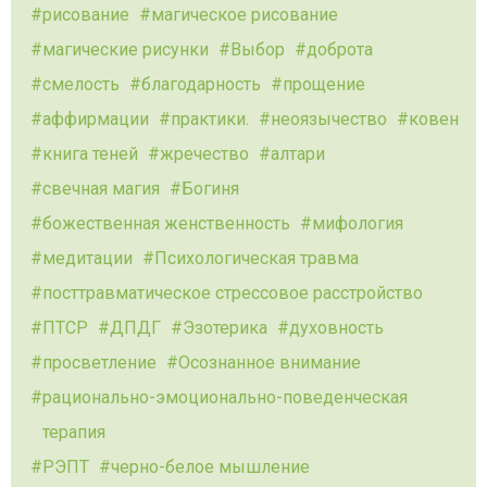
рисование
магическое рисование
магические рисунки
Выбор
доброта
смелость
благодарность
прощение
аффирмации
практики.
неоязычество
ковен
книга теней
жречество
алтари
свечная магия
Богиня
божественная женственность
мифология
медитации
Психологическая травма
посттравматическое стрессовое расстройство
ПТСР
ДПДГ
Эзотерика
духовность
просветление
Осознанное внимание
рационально-эмоционально-поведенческая
терапия
РЭПТ
черно-белое мышление