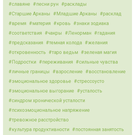
славяне
песни рун
расклады
Старшие Арканы
Младшие Арканы
расклад
время
материя
кровь
знаки зодиака
соответствия
чакры
Ленорман
гадания
предсказания
темная колода
желания
откровенность
таро ведьм
зеленая магия
Подростки
переживания
сильные чувства
личные границы
взросление
восстановление
эмоциональное здоровье
стрессоусто
эмоциональное выгорание
усталость
синдром хронической усталости
психоэмоциональное напряжение
тревожное расстройство
культура продуктивности
постоянная занятость