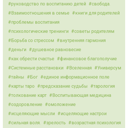
руководство по воспитанию детей
свобода.
Взаимоотношения в семье
книги для родителей
проблемы воспитания
психологические тренинги
советы родителям
Борьба со стрессом
внутренняя гармония
деньги
душевное равновесие
как обрести счастье
финансовое благополучие
Системные расстановки
Вселенная
Универсум
тайны
Бог
единое информационное поле
карты таро
предсказание судьбы
тарология
толкование карт
Воспитывающая медицина
оздоровление
омоложение
исцеляющие мысли
исцеляющие настрои
сильная воля.
зрелость
возрастная психология