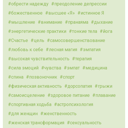
обрести надежду
преодоление депрессии
божественное
высшее «Я»
истинное Я
мышление
внимание
пранаяма
дыхание
энергетические практики
тонкие тела
йога
Счастье
цель
самосовершенствование
любовь к себе
лесная магия
эмпатия
высокая чувствительность
терапия
сила эмоций
чувства
эмпат
медицина
спина
позвоночник
спорт
физическая активность
дорсопатия
грыжи
самоисцеление
здоровое питание
плавание
спортивная ходьба
астропсихология
для женщин
женственность
женская трансформация
сексуальность