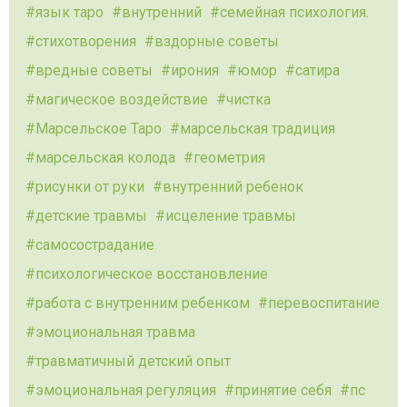
язык таро
внутренний
семейная психология.
стихотворения
вздорные советы
вредные советы
ирония
юмор
сатира
магическое воздействие
чистка
Марсельское Таро
марсельская традиция
марсельская колода
геометрия
рисунки от руки
внутренний ребенок
детские травмы
исцеление травмы
самосострадание
психологическое восстановление
работа с внутренним ребенком
перевоспитание
эмоциональная травма
травматичный детский опыт
эмоциональная регуляция
принятие себя
пс