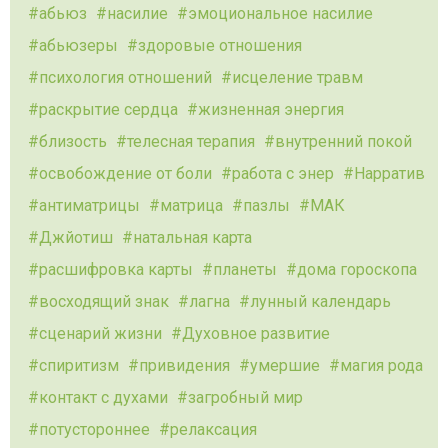
абьюз
насилие
эмоциональное насилие
абьюзеры
здоровые отношения
психология отношений
исцеление травм
раскрытие сердца
жизненная энергия
близость
телесная терапия
внутренний покой
освобождение от боли
работа с энер
Нарратив
антиматрицы
матрица
пазлы
МАК
Джйотиш
натальная карта
расшифровка карты
планеты
дома гороскопа
восходящий знак
лагна
лунный календарь
сценарий жизни
Духовное развитие
спиритизм
привидения
умершие
магия рода
контакт с духами
загробный мир
потустороннее
релаксация