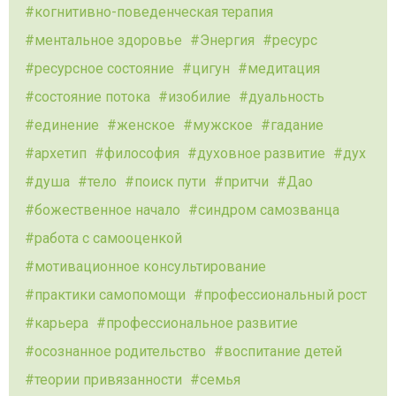
когнитивно-поведенческая терапия
ментальное здоровье
Энергия
ресурс
ресурсное состояние
цигун
медитация
состояние потока
изобилие
дуальность
единение
женское
мужское
гадание
архетип
философия
духовное развитие
дух
душа
тело
поиск пути
притчи
Дао
божественное начало
синдром самозванца
работа с самооценкой
мотивационное консультирование
практики самопомощи
профессиональный рост
карьера
профессиональное развитие
осознанное родительство
воспитание детей
теории привязанности
семья