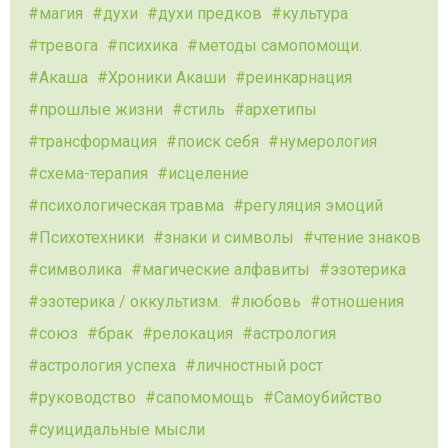
магия
духи
духи предков
культура
тревога
психика
методы самопомощи.
Акаша
Хроники Акаши
реинкарнация
прошлые жизни
стиль
архетипы
трансформация
поиск себя
нумерология
схема-терапия
исцеление
психологическая травма
регуляция эмоций
Психотехники
знаки и символы
чтение знаков
символика
магические алфавиты
эзотерика
эзотерика / оккультизм.
любовь
отношения
союз
брак
релокация
астрология
астрология успеха
личностный рост
руководство
сапомомощь
Самоубийство
суицидальные мысли