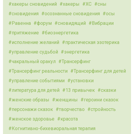
хакеры сновидений
хакеры
ХС
сны
сновидения
осознанные сновидения
осы
Равенна
форум
сновидящий
Вибрации
притяжение
биоэнергетика
исполнение желаний
практическая эзотерика
управление судьбой
энергетика
чакральный оракул
Трансерфинг
Трансерфинг реальности
Трансерфинг для детей
управление событиями
установки
литература для детей
13 привычек
сказки
женские образы
женщины
героини сказок
персонажи сказок
творчество
стройность
женское здоровье
красота
Когнитивно-бихевиоральная терапия