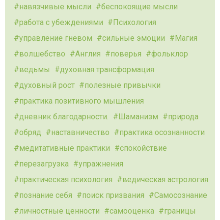
навязчивые мысли
беспокоящие мысли
работа с убеждениями
Психология
управление гневом
сильные эмоции
Магия
волшебство
Англия
поверья
фольклор
ведьмы
духовная трансформация
духовный рост
полезные привычки
практика позитивного мышления
дневник благодарности.
Шаманизм
природа
обряд
наставничество
практика осознанности
медитативные практики
спокойствие
перезагрузка
упражнения
практическая психология
ведическая астрология
познание себя
поиск призвания
Самосознание
личностные ценности
самооценка
границы