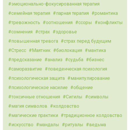
эмоционально-фокусированная терапия
семейная терапия
парная терапия
романтика
тревожность
оотношения
ссоры
конфликты
сомнения
страх
здоровье
повышенная тревога
страх перед будущим
Стресс
Маятник
биолокация
мантика
предсказание
анализ
судьба
бизнес
саморазвитие
поведенческая психология
психологическая защита
манипулирование
психологическое насилие
общение
токсичные отношения
Сигилы
символы
магия символов
колдовство
магические практики
традиционное колдовство
искусство
мандалы
ритуалы
ведьма