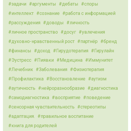
задачи
аргументы
дебаты
споры
интеллект
сознание
работа с информацией
рассуждения
доводы
личность
личное пространство
досуг
увлечения
духовно-нравственный рост
партнёр
бренд
финансы
доход
Гирудотерапия
Гирулайн
Эустресс
Пиявки
Медицина
Иммунитет
Лечебник
Заболевания
Физиотерапия
Профилактика
Восстановление
аутизм
аутичность
нейроразнообразие
диагностика
самодиагностика
восприятие
поведение
сенсорная чувствительность
стереотипы
адаптация.
правильное воспитание
книга для родителей