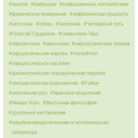
мысли
вибрации
вибрационное соответствие
физическое измерение
нефизическая сущность
источник
связь
творение
Четвертый путь
Георгий Гурджиев
символика Таро
нарциссизм
мазохизм
нарциссическая травма
нарциссическая жертва
газлайтинг
нарциссическое насилие
диалектическая поведенческая терапии
эмоциональное равновесие
Рэйки
наложение рук
практики исцеления
Микао Усуи.
Восточная философия
духовные наставления
зарубежная религиозная и эзотерическая
литература