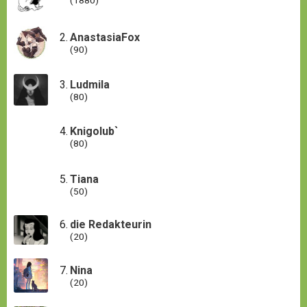
(1880)
AnastasiaFox
(90)
Ludmila
(80)
Knigolub`
(80)
Tiana
(50)
die Redakteurin
(20)
Nina
(20)