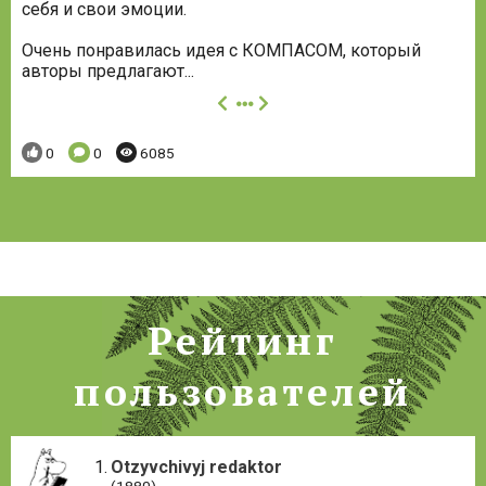
себя и свои эмоции.
Очень понравилась идея с КОМПАСОМ, который
авторы предлагают...
далее
Понравилось:
Комментариев:
Просмотров:
0
0
6085
Рейтинг
пользователей
Otzyvchivyj redaktor