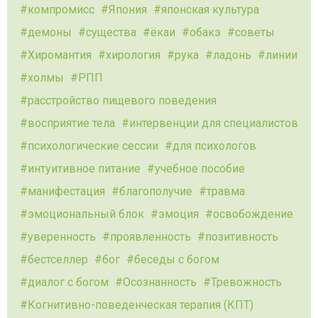
компромисс
Япония
японская культура
демоны
существа
ёкаи
обакэ
советы
Хиромантия
хирология
рука
ладонь
линии
холмы
РПП
расстройство пищевого поведения
восприятие тела
интервенции для специалистов
психологические сессии
для психологов
интуитивное питание
учебное пособие
манифестация
благополучие
травма
эмоциональный блок
эмоция
освобождение
уверенность
проявленность
позитивность
бестселлер
бог
беседы с богом
диалог с богом
Осознанность
Тревожность
Когнитивно-поведенческая терапия (КПТ)