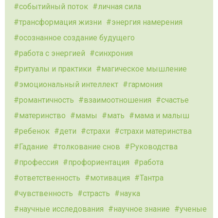
событийный поток
личная сила
трансформация жизни
энергия намерения
осознанное создание будущего
работа с энергией
синхрония
ритуалы и практики
магическое мышление
эмоциональный интеллект
гармония
романтичность
взаимоотношения
счастье
материнство
мамы
мать
мама и малыш
ребенок
дети
страхи
страхи материнства
Гадание
толкование снов
Руководства
профессия
профориентация
работа
ответственность
мотивация
Тантра
чувственность
страсть
наука
научные исследования
научное знание
ученые