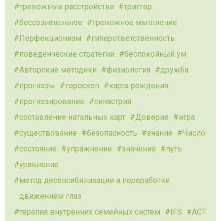
тревожные расстройства
триггер
бессознательное
тревожное мышление
Перфекционизм
гиперответственность
поведенческие стратегии
беспокойный ум
Авторские методики
физиология
дружба
прогнозы
гороскоп
карта рождения
прогнозирование
синастрия
составление натальных карт
Доверие
игра
существование
безопасность
знание
Число
состояние
упражнение
значение
путь
уравнение
метод десенсибилизации и переработки
движением глаз
терапия внутренних семейных систем
IFS
ACT