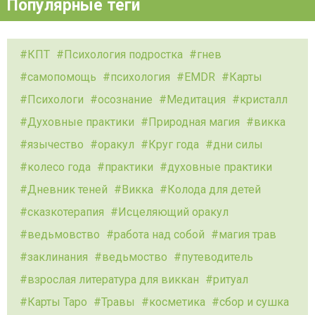
Популярные теги
КПТ
Психология подростка
гнев
самопомощь
психология
EMDR
Карты
Психологи
осознание
Медитация
кристалл
Духовные практики
Природная магия
викка
язычество
оракул
Круг года
дни силы
колесо года
практики
духовные практики
Дневник теней
Викка
Колода для детей
сказкотерапия
Исцеляющий оракул
ведьмовство
работа над собой
магия трав
заклинания
ведьмоство
путеводитель
взрослая литература для виккан
ритуал
Карты Таро
Травы
косметика
сбор и сушка