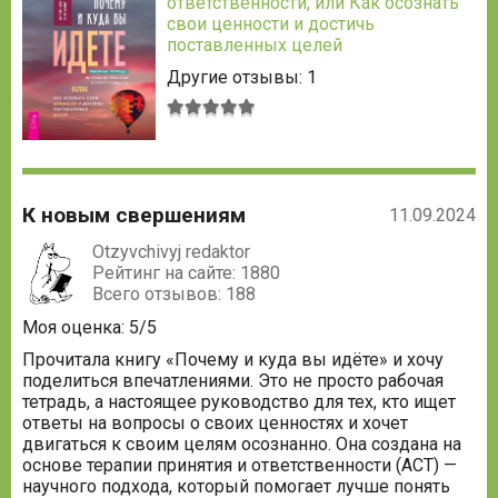
ответственности, или Как осознать
свои ценности и достичь
поставленных целей
Другие отзывы: 1
Средняя
оценка:
5
из
5
К новым свершениям
11.09.2024
Otzyvchivyj redaktor
Рейтинг на сайте: 1880
Всего отзывов: 188
Моя оценка: 5/5
Прочитала книгу «Почему и куда вы идёте» и хочу
поделиться впечатлениями. Это не просто рабочая
тетрадь, а настоящее руководство для тех, кто ищет
ответы на вопросы о своих ценностях и хочет
двигаться к своим целям осознанно. Она создана на
основе терапии принятия и ответственности (ACT) —
научного подхода, который помогает лучше понять