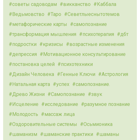
советы садоводам
викканство
Каббала
Ведьмовство
Таро
Севетлыеснытотемов
метафорические карты
самопознание
трансформация мышления
психотерапия
дбт
подростки
кризисы
возрастные изменения
депрессия
Мотивационное консультирование
постановка целей
психотехники
Дизайн Человека
Генные Ключи
Астрология
Натальная карта
успех
самопознание.
Древо Жизни
Самопознание
звук
Исцеление
исследование
разумное познание
Молодость
массаж лица
Оздоровительные системы
Осьмионика
шаманизм
шаманские практики
шаманы