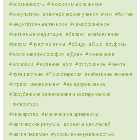
осознанность
поиски смысла жизни
оккультизм
эзотерические учения
эго
бытие
медитативные техники
самоосознание
активные медитации
баланс
избавление
разум
чувство вины
обида
Ошо
суфизм
восточная философия
Дзен
понимание
иллюзии
видение
ум
отпускание
мечта
путешествие
Психотерапия
избегание лечения
стресс-менеджмент
выздоровление
Зарубежная религиозная и эзотерическая
литература
знахарство
магические артефакты
магические ритуалы
советы целителей
магия перемен
управление реальностью