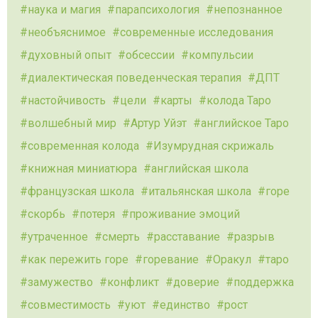
наука и магия
парапсихология
непознанное
необъяснимое
современные исследования
духовный опыт
обсессии
компульсии
диалектическая поведенческая терапия
ДПТ
настойчивость
цели
карты
колода Таро
волшебный мир
Артур Уйэт
английское Таро
современная колода
Изумрудная скрижаль
книжная миниатюра
английская школа
французская школа
итальянская школа
горе
скорбь
потеря
проживание эмоций
утраченное
смерть
расставание
разрыв
как пережить горе
горевание
Оракул
таро
замужество
конфликт
доверие
поддержка
совместимость
уют
единство
рост