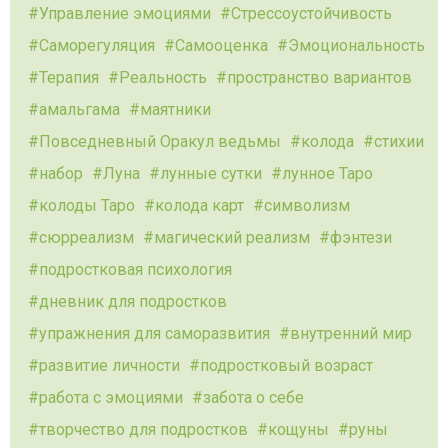
Управление эмоциями
Стрессоустойчивость
Саморегуляция
Самооценка
Эмоциональность
Терапия
Реальность
пространство вариантов
амальгама
маятники
Повседневный Оракул ведьмы
колода
стихии
набор
Луна
лунные сутки
лунное Таро
колоды Таро
колода карт
символизм
сюрреализм
магический реализм
фэнтези
подростковая психология
дневник для подростков
упражнения для саморазвития
внутренний мир
развитие личности
подростковый возраст
работа с эмоциями
забота о себе
творчество для подростков
кощуны
руны