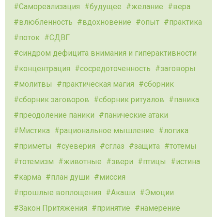
Самореализация
будущее
желание
вера
влюбленность
вдохновение
опыт
практика
поток
СДВГ
синдром дефицита внимания и гиперактивности
концентрация
сосредоточенность
заговоры
молитвы
практическая магия
сборник
сборник заговоров
сборник ритуалов
паника
преодоление паники
панические атаки
Мистика
рациональное мышление
логика
приметы
суеверия
сглаз
защита
тотемы
тотемизм
животные
звери
птицы
истина
карма
план души
миссия
прошлые воплощения
Акаши
Эмоции
Закон Притяжения
принятие
намерение