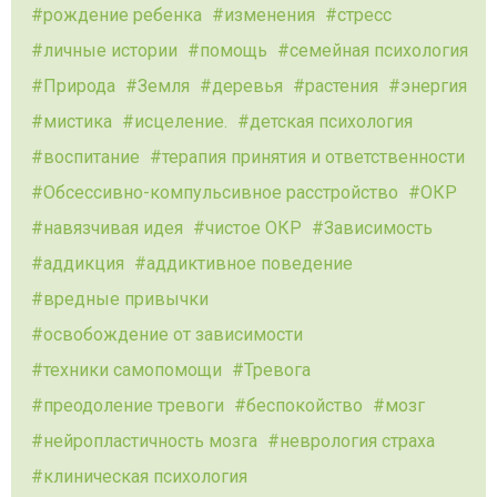
рождение ребенка
изменения
стресс
личные истории
помощь
семейная психология
Природа
Земля
деревья
растения
энергия
мистика
исцеление.
детская психология
воспитание
терапия принятия и ответственности
Обсессивно-компульсивное расстройство
ОКР
навязчивая идея
чистое ОКР
Зависимость
аддикция
аддиктивное поведение
вредные привычки
освобождение от зависимости
техники самопомощи
Тревога
преодоление тревоги
беспокойство
мозг
нейропластичность мозга
неврология страха
клиническая психология