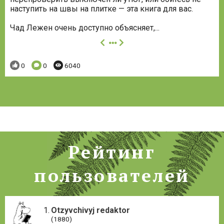
наступить на швы на плитке — эта книга для вас.
Чад Лежен очень доступно объясняет,...
далее
Понравилось:
Комментариев:
Просмотров:
0
0
6040
Рейтинг
пользователей
Otzyvchivyj redaktor
(1880)