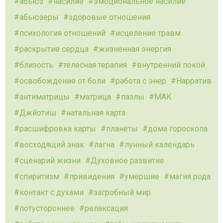
абьюз
насилие
эмоциональное насилие
абьюзеры
здоровые отношения
психология отношений
исцеление травм
раскрытие сердца
жизненная энергия
близость
телесная терапия
внутренний покой
освобождение от боли
работа с энер
Нарратив
антиматрицы
матрица
пазлы
МАК
Джйотиш
натальная карта
расшифровка карты
планеты
дома гороскопа
восходящий знак
лагна
лунный календарь
сценарий жизни
Духовное развитие
спиритизм
привидения
умершие
магия рода
контакт с духами
загробный мир
потустороннее
релаксация