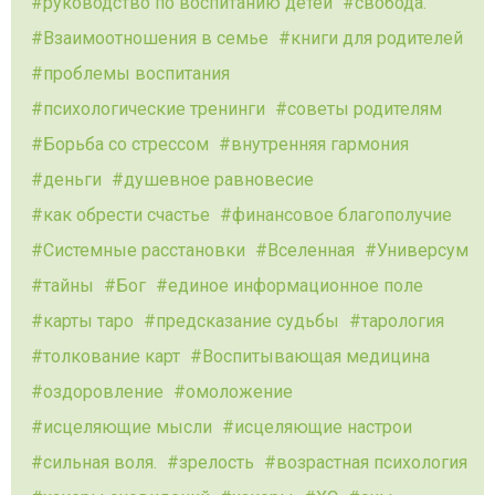
руководство по воспитанию детей
свобода.
Взаимоотношения в семье
книги для родителей
проблемы воспитания
психологические тренинги
советы родителям
Борьба со стрессом
внутренняя гармония
деньги
душевное равновесие
как обрести счастье
финансовое благополучие
Системные расстановки
Вселенная
Универсум
тайны
Бог
единое информационное поле
карты таро
предсказание судьбы
тарология
толкование карт
Воспитывающая медицина
оздоровление
омоложение
исцеляющие мысли
исцеляющие настрои
сильная воля.
зрелость
возрастная психология