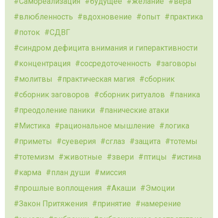
Самореализация
будущее
желание
вера
влюбленность
вдохновение
опыт
практика
поток
СДВГ
синдром дефицита внимания и гиперактивности
концентрация
сосредоточенность
заговоры
молитвы
практическая магия
сборник
сборник заговоров
сборник ритуалов
паника
преодоление паники
панические атаки
Мистика
рациональное мышление
логика
приметы
суеверия
сглаз
защита
тотемы
тотемизм
животные
звери
птицы
истина
карма
план души
миссия
прошлые воплощения
Акаши
Эмоции
Закон Притяжения
принятие
намерение