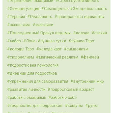
Управление эмоциями
Стрессоустойчивость
Саморегуляция
Самооценка
Эмоциональность
Терапия
Реальность
пространство вариантов
амальгама
маятники
Повседневный Оракул ведьмы
колода
стихии
набор
Луна
лунные сутки
лунное Таро
колоды Таро
колода карт
символизм
сюрреализм
магический реализм
фэнтези
подростковая психология
дневник для подростков
упражнения для саморазвития
внутренний мир
развитие личности
подростковый возраст
работа с эмоциями
забота о себе
творчество для подростков
кощуны
руны