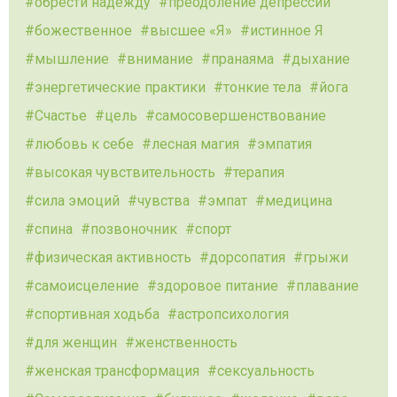
обрести надежду
преодоление депрессии
божественное
высшее «Я»
истинное Я
мышление
внимание
пранаяма
дыхание
энергетические практики
тонкие тела
йога
Счастье
цель
самосовершенствование
любовь к себе
лесная магия
эмпатия
высокая чувствительность
терапия
сила эмоций
чувства
эмпат
медицина
спина
позвоночник
спорт
физическая активность
дорсопатия
грыжи
самоисцеление
здоровое питание
плавание
спортивная ходьба
астропсихология
для женщин
женственность
женская трансформация
сексуальность