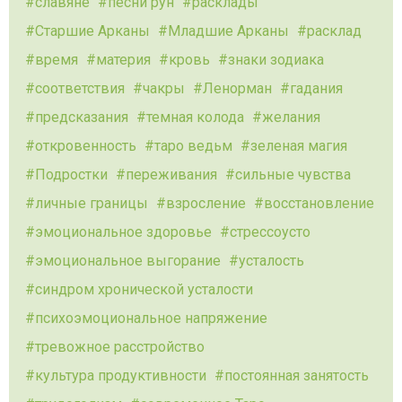
славяне
песни рун
расклады
Старшие Арканы
Младшие Арканы
расклад
время
материя
кровь
знаки зодиака
соответствия
чакры
Ленорман
гадания
предсказания
темная колода
желания
откровенность
таро ведьм
зеленая магия
Подростки
переживания
сильные чувства
личные границы
взросление
восстановление
эмоциональное здоровье
стрессоусто
эмоциональное выгорание
усталость
синдром хронической усталости
психоэмоциональное напряжение
тревожное расстройство
культура продуктивности
постоянная занятость