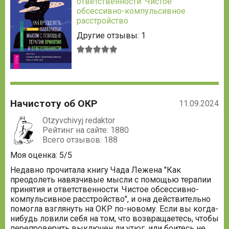
ответственности. Чистое
обсессивно-компульсивное
расстройство
Другие отзывы: 1
Средняя
оценка:
5
из
5
Начистоту об ОКР
11.09.2024
Otzyvchivyj redaktor
Рейтинг на сайте: 1880
Всего отзывов: 188
Моя оценка: 5/5
Недавно прочитала книгу Чада Лежена "Как
преодолеть навязчивые мысли с помощью терапии
принятия и ответственности. Чистое обсессивно-
компульсивное расстройство", и она действительно
помогла взглянуть на ОКР по-новому. Если вы когда-
нибудь ловили себя на том, что возвращаетесь, чтобы
перепроверить выключен ли утюг, или боитесь не