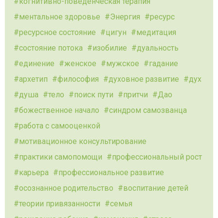
когнитивно-поведенческая терапия
ментальное здоровье
Энергия
ресурс
ресурсное состояние
цигун
медитация
состояние потока
изобилие
дуальность
единение
женское
мужское
гадание
архетип
философия
духовное развитие
дух
душа
тело
поиск пути
притчи
Дао
божественное начало
синдром самозванца
работа с самооценкой
мотивационное консультирование
практики самопомощи
профессиональный рост
карьера
профессиональное развитие
осознанное родительство
воспитание детей
теории привязанности
семья