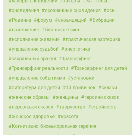
хакеры сновидений
хакеры
ХС
сны
сновидения
осознанные сновидения
осы
Равенна
форум
сновидящий
Вибрации
притяжение
биоэнергетика
исполнение желаний
практическая эзотерика
управление судьбой
энергетика
чакральный оракул
Трансерфинг
Трансерфинг реальности
Трансерфинг для детей
управление событиями
установки
литература для детей
13 привычек
сказки
женские образы
женщины
героини сказок
персонажи сказок
творчество
стройность
женское здоровье
красота
Когнитивно-бихевиоральная терапия