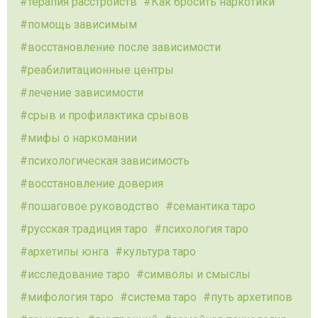
терапия расстройств
Как бросить наркотики
помощь зависимым
восстановление после зависимости
реабилитационные центры
лечение зависимости
срыв и профилактика срывов
мифы о наркомании
психологическая зависимость
восстановление доверия
пошаговое руководство
семантика таро
русская традиция таро
психология таро
архетипы юнга
культура таро
исследование таро
символы и смыслы
мифология таро
система таро
путь архетипов