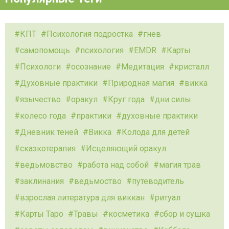
КПТ
Психология подростка
гнев
самопомощь
психология
EMDR
Карты
Психологи
осознание
Медитация
кристалл
Духовные практики
Природная магия
викка
язычество
оракул
Круг года
дни силы
колесо года
практики
духовные практики
Дневник теней
Викка
Колода для детей
сказкотерапия
Исцеляющий оракул
ведьмовство
работа над собой
магия трав
заклинания
ведьмоство
путеводитель
взрослая литература для виккан
ритуал
Карты Таро
Травы
косметика
сбор и сушка