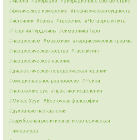
мысли
вибрации
вибрационное соответствие
физическое измерение
нефизическая сущность
источник
связь
творение
Четвертый путь
Георгий Гурджиев
символика Таро
нарциссизм
мазохизм
нарциссическая травма
нарциссическая жертва
газлайтинг
нарциссическое насилие
диалектическая поведенческая терапии
эмоциональное равновесие
Рэйки
наложение рук
практики исцеления
Микао Усуи.
Восточная философия
духовные наставления
зарубежная религиозная и эзотерическая
литература