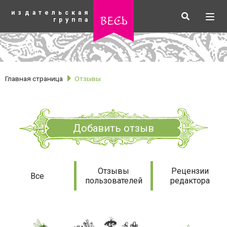
К
издательская
основному
Искать
Разв
весь
группа
содержанию
мен
Главная страница
Отзывы
Добавить отзыв
Отзывы
Отзывы
Рецензии
Все
пользователей
редактора
рубрики