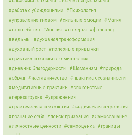
навязчивые мысли
беспокоящие мысли
работа с убеждениями
Психология
управление гневом
сильные эмоции
Магия
волшебство
Англия
поверья
фольклор
ведьмы
духовная трансформация
духовный рост
полезные привычки
практика позитивного мышления
дневник благодарности.
Шаманизм
природа
обряд
наставничество
практика осознанности
медитативные практики
спокойствие
перезагрузка
упражнения
практическая психология
ведическая астрология
познание себя
поиск призвания
Самосознание
личностные ценности
самооценка
границы