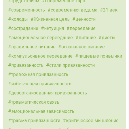
трудоголизм
современное Таро
современность
современная ведьма
21 век
колоды
Жизненная цель
ценности
сострадание
интуиция
переедание
эмоциональное переедание
питание
диеты
правильное питание
осознанное питание
компульсивное переедание
пищевые привычки
привязанность
стили привязанности
тревожная привязанность
избегающая привязанность
дезорганизованная привязанность
травматическая связь
эмоциональная зависимость
травма привязанности
критическое мышление