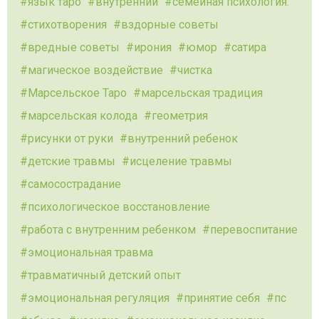
язык таро
внутренний
семейная психология.
стихотворения
вздорные советы
вредные советы
ирония
юмор
сатира
магическое воздействие
чистка
Марсельское Таро
марсельская традиция
марсельская колода
геометрия
рисунки от руки
внутренний ребенок
детские травмы
исцеление травмы
самосострадание
психологическое восстановление
работа с внутренним ребенком
перевоспитание
эмоциональная травма
травматичный детский опыт
эмоциональная регуляция
принятие себя
пс