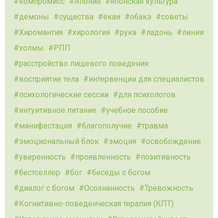
компромисс
Япония
японская культура
демоны
существа
ёкаи
обакэ
советы
Хиромантия
хирология
рука
ладонь
линии
холмы
РПП
расстройство пищевого поведения
восприятие тела
интервенции для специалистов
психологические сессии
для психологов
интуитивное питание
учебное пособие
манифестация
благополучие
травма
эмоциональный блок
эмоция
освобождение
уверенность
проявленность
позитивность
бестселлер
бог
беседы с богом
диалог с богом
Осознанность
Тревожность
Когнитивно-поведенческая терапия (КПТ)