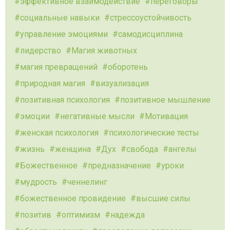
эффективное взаимодействие
переговоры
социальные навыки
стрессоустойчивость
управление эмоциями
самодисциплина
лидерство
Магия животных
магия превращений
оборотень
природная магия
визуализация
позитивная психология
позитивное мышление
эмоции
негативные мысли
Мотивация
женская психология
психологические тесты
жизнь
женщина
Дух
свобода
ангелы
Божественное
предназначение
уроки
мудрость
ченнелинг
божественное провидение
высшие силы
позитив
оптимизм
надежда