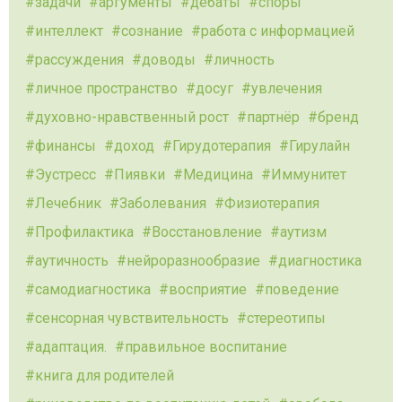
задачи
аргументы
дебаты
споры
интеллект
сознание
работа с информацией
рассуждения
доводы
личность
личное пространство
досуг
увлечения
духовно-нравственный рост
партнёр
бренд
финансы
доход
Гирудотерапия
Гирулайн
Эустресс
Пиявки
Медицина
Иммунитет
Лечебник
Заболевания
Физиотерапия
Профилактика
Восстановление
аутизм
аутичность
нейроразнообразие
диагностика
самодиагностика
восприятие
поведение
сенсорная чувствительность
стереотипы
адаптация.
правильное воспитание
книга для родителей