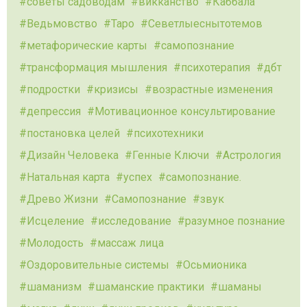
советы садоводам
викканство
Каббала
Ведьмовство
Таро
Севетлыеснытотемов
метафорические карты
самопознание
трансформация мышления
психотерапия
дбт
подростки
кризисы
возрастные изменения
депрессия
Мотивационное консультирование
постановка целей
психотехники
Дизайн Человека
Генные Ключи
Астрология
Натальная карта
успех
самопознание.
Древо Жизни
Самопознание
звук
Исцеление
исследование
разумное познание
Молодость
массаж лица
Оздоровительные системы
Осьмионика
шаманизм
шаманские практики
шаманы