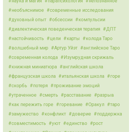
наука и магия
парапсихология
непознанное
необъяснимое
современные исследования
духовный опыт
обсессии
компульсии
диалектическая поведенческая терапия
ДПТ
настойчивость
цели
карты
колода Таро
волшебный мир
Артур Уйэт
английское Таро
современная колода
Изумрудная скрижаль
книжная миниатюра
английская школа
французская школа
итальянская школа
горе
скорбь
потеря
проживание эмоций
утраченное
смерть
расставание
разрыв
как пережить горе
горевание
Оракул
таро
замужество
конфликт
доверие
поддержка
совместимость
уют
единство
рост