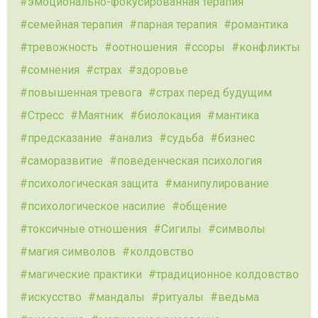
эмоционально-фокусированная терапия
семейная терапия
парная терапия
романтика
тревожность
оотношения
ссоры
конфликты
сомнения
страх
здоровье
повышенная тревога
страх перед будущим
Стресс
Маятник
биолокация
мантика
предсказание
анализ
судьба
бизнес
саморазвитие
поведенческая психология
психологическая защита
манипулирование
психологическое насилие
общение
токсичные отношения
Сигилы
символы
магия символов
колдовство
магические практики
традиционное колдовство
искусство
мандалы
ритуалы
ведьма