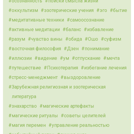
осознанность
поиски смысла жизни
оккультизм
эзотерические учения
эго
бытие
медитативные техники
самоосознание
активные медитации
баланс
избавление
разум
чувство вины
обида
Ошо
суфизм
восточная философия
Дзен
понимание
иллюзии
видение
ум
отпускание
мечта
путешествие
Психотерапия
избегание лечения
стресс-менеджмент
выздоровление
Зарубежная религиозная и эзотерическая
литература
знахарство
магические артефакты
магические ритуалы
советы целителей
магия перемен
управление реальностью