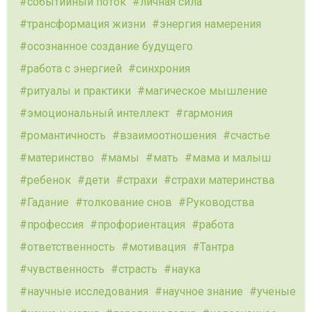
событийный поток
личная сила
трансформация жизни
энергия намерения
осознанное создание будущего
работа с энергией
синхрония
ритуалы и практики
магическое мышление
эмоциональный интеллект
гармония
романтичность
взаимоотношения
счастье
материнство
мамы
мать
мама и малыш
ребенок
дети
страхи
страхи материнства
Гадание
толкование снов
Руководства
профессия
профориентация
работа
ответственность
мотивация
Тантра
чувственность
страсть
наука
научные исследования
научное знание
ученые