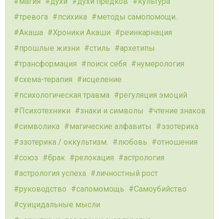
магия
духи
духи предков
культура
тревога
психика
методы самопомощи.
Акаша
Хроники Акаши
реинкарнация
прошлые жизни
стиль
архетипы
трансформация
поиск себя
нумерология
схема-терапия
исцеление
психологическая травма
регуляция эмоций
Психотехники
знаки и символы
чтение знаков
символика
магические алфавиты
эзотерика
эзотерика / оккультизм.
любовь
отношения
союз
брак
релокация
астрология
астрология успеха
личностный рост
руководство
сапомомощь
Самоубийство
суицидальные мысли