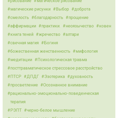
рисование
магическое рисование
магические рисунки
Выбор
доброта
смелость
благодарность
прощение
аффирмации
практики.
неоязычество
ковен
книга теней
жречество
алтари
свечная магия
Богиня
божественная женственность
мифология
медитации
Психологическая травма
посттравматическое стрессовое расстройство
ПТСР
ДПДГ
Эзотерика
духовность
просветление
Осознанное внимание
рационально-эмоционально-поведенческая
терапия
РЭПТ
черно-белое мышление