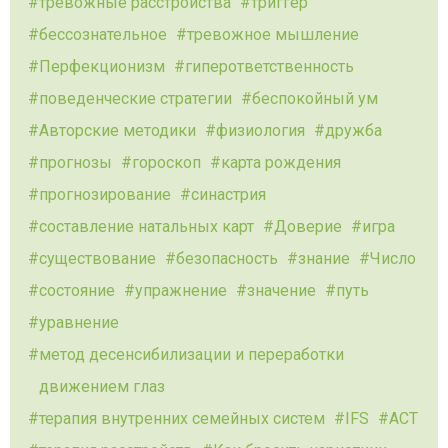
тревожные расстройства
триггер
бессознательное
тревожное мышление
Перфекционизм
гиперответственность
поведенческие стратегии
беспокойный ум
Авторские методики
физиология
дружба
прогнозы
гороскоп
карта рождения
прогнозирование
синастрия
составление натальных карт
Доверие
игра
существование
безопасность
знание
Число
состояние
упражнение
значение
путь
уравнение
метод десенсибилизации и переработки
движением глаз
терапия внутренних семейных систем
IFS
ACT