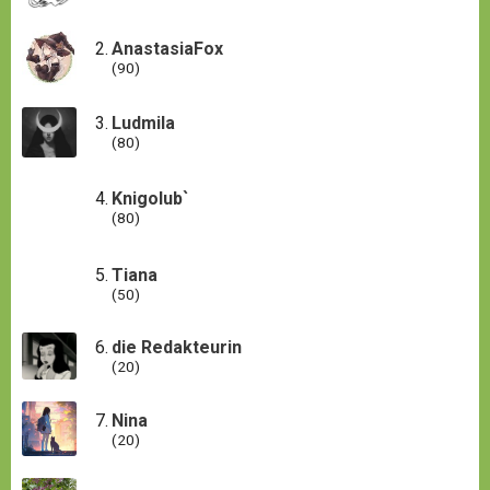
AnastasiaFox
(90)
Ludmila
(80)
Knigolub`
(80)
Tiana
(50)
die Redakteurin
(20)
Nina
(20)