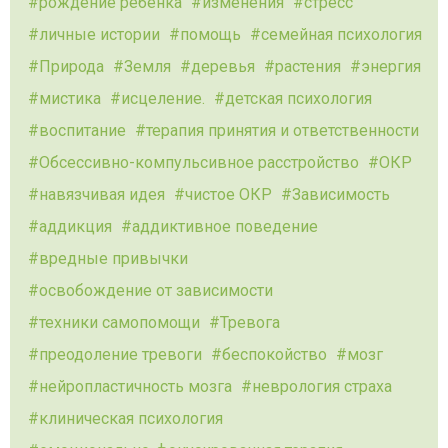
рождение ребенка
изменения
стресс
личные истории
помощь
семейная психология
Природа
Земля
деревья
растения
энергия
мистика
исцеление.
детская психология
воспитание
терапия принятия и ответственности
Обсессивно-компульсивное расстройство
ОКР
навязчивая идея
чистое ОКР
Зависимость
аддикция
аддиктивное поведение
вредные привычки
освобождение от зависимости
техники самопомощи
Тревога
преодоление тревоги
беспокойство
мозг
нейропластичность мозга
неврология страха
клиническая психология