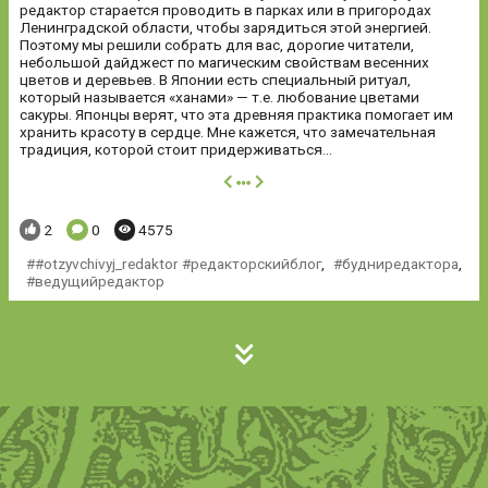
редактор старается проводить в парках или в пригородах
Ленинградской области, чтобы зарядиться этой энергией.
Поэтому мы решили собрать для вас, дорогие читатели,
небольшой дайджест по магическим свойствам весенних
цветов и деревьев. В Японии есть специальный ритуал,
который называется «ханами» — т.е. любование цветами
сакуры. Японцы верят, что эта древняя практика помогает им
хранить красоту в сердце. Мне кажется, что замечательная
традиция, которой стоит придерживаться...
далее
Понравилось:
Комментариев:
Просмотров:
2
0
4575
#otzyvchivyj_redaktor #редакторскийблог
,
будниредактора
,
ведущийредактор