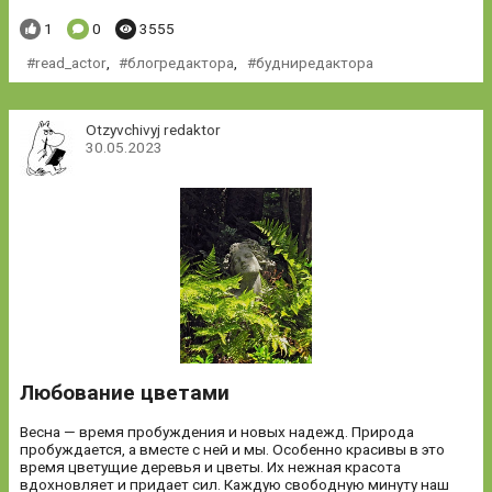
Понравилось:
Комментариев:
Просмотров:
1
0
3555
read_actor
,
блогредактора
,
будниредактора
Otzyvchivyj redaktor
30.05.2023
Любование цветами
Весна — время пробуждения и новых надежд. Природа
пробуждается, а вместе с ней и мы. Особенно красивы в это
время цветущие деревья и цветы. Их нежная красота
вдохновляет и придает сил. Каждую свободную минуту наш