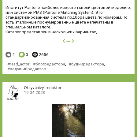
Институт Pantone наиболее известен своей цветовой моделью,
или системой PMS (Pantone Matching System). Это
стандартизированная система подбора цвета по номерам. То
есть эталонные пронумерованные цвета напечатаны в
специальном каталоге.
Каталог представлен в нескольких вариантах,...
далее
Понравилось:
Комментариев:
Просмотров:
2
0
2656
read_actor
,
блогредактора
,
будниредактора
,
ведущийредактор
Otzyvchivyj redaktor
19.04.2023