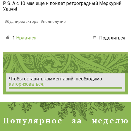
P. S. А с 10 мая еще и пойдет ретроградный Меркурий.
Удачи!
будниредактора
полнолуние
1
Нравится
Поделиться
Чтобы оставить комментарий, необходимо
авторизоваться
.
Популярное за неделю
П
о
п
у
л
я
р
н
о
е
з
а
н
е
д
е
л
ю