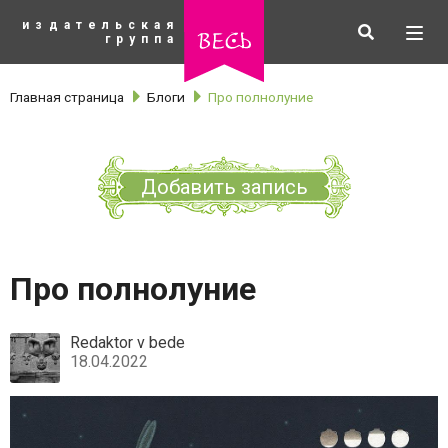
К
издательская
основному
Искать
Разв
весь
группа
содержанию
мен
Главная страница
Блоги
Про полнолуние
Добавить запись
Про полнолуние
Redaktor v bede
18.04.2022
рубрики