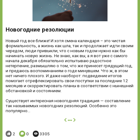
Новогодние резолюции
Новый год все ближе! И хотя смена календаря – это чистая
формальность, а жизнь как шла, так и продолжает идти своим
чередом, люди привыкли, что с новым годом нужно как бы
начинать новую жизнь. Не знаю, как вы, а я вот уже с самого
начала декабря обязательно испытываю радостное
нетерпение, размышляю о том, что же принесет грядущий год,
и предаюсь воспоминаниям о годе минувшем. Что ж, в этом
нет ничего плохого. И даже наоборот: подведение итогов
помогает отрефлексировать свои поступки за последние 12
месяцев и скорректировать планы в соответствии с нынешней
обстановкой и состоянием.
Существует интересная новогодняя традиция — составление
так называемых новогодних резолюций. Особенно это
популярно...
далее
Понравилось:
Комментариев:
Просмотров:
2
0
3305