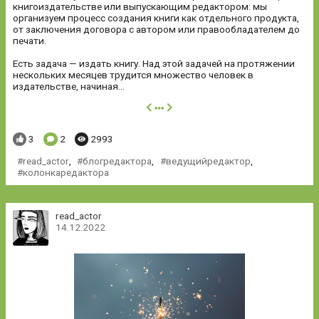
книгоиздательстве или выпускающим редактором: мы
организуем процесс создания книги как отдельного продукта,
от заключения договора с автором или правообладателем до
печати.
Есть задача — издать книгу. Над этой задачей на протяжении
нескольких месяцев трудится множество человек в
издательстве, начиная...
далее
Понравилось:
Комментариев:
Просмотров:
3
2
2993
read_actor
,
блогредактора
,
ведущийредактор
,
колонкаредактора
read_actor
14.12.2022