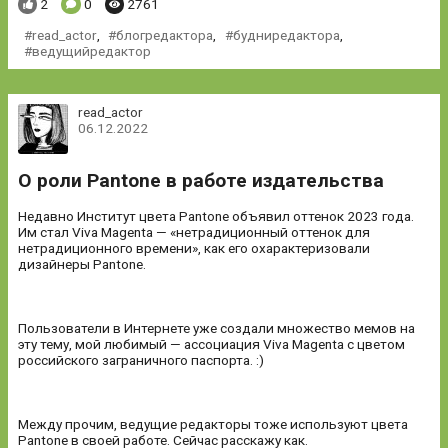
Понравилось:
Комментариев:
Просмотров:
2
0
2761
read_actor
,
блогредактора
,
будниредактора
,
ведущийредактор
read_actor
06.12.2022
О роли Pantone в работе издательства
Недавно Институт цвета Pantone объявил оттенок 2023 года.
Им стал Viva Magenta — «нетрадиционный оттенок для
нетрадиционного времени», как его охарактеризовали
дизайнеры Pantone.
Пользователи в Интернете уже создали множество мемов на
эту тему, мой любимый — ассоциация Viva Magenta с цветом
российского заграничного паспорта. :)
Между прочим, ведущие редакторы тоже используют цвета
Pantone в своей работе. Сейчас расскажу как.