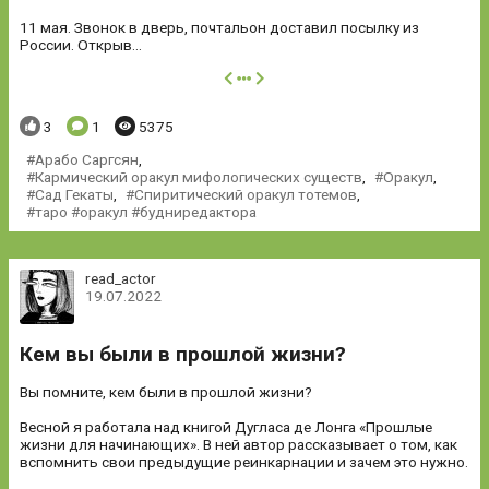
11 мая. Звонок в дверь, почтальон доставил посылку из
России. Открыв...
далее
Понравилось:
Комментариев:
Просмотров:
3
1
5375
Арабо Саргсян
,
Кармический оракул мифологических существ
,
Оракул
,
Сад Гекаты
,
Спиритический оракул тотемов
,
таро #оракул #будниредактора
read_actor
19.07.2022
Кем вы были в прошлой жизни?
Вы помните, кем были в прошлой жизни?
Весной я работала над книгой Дугласа де Лонга «Прошлые
жизни для начинающих». В ней автор рассказывает о том, как
вспомнить свои предыдущие реинкарнации и зачем это нужно.