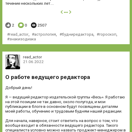
течение нескольких лет....
далее
Понравилось:
Комментариев:
Просмотров:
2
0
2507
read_actor
,
астрология
,
будниредактора
,
гороскоп
,
знакизодиака
read_actor
21.06.2022
О работе ведущего редактора
Добрый день!
Я — ведущий редактор издательской группы «Весь». Я работаю
на этой позиции не так давно, около полугода, и мои
публикации в блоге в основном будут посвящены деталям
моей работы, обучению и трудовым будням нашей редакции.
Для начала, наверное, стоит ответить на вопрос о том, что
вообще входит в обязанности ведущего редактора. Такого
специалиста условно можно назвать проджект-менеджером в