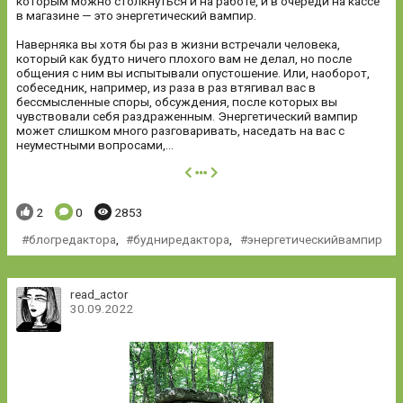
которым можно столкнуться и на работе, и в очереди на кассе
в магазине — это энергетический вампир.
Наверняка вы хотя бы раз в жизни встречали человека,
который как будто ничего плохого вам не делал, но после
общения с ним вы испытывали опустошение. Или, наоборот,
собеседник, например, из раза в раз втягивал вас в
бессмысленные споры, обсуждения, после которых вы
чувствовали себя раздраженным. Энергетический вампир
может слишком много разговаривать, наседать на вас с
неуместными вопросами,...
далее
Понравилось:
Комментариев:
Просмотров:
2
0
2853
блогредактора
,
будниредактора
,
энергетическийвампир
read_actor
30.09.2022