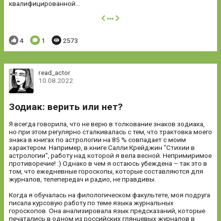
квалифицированной...
далее
Понравилось:
Комментариев:
Просмотров:
4
1
2573
read_actor
10.08.2022
Зодиак: верить или нет?
Я всегда говорила, что не верю в толкование знаков зодиака,
но при этом регулярно сталкивалась с тем, что трактовка моего
знака в книгах по астрологии на 85 % совпадает с моим
характером. Например, в книге Салли Крейджин "Стихии в
астрологии", работу над которой я вела весной. Непримиримое
противоречие! :) Однако в чем я остаюсь убеждена – так это в
том, что ежедневные гороскопы, которые составляются для
журналов, телепередач и радио, не правдивы.
Когда я обучалась на филологическом факультете, моя подруга
писала курсовую работу по теме языка журнальных
гороскопов. Она анализировала язык предсказаний, которые
печатались в одном из российских глянцевых журналов в