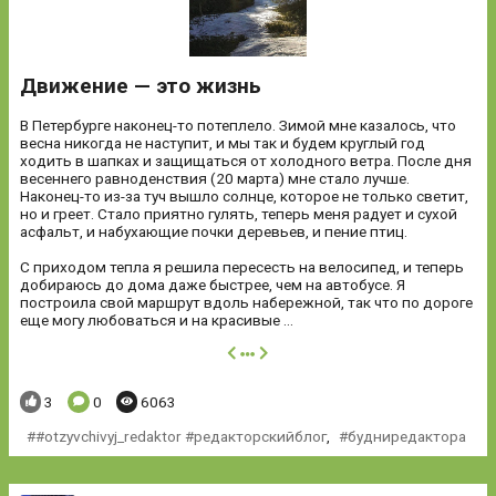
Движение — это жизнь
В Петербурге наконец-то потеплело. Зимой мне казалось, что
весна никогда не наступит, и мы так и будем круглый год
ходить в шапках и защищаться от холодного ветра. После дня
весеннего равноденствия (20 марта) мне стало лучше.
Наконец-то из-за туч вышло солнце, которое не только светит,
но и греет. Стало приятно гулять, теперь меня радует и сухой
асфальт, и набухающие почки деревьев, и пение птиц.
С приходом тепла я решила пересесть на велосипед, и теперь
добираюсь до дома даже быстрее, чем на автобусе. Я
построила свой маршрут вдоль набережной, так что по дороге
еще могу любоваться и на красивые ...
далее
Понравилось:
Комментариев:
Просмотров:
3
0
6063
#otzyvchivyj_redaktor #редакторскийблог
,
будниредактора