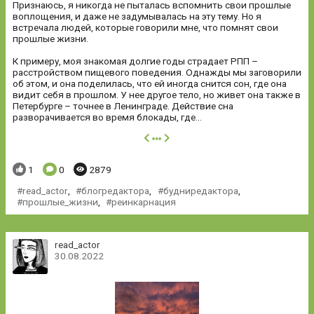
Признаюсь, я никогда не пыталась вспомнить свои прошлые
воплощения, и даже не задумывалась на эту тему. Но я
встречала людей, которые говорили мне, что помнят свои
прошлые жизни.
К примеру, моя знакомая долгие годы страдает РПП –
расстройством пищевого поведения. Однажды мы заговорили
об этом, и она поделилась, что ей иногда снится сон, где она
видит себя в прошлом. У нее другое тело, но живет она также в
Петербурге – точнее в Ленинграде. Действие сна
разворачивается во время блокады, где...
далее
Понравилось:
Комментариев:
Просмотров:
1
0
2879
read_actor
,
блогредактора
,
будниредактора
,
прошлые_жизни
,
реинкарнация
read_actor
30.08.2022