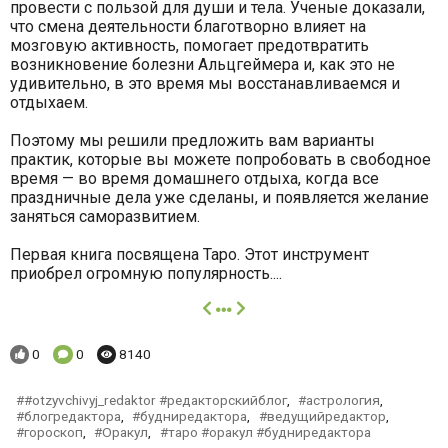
провести с пользой для души и тела. Ученые доказали,
что смена деятельности благотворно влияет на
мозговую активность, помогает предотвратить
возникновение болезни Альцгеймера и, как это не
удивительно, в это время мы восстанавливаемся и
отдыхаем.
Поэтому мы решили предложить вам варианты
практик, которые вы можете попробовать в свободное
время — во время домашнего отдыха, когда все
праздничные дела уже сделаны, и появляется желание
заняться саморазвитием.
Первая книга посвящена Таро. Этот инструмент
приобрел огромную популярность....
далее
Понравилось:
Комментариев:
Просмотров:
0
0
8140
#otzyvchivyj_redaktor #редакторскийблог
,
астрология
,
блогредактора
,
будниредактора
,
ведущийредактор
,
гороскоп
,
Оракул
,
таро #оракул #будниредактора