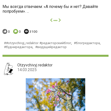
Мы всегда отвечаем: «А почему бы и нет? Давайте
попробуем». ...
далее
Понравилось:
Комментариев:
Просмотров:
0
0
3100
#otzyvchivyj_redaktor #редакторскийблог
,
блогредактора
,
будниредактора
,
ведущийредактор
Otzyvchivyj redaktor
14.03.2025