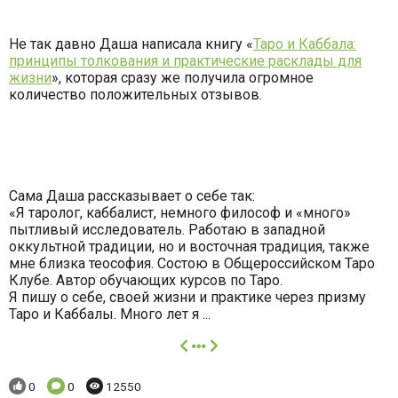
Не так давно Даша написала книгу «
Таро и Каббала:
принципы толкования и практические расклады для
жизни
», которая сразу же получила огромное
количество положительных отзывов.
Сама Даша рассказывает о себе так:
«Я таролог, каббалист, немного философ и «много»
пытливый исследователь. Работаю в западной
оккультной традиции, но и восточная традиция, также
мне близка теософия. Состою в Общероссийском Таро
Клубе. Автор обучающих курсов по Таро.
Я пишу о себе, своей жизни и практике через призму
Таро и Каббалы. Много лет я ...
далее
Понравилось:
Комментариев:
Просмотров:
0
0
12550