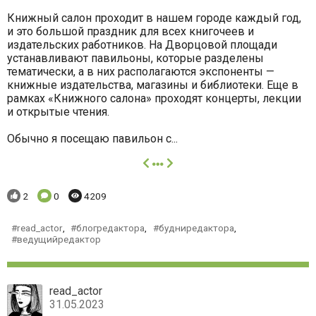
Книжный салон проходит в нашем городе каждый год,
и это большой праздник для всех книгочеев и
издательских работников. На Дворцовой площади
устанавливают павильоны, которые разделены
тематически, а в них располагаются экспоненты —
книжные издательства, магазины и библиотеки. Еще в
рамках «Книжного салона» проходят концерты, лекции
и открытые чтения.
Обычно я посещаю павильон с...
далее
Понравилось:
Комментариев:
Просмотров:
2
0
4209
read_actor
,
блогредактора
,
будниредактора
,
ведущийредактор
read_actor
31.05.2023