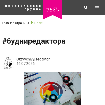
К
издательская
основному
Искать
Разв
весь
группа
содержанию
мен
Главная страница
Блоги
#будниредактора
Otzyvchivyj redaktor
16.07.2026
рубрики