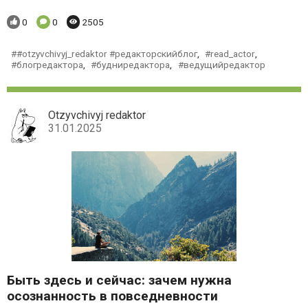
Понравилось:
Комментариев:
Просмотров:
0
0
2505
#otzyvchivyj_redaktor #редакторскийблог
,
read_actor
,
блогредактора
,
будниредактора
,
ведущийредактор
Otzyvchivyj redaktor
31.01.2025
Быть здесь и сейчас: зачем нужна
осознанность в повседневности