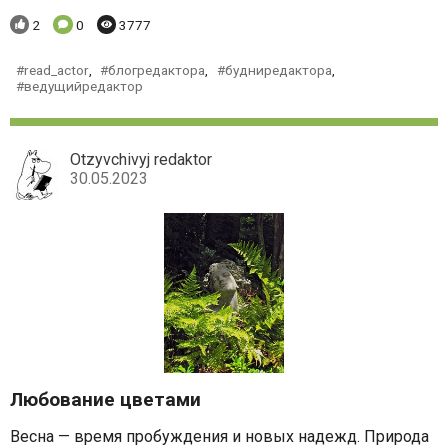
Понравилось:
Комментариев:
Просмотров:
2
0
3777
read_actor
,
блогредактора
,
будниредактора
,
ведущийредактор
Otzyvchivyj redaktor
30.05.2023
Любование цветами
Весна — время пробуждения и новых надежд. Природа