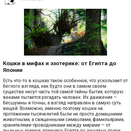
Кошки в мифах и эзотерике: от Египта до
Японии
Есть что-то в кошках такое особенное, что ускользает от
беглого взгляда, как будто они в самом своем
существе несут часть той самой тайны бытия, которую
веками пытается рзгадать человек. Их движения —
бесшумны и точны, а взгляд направлен в самую суть
вещей. Возможно, именно поэтому кошки на
протяжении тысячелетий были не просто домашними
животными, а священными символами, фамильярами,
хранителями-проводниками между мирами — от
пыльных храмов древнего Египта до дощатых полок