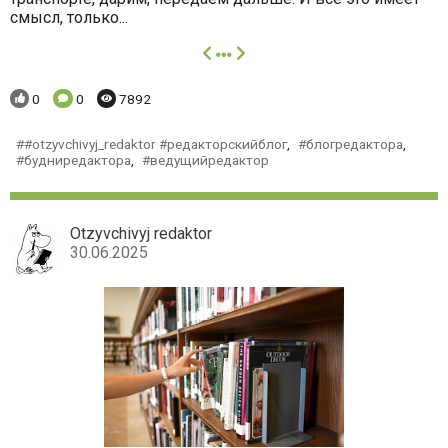
смысл, только...
далее
Понравилось:
Комментариев:
Просмотров:
0
0
7892
#otzyvchivyj_redaktor #редакторскийблог
,
блогредактора
,
будниредактора
,
ведущийредактор
Otzyvchivyj redaktor
30.06.2025