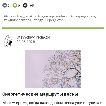
Понравилось:
Комментариев:
Просмотров:
0
0
195
#otzyvchivyj_redaktor #редакторскийблог
,
блогредактора
,
будниредактора
,
ведущийредактор
Otzyvchivyj redaktor
11.03.2026
Энергетические маршруты весны
Март — время, когда календарная весна уже вступила в