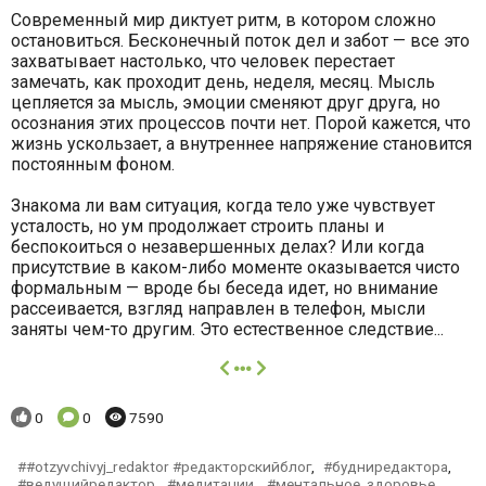
Современный мир диктует ритм, в котором сложно
остановиться. Бесконечный поток дел и забот — все это
захватывает настолько, что человек перестает
замечать, как проходит день, неделя, месяц. Мысль
цепляется за мысль, эмоции сменяют друг друга, но
осознания этих процессов почти нет. Порой кажется, что
жизнь ускользает, а внутреннее напряжение становится
постоянным фоном.
Знакома ли вам ситуация, когда тело уже чувствует
усталость, но ум продолжает строить планы и
беспокоиться о незавершенных делах? Или когда
присутствие в каком-либо моменте оказывается чисто
формальным — вроде бы беседа идет, но внимание
рассеивается, взгляд направлен в телефон, мысли
заняты чем-то другим. Это естественное следствие...
далее
Понравилось:
Комментариев:
Просмотров:
0
0
7590
#otzyvchivyj_redaktor #редакторскийблог
,
будниредактора
,
ведущийредактор
,
медитации
,
ментальное_здоровье
,