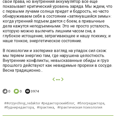
свои права, но внутренний аккумулятор все еще
показывает критический уровень заряда. Мы ждем, что
с первыми лучами солнца придет и бодрость, но часто
обнаруживаем себя в состоянии «затянувшейся зимы»:
когда утренний подъем дается с боем, а привычные
дела кажутся неподъемными. Это не просто усталость,
которую можно вылечить лишним часом сна, а
глубокое истощение, затрагивающее и нашу психику, и
наше тонкое, энергетическое состояние.
В психологии и эзотерике взгляд на упадок сил схож:
мы теряем энергию там, где нарушена целостность.
Внутренние конфликты, невысказанные обиды и груз
прошлого действуют как невидимые прорехи в сосуде.
Весна традиционно...
далее
Понравилось:
Комментариев:
Просмотров:
0
0
3974
#otzyvchivyj_redaktor #редакторскийблог
,
блогредактора
,
будниредактора
,
практика
,
практическая психология