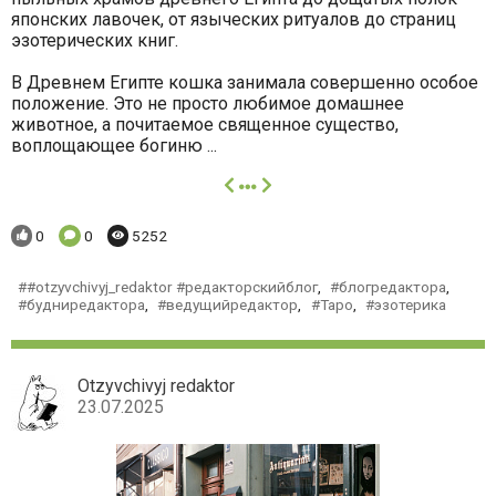
японских лавочек, от языческих ритуалов до страниц
эзотерических книг.
В Древнем Египте кошка занимала совершенно особое
положение. Это не просто любимое домашнее
животное, а почитаемое священное существо,
воплощающее богиню ...
далее
Понравилось:
Комментариев:
Просмотров:
0
0
5252
#otzyvchivyj_redaktor #редакторскийблог
,
блогредактора
,
будниредактора
,
ведущийредактор
,
Таро
,
эзотерика
Otzyvchivyj redaktor
23.07.2025