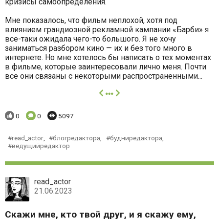
кризисы самоопределения.
Мне показалось, что фильм неплохой, хотя под
влиянием грандиозной рекламной кампании «Барби» я
все-таки ожидала чего-то большого. Я не хочу
заниматься разбором кино — их и без того много в
интернете. Но мне хотелось бы написать о тех моментах
в фильме, которые заинтересовали лично меня. Почти
все они связаны с некоторыми распространенными...
далее
Понравилось:
Комментариев:
Просмотров:
0
0
5097
read_actor
,
блогредактора
,
будниредактора
,
ведущийредактор
read_actor
21.06.2023
Скажи мне, кто твой друг, и я скажу ему,