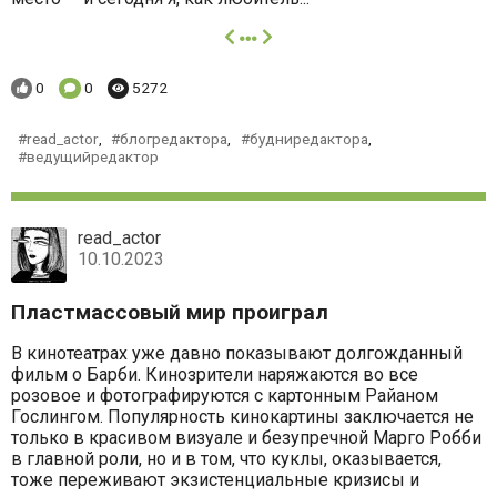
далее
Понравилось:
Комментариев:
Просмотров:
0
0
5272
read_actor
,
блогредактора
,
будниредактора
,
ведущийредактор
read_actor
10.10.2023
Пластмассовый мир проиграл
В кинотеатрах уже давно показывают долгожданный
фильм о Барби. Кинозрители наряжаются во все
розовое и фотографируются с картонным Райаном
Гослингом. Популярность кинокартины заключается не
только в красивом визуале и безупречной Марго Робби
в главной роли, но и в том, что куклы, оказывается,
тоже переживают экзистенциальные кризисы и