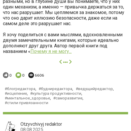
разными, но в глубине души вы понимаете, что у них
один механизм, а именно — привычка держаться за то,
что нас разрушает. Мы цепляемся за знакомое, потому
что оно дарит иллюзию безопасности, даже если на
самом деле это разрушает нас.
Я хочу поделиться с вами мыслями, вдохновленными
двумя замечательными книгами, которые идеально
дополняют друг друга. Автор первой книги под
названием «
Почему я не могу...
далее
Понравилось:
Комментариев:
Просмотров:
0
0
6606
блогредактора
,
будниредактора
,
ведущийредактор
,
исцеление
,
культура продуктивности
,
ментальное_здоровье
,
саморазвитие
,
стили привязанности
Otzyvchivyj redaktor
08.08.2025