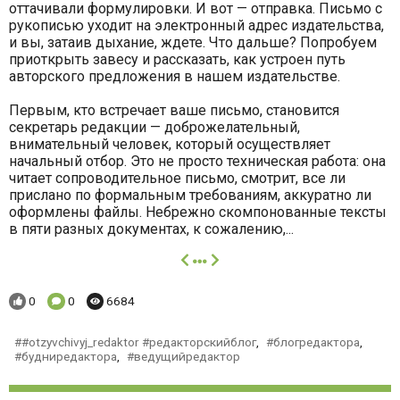
оттачивали формулировки. И вот — отправка. Письмо с
рукописью уходит на электронный адрес издательства,
и вы, затаив дыхание, ждете. Что дальше? Попробуем
приоткрыть завесу и рассказать, как устроен путь
авторского предложения в нашем издательстве.
Первым, кто встречает ваше письмо, становится
секретарь редакции — доброжелательный,
внимательный человек, который осуществляет
начальный отбор. Это не просто техническая работа: она
читает сопроводительное письмо, смотрит, все ли
прислано по формальным требованиям, аккуратно ли
оформлены файлы. Небрежно скомпонованные тексты
в пяти разных документах, к сожалению,...
далее
Понравилось:
Комментариев:
Просмотров:
0
0
6684
#otzyvchivyj_redaktor #редакторскийблог
,
блогредактора
,
будниредактора
,
ведущийредактор