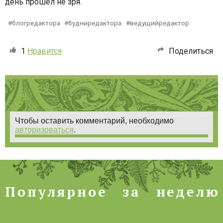
день прошел не зря.
блогредактора
будниредактора
ведущийредактор
1
Нравится
Поделиться
Чтобы оставить комментарий, необходимо
авторизоваться
.
Популярное за неделю
П
о
п
у
л
я
р
н
о
е
з
а
н
е
д
е
л
ю