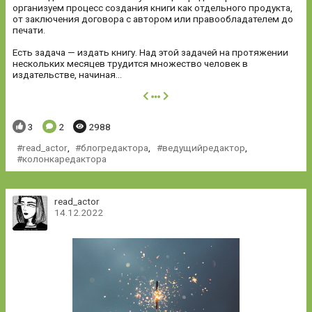
организуем процесс создания книги как отдельного продукта,
от заключения договора с автором или правообладателем до
печати.
Есть задача — издать книгу. Над этой задачей на протяжении
нескольких месяцев трудится множество человек в
издательстве, начиная...
далее
Понравилось:
Комментариев:
Просмотров:
3
2
2988
read_actor
,
блогредактора
,
ведущийредактор
,
колонкаредактора
read_actor
14.12.2022