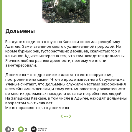
Дольмены
В августе я ездила в отпуск на Кавказ и посетила республику
Адыгею. Замечательное место с удивительной природой. Но
кроме бурных рек, густорастущих деревьев, скалистых гор и
каньонов Адыгея интересна тем, что там находятся дольмены.
Я очень люблю разные древности, поэтому меня они
заинтересовали.
Дольмены – это древние мегалиты, то есть сооружения,
построенные из камня. Что-то вроде известного Стоунхенджа.
Ученые считают, что дольмены служили местами захоронения
и семейными склепами, и тому есть множество доказательств:
во многих дольменах находили останки погребенных людей.
На Западном Кавказе, в том числе в Адыгее, находят дольмены
возрастом 5-6 тысяч лет.
Меня поразило то, что дольмены...
далее
Понравилось:
Комментариев:
Просмотров:
2
0
2757