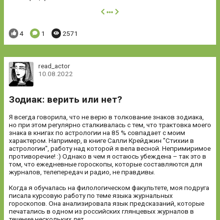
далее
Понравилось:
Комментариев:
Просмотров:
4
1
2571
read_actor
10.08.2022
Зодиак: верить или нет?
Я всегда говорила, что не верю в толкование знаков зодиака,
но при этом регулярно сталкивалась с тем, что трактовка моего
знака в книгах по астрологии на 85 % совпадает с моим
характером. Например, в книге Салли Крейджин "Стихии в
астрологии", работу над которой я вела весной. Непримиримое
противоречие! :) Однако в чем я остаюсь убеждена – так это в
том, что ежедневные гороскопы, которые составляются для
журналов, телепередач и радио, не правдивы.
Когда я обучалась на филологическом факультете, моя подруга
писала курсовую работу по теме языка журнальных
гороскопов. Она анализировала язык предсказаний, которые
печатались в одном из российских глянцевых журналов в
течение нескольких лет....