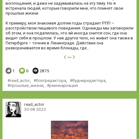
воплощения, и даже не задумывалась на эту тему. Но я
встречала людей, которые говорили мне, что помнят свои
прошлые жизни.
К примеру, моя знакомая долгие годы страдает РПП –
расстройством пищевого поведения. Однажды мы заговорили
об этом, и она поделилась, что ей иногда снится сон, где она
видит себя в прошлом. У нее другое тело, но живет она также в
Петербурге – точнее в Ленинграде. Действие сна
разворачивается во время блокады, где...
далее
Понравилось:
Комментариев:
Просмотров:
1
0
2875
read_actor
,
блогредактора
,
будниредактора
,
прошлые_жизни
,
реинкарнация
read_actor
30.08.2022