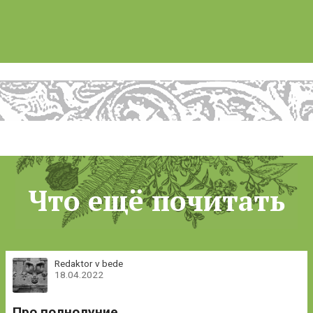
Что ещё почитать
Redaktor v bede
18.04.2022
Про полнолуние