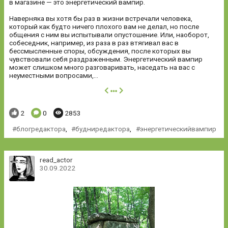
в магазине — это энергетический вампир.
Наверняка вы хотя бы раз в жизни встречали человека,
который как будто ничего плохого вам не делал, но после
общения с ним вы испытывали опустошение. Или, наоборот,
собеседник, например, из раза в раз втягивал вас в
бессмысленные споры, обсуждения, после которых вы
чувствовали себя раздраженным. Энергетический вампир
может слишком много разговаривать, наседать на вас с
неуместными вопросами,...
далее
Понравилось:
Комментариев:
Просмотров:
2
0
2853
блогредактора
,
будниредактора
,
энергетическийвампир
read_actor
30.09.2022