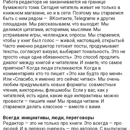
Работа редактора не заканчивается на границе
бумажного тома. Сегодня читатель живет не только в
книжном магазине, но и в сети. Поэтому мы стараемся
быть с ним рядом — ВКонтакте, Telegramе и других
площадках. Мы рассказываем, что выходит. Мы
делимся цитатами, историями, мыслями. Мы
устраиваем игры, челленджи, опросы. Мы стараемся,
чтобы у книг был голос — живой, настоящий, открытый.
Часто именно редактор готовит посты, продумывает
тексты, согласует визуал, выбирает тональность. Это не
просто «еще одна обязанность». Это способ продлить
диалог между книгой и читателем. И знаете, что самое
приятное? Когда люди откликаются. Когда в
комментариях кто-то пишет: «Это как будто про меня».
Или «Спасибо, я именно это сейчас читаю». Мы очень
любим придумывать новые форматы: совместные
чтения, викторины, флешмобы. Если у вас, как у
читателей, есть идеи, какие еще интерактивы можно
провести — пишите нам! Мы правда читаем. И
стараемся делать классное — вместе с вами.
Всегда: инициативы, люди, переговоры
Редактор — это не только про книги. Это всегда — про
людей. И в первую очередь — про авторов. С выпуском