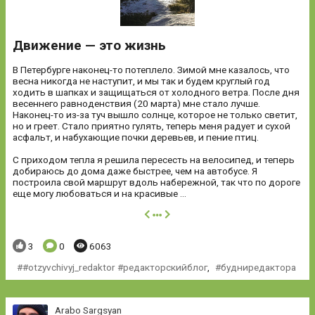
Движение — это жизнь
В Петербурге наконец-то потеплело. Зимой мне казалось, что
весна никогда не наступит, и мы так и будем круглый год
ходить в шапках и защищаться от холодного ветра. После дня
весеннего равноденствия (20 марта) мне стало лучше.
Наконец-то из-за туч вышло солнце, которое не только светит,
но и греет. Стало приятно гулять, теперь меня радует и сухой
асфальт, и набухающие почки деревьев, и пение птиц.
С приходом тепла я решила пересесть на велосипед, и теперь
добираюсь до дома даже быстрее, чем на автобусе. Я
построила свой маршрут вдоль набережной, так что по дороге
еще могу любоваться и на красивые ...
далее
Понравилось:
Комментариев:
Просмотров:
3
0
6063
#otzyvchivyj_redaktor #редакторскийблог
,
будниредактора
Arabo Sargsyan