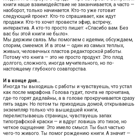
книги наше взаимодействие не заканчивается, а часто —
наоборот, только начинается. Кто-то уже готовит
следующий проект. Кто-то спрашивает, как идут
продажи. Кто-то хочет провести эфир, встречу,
интерактив. А кто-то просто пишет: «Спасибо вам. Без
вас бы этой книги не было».
Мы держим связь. Мы помогаем с идеями, обсуждаем,
спорим, смеемся. И в этом — один из самых теплых,
живых, человечных пластов редакторской работы.
Потому что книга — это не просто продукт. Это плод
долгого, сложного, иногда мучительного, но по-
настоящему глубокого соавторства.
И в конце дня…
Иногда ты выходишь с работы и чувствуешь, что устал
как после марафона. Голова гудит, почта не прочитана,
где-то горят дедлайны, а в голове прокручивается сразу
пять задач. Но потом ты приходишь домой, открываешь
экземпляр только что вышедшей книги,
перелистываешь страницы, чувствуешь запах
типографской краски — и вдруг ловишь это тихое, но
четкое ощущение: Это имело смысл. Ты был частью
чего-то живого. Ты помог рождению книги. А значит —