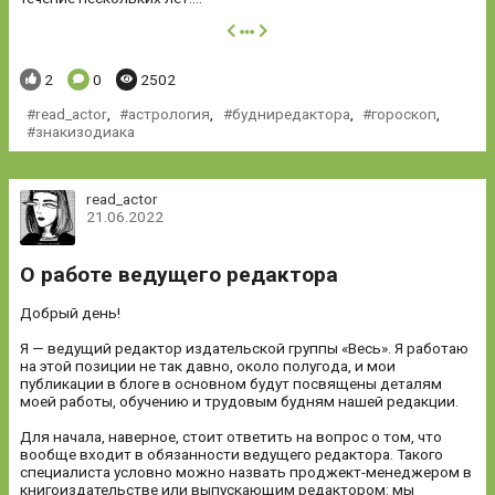
далее
Понравилось:
Комментариев:
Просмотров:
2
0
2502
read_actor
,
астрология
,
будниредактора
,
гороскоп
,
знакизодиака
read_actor
21.06.2022
О работе ведущего редактора
Добрый день!
Я — ведущий редактор издательской группы «Весь». Я работаю
на этой позиции не так давно, около полугода, и мои
публикации в блоге в основном будут посвящены деталям
моей работы, обучению и трудовым будням нашей редакции.
Для начала, наверное, стоит ответить на вопрос о том, что
вообще входит в обязанности ведущего редактора. Такого
специалиста условно можно назвать проджект-менеджером в
книгоиздательстве или выпускающим редактором: мы