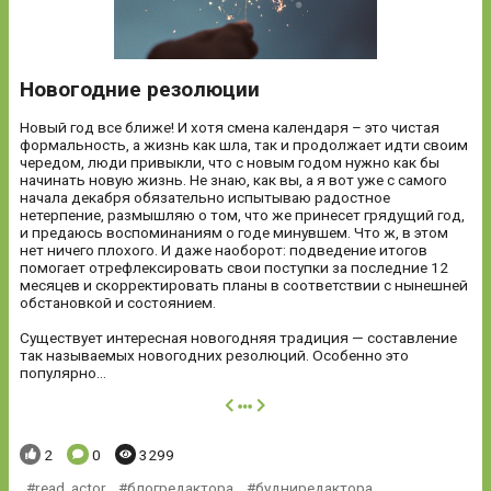
Новогодние резолюции
Новый год все ближе! И хотя смена календаря – это чистая
формальность, а жизнь как шла, так и продолжает идти своим
чередом, люди привыкли, что с новым годом нужно как бы
начинать новую жизнь. Не знаю, как вы, а я вот уже с самого
начала декабря обязательно испытываю радостное
нетерпение, размышляю о том, что же принесет грядущий год,
и предаюсь воспоминаниям о годе минувшем. Что ж, в этом
нет ничего плохого. И даже наоборот: подведение итогов
помогает отрефлексировать свои поступки за последние 12
месяцев и скорректировать планы в соответствии с нынешней
обстановкой и состоянием.
Существует интересная новогодняя традиция — составление
так называемых новогодних резолюций. Особенно это
популярно...
далее
Понравилось:
Комментариев:
Просмотров:
2
0
3299
read_actor
,
блогредактора
,
будниредактора
,