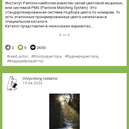
Институт Pantone наиболее известен своей цветовой моделью,
или системой PMS (Pantone Matching System). Это
стандартизированная система подбора цвета по номерам. То
есть эталонные пронумерованные цвета напечатаны в
специальном каталоге.
Каталог представлен в нескольких вариантах,...
далее
Понравилось:
Комментариев:
Просмотров:
2
0
2650
read_actor
,
блогредактора
,
будниредактора
,
ведущийредактор
Otzyvchivyj redaktor
19.04.2023