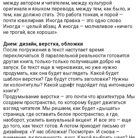
между автором и читателем, между культурой
оригинала и языком перевода, между тем, как было, и
тем, как должно стать. Это работа тонкая, и порой —
почти ювелирная. Иногда правка — это одно слово.
Иногда — целый абзац. А иногда — молчаливое «ничего
не трогай, все хорошо».
Днем: дизайн, верстка, обложки
После погружения в текст наступает время
переключаться. В параллельной реальности готовится
другая книга, только-только получившая добро на
запуск. Ее текст еще в черновиках, но уже нужно
продумать, как она будет выглядеть. Какой будет
шаблон верстки? Где будут стоять заголовки? Нужны
ли колонтитулы? Какой шрифт подойдет под интонацию
книги?
Продумывание верстки — это почти что архитектура. Мы
создаем пространство, по которому будет двигаться
взгляд читателя. Мы решаем, как будет «дышать»
страница, где оставить белое пространство, а где,
наоборот, усилить визуальный акцент. И все это — еще
до того, как текст готов. А потом приходит письмо от
дизайнера: «У нас обложка! Посмотри». И снова —
внимание, включенность, вкус. Какой выбрать цвет? Не