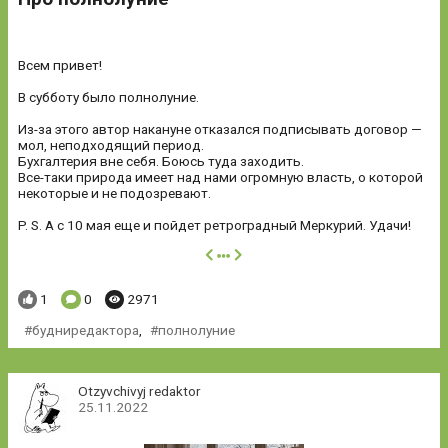
Всем привет!
В субботу было полнолуние.
Из-за этого автор накануне отказался подписывать договор —
мол, неподходящий период.
Бухгалтерия вне себя. Боюсь туда заходить.
Все-таки природа имеет над нами огромную власть, о которой
некоторые и не подозревают.
P. S. А с 10 мая еще и пойдет ретроградный Меркурий. Удачи!
далее
Понравилось:
Комментариев:
Просмотров:
1
0
2971
будниредактора
,
полнолуние
Otzyvchivyj redaktor
25.11.2022