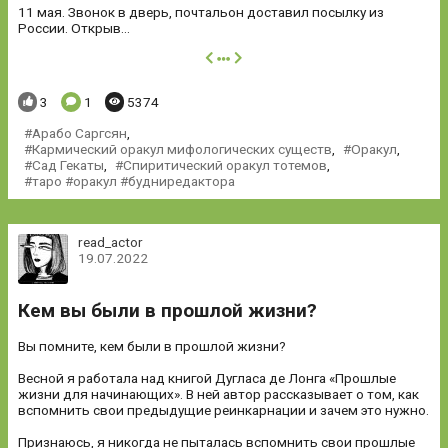
11 мая. Звонок в дверь, почтальон доставил посылку из
России. Открыв...
далее
Понравилось:
Комментариев:
Просмотров:
3
1
5374
Арабо Саргсян
,
Кармический оракул мифологических существ
,
Оракул
,
Сад Гекаты
,
Спиритический оракул тотемов
,
таро #оракул #будниредактора
read_actor
19.07.2022
Кем вы были в прошлой жизни?
Вы помните, кем были в прошлой жизни?
Весной я работала над книгой Дугласа де Лонга «Прошлые
жизни для начинающих». В ней автор рассказывает о том, как
вспомнить свои предыдущие реинкарнации и зачем это нужно.
Признаюсь, я никогда не пыталась вспомнить свои прошлые