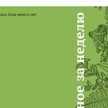
популярное за неделю
есь пока ничего нет
ю
л
е
д
е
н
а
з
е
о
н