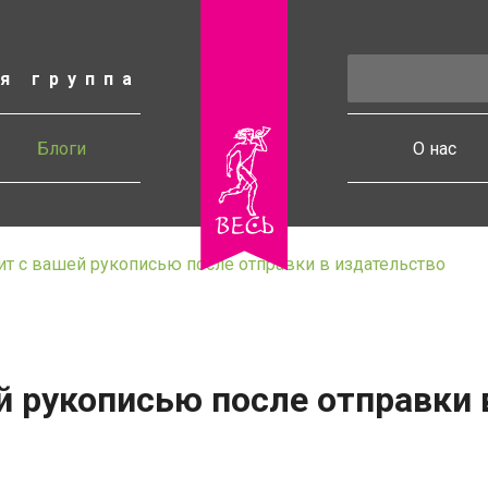
я группа
есь
Блоги
О нас
ит с вашей рукописью после отправки в издательство
й рукописью после отправки 