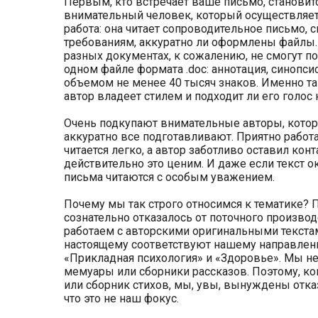
Первым, кто встречает ваше письмо, станови
внимательный человек, который осуществляет 
работа: она читает сопроводительное письмо, 
требованиям, аккуратно ли оформлены файлы
разных документах, к сожалению, не смогут по
одном файле формата .doc: аннотация, синопси
объемом не менее 40 тысяч знаков. Именно та
автор владеет стилем и подходит ли его голос
Очень подкупают внимательные авторы, котор
аккуратно все подготавливают. Приятно работа
читается легко, а автор заботливо оставил кон
действительно это ценим. И даже если текст о
письма читаются с особым уважением.
Почему мы так строго относимся к тематике? П
сознательно отказалось от поточного производ
работаем с авторскими оригинальными текстам
настоящему соответствуют нашему направлению
«Прикладная психология» и «Здоровье». Мы н
мемуары или сборники рассказов. Поэтому, ко
или сборник стихов, мы, увы, вынуждены отказа
что это не наш фокус.