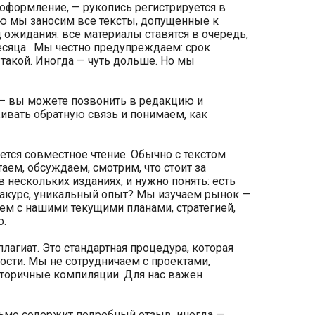
и оформление, — рукопись регистрируется в
ую мы заносим все тексты, допущенные к
 ожидания: все материалы ставятся в очередь,
месяца . Мы честно предупреждаем: срок
такой. Иногда — чуть дольше. Но мы
ь — вы можете позвонить в редакцию и
живать обратную связь и понимаем, как
ется совместное чтение. Обычно с текстом
аем, обсуждаем, смотрим, что стоит за
в нескольких изданиях, и нужно понять: есть
 ракурс, уникальный опыт? Мы изучаем рынок —
аем с нашими текущими планами, стратегией,
о.
плагиат. Это стандартная процедура, которая
ости. Мы не сотрудничаем с проектами,
торичные компиляции. Для нас важен
ьмо содержит подробный отзыв, иногда —