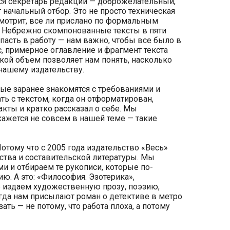
тся секретарь редакции — доброжелательный,
начальный отбор. Это не просто техническая
смотрит, все ли прислано по формальным
. Небрежно скомпонованные тексты в пяти
пасть в работу — нам важно, чтобы все было в
с, примерное оглавление и фрагмент текста
кой объем позволяет нам понять, насколько
 нашему издательству.
ые заранее знакомятся с требованиями и
ть с текстом, когда он отформатирован,
такты и кратко рассказал о себе. Мы
кажется не совсем в нашей теме — такие
отому что с 2005 года издательство «Весь»
ства и составительской литературы. Мы
и и отбираем те рукописи, которые по-
. А это: «Философия. Эзотерика»,
е издаем художественную прозу, поэзию,
гда нам присылают роман о детективе в метро
ть — не потому, что работа плоха, а потому