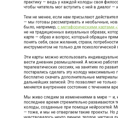
практику — ведь у каждой колоды своя философ
чтобы читатель мог вступить с ней в диалог — 
Тем не менее, если нам присылают действите
— мы готовы рассматривать и необычные, нов
было, например,
с метафорическими картами «
не на традиционных визуальных образах, котор
карте — образ и вопрос, который обращен прям
понять себя, свои желания, страхи, потребности
инструментом не только для психологической п
Эти карты можно использовать индивидуально 
вести дневник размышлений. А можно работать 
терапевтических сессиях, на занятиях по раз
постарались сделать эту колоду максимально 
бесплатно скачать дополнительные материалы:
дальнейших записей. Это позволяет не только 
меняется внутреннее состояние с течением вр
Мы живо следим за изменениями в мире — и, ко
последнее время стремительно развиваются т
колоды, созданные при помощи нейросетей. М
— тоже, и мы не отвергаем такие проекты. Но 
чувствовалось нечто личное, теплое, частица 