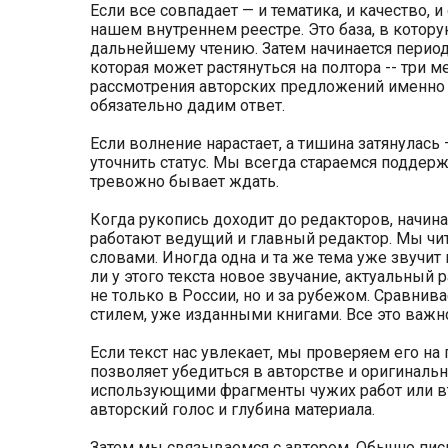
Если все совпадает — и тематика, и качество, 
нашем внутреннем реестре. Это база, в котор
дальнейшему чтению. Затем начинается период
которая может растянуться на полтора -- три 
рассмотрения авторских предложений именно 
обязательно дадим ответ.
Если волнение нарастает, а тишина затянулас
уточнить статус. Мы всегда стараемся поддер
тревожно бывает ждать.
Когда рукопись доходит до редакторов, начина
работают ведущий и главный редактор. Мы чит
словами. Иногда одна и та же тема уже звучит 
ли у этого текста новое звучание, актуальный
не только в России, но и за рубежом. Сравнив
стилем, уже изданными книгами. Все это важн
Если текст нас увлекает, мы проверяем его на 
позволяет убедиться в авторстве и оригинальн
использующими фрагменты чужих работ или в
авторский голос и глубина материала.
Затем мы связываемся с автором. Обычно пис