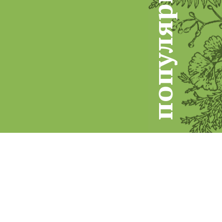
р
я
л
у
п
о
п