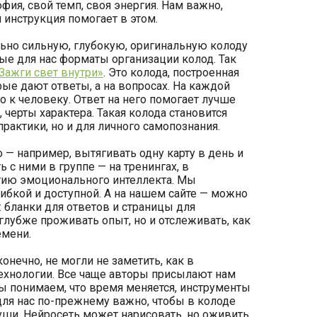
ия, свой темп, своя энергия. Нам важно,
и инструкция помогает в этом.
льно сильную, глубокую, оригинальную колоду
ые для нас форматы организации колод. Так
Зажги свет внутри»
. Это колода, построенная
ые дают ответы, а на вопросах. На каждой
о к человеку. Ответ на него помогает лучше
, черты характера. Такая колода становится
рактики, но и для личного самопознания.
— например, вытягивать одну карту в день и
с ними в группе — на тренингах, в
витию эмоционального интеллекта. Мы
гибкой и доступной. А на нашем сайте — можно
 бланки для ответов и страницы для
глубже проживать опыт, но и отслеживать, как
емени.
нечно, не могли не заметить, как в
ехнологии. Все чаще авторы присылают нам
ы понимаем, что время меняется, инструменты
для нас по-прежнему важно, чтобы в колоде
души. Нейросеть может нарисовать, но оживить