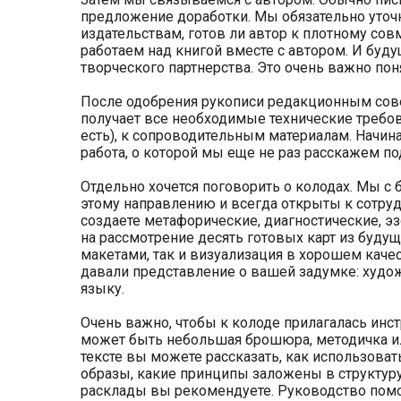
предложение доработки. Мы обязательно уточн
издательствам, готов ли автор к плотному со
работаем над книгой вместе с автором. И буду
творческого партнерства. Это очень важно поня
После одобрения рукописи редакционным сове
получает все необходимые технические требова
есть), к сопроводительным материалам. Начина
работа, о которой мы еще не раз расскажем по
Отдельно хочется поговорить о колодах. Мы с
этому направлению и всегда открыты к сотрудн
создаете метафорические, диагностические, э
на рассмотрение десять готовых карт из буду
макетами, так и визуализация в хорошем каче
давали представление о вашей задумке: худо
языку.
Очень важно, чтобы к колоде прилагалась инст
может быть небольшая брошюра, методичка ил
тексте вы можете рассказать, как использовать
образы, какие принципы заложены в структуру 
расклады вы рекомендуете. Руководство помог