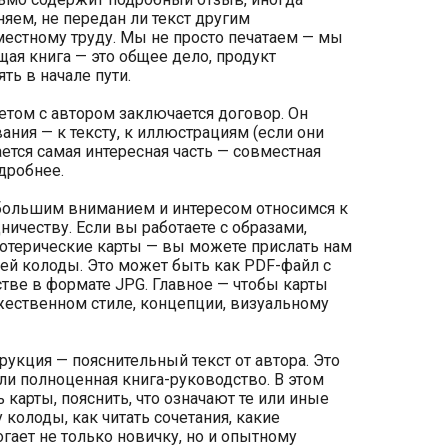
яем, не передан ли текст другим
вместному труду. Мы не просто печатаем — мы
щая книга — это общее дело, продукт
ть в начале пути.
том с автором заключается договор. Он
ния — к тексту, к иллюстрациям (если они
ется самая интересная часть — совместная
дробнее.
 большим вниманием и интересом относимся к
ичеству. Если вы работаете с образами,
зотерические карты — вы можете прислать нам
щей колоды. Это может быть как PDF-файл с
стве в формате JPG. Главное — чтобы карты
жественном стиле, концепции, визуальному
рукция — пояснительный текст от автора. Это
и полноценная книга-руководство. В этом
 карты, пояснить, что означают те или иные
колоды, как читать сочетания, какие
ает не только новичку, но и опытному