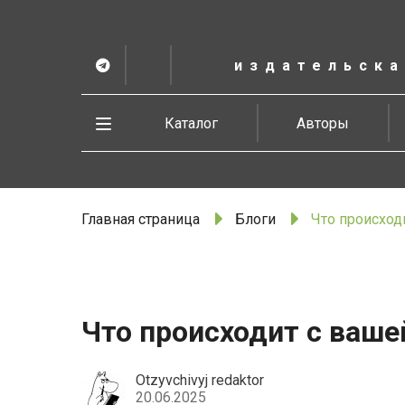
К
основному
содержанию
издательска
Telegram
ВК
в
Vesbook
Развернуть
Каталог
Авторы
меню
Главная страница
Блоги
Что происход
Что происходит с ваше
Otzyvchivyj redaktor
20.06.2025