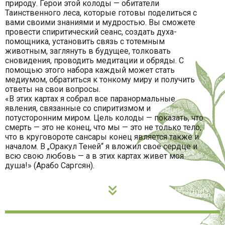
природу. Герои этой колоды — обитатели
Таинственного леса, которые готовы поделиться с
вами своими знаниями и мудростью. Вы сможете
провести спиритический сеанс, создать духа-
помощника, установить связь с тотемным
животным, заглянуть в будущее, толковать
сновидения, проводить медитации и обряды. С
помощью этого набора каждый может стать
медиумом, обратиться к тонкому миру и получить
ответы на свои вопросы.
«В этих картах я собрал все паранормальные
явления, связанные со спиритизмом и
потусторонним миром. Цель колоды — показать, что
смерть — это не конец, что мы — это не только тело,
что в круговороте сансары конец является также и
началом. В „Оракул Теней“ я вложил свое сердце и
всю свою любовь — а в этих картах живет моя
душа!» (Арабо Саргсян).