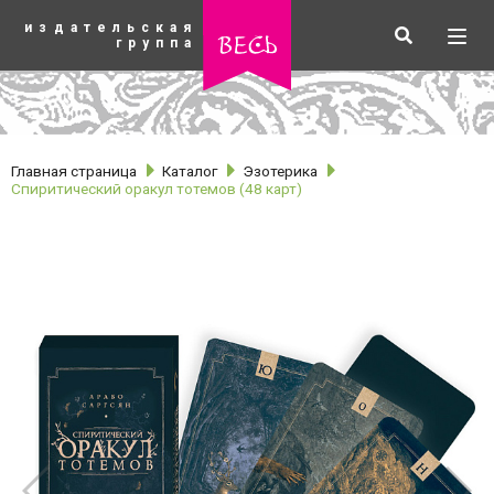
К
издательская
основному
Искать
Разв
весь
группа
содержанию
мен
Главная страница
Каталог
Эзотерика
Спиритический оракул тотемов (48 карт)
рубрики