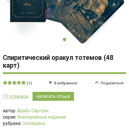
Спиритический оракул тотемов (48
карт)
Средняя
(1)
В избранное
Поделиться
оценка:
5
(1) отзывов
написать отзыв
из
5
автор:
Арабо Саргсян
серия:
Внесерийные издания
рубрика:
Эзотерика