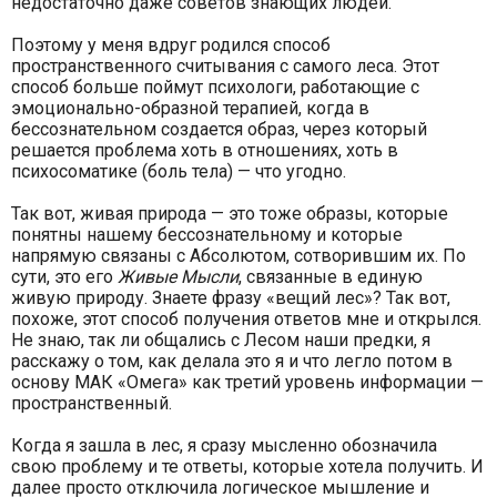
недостаточно даже советов знающих людей.
Поэтому у меня вдруг родился способ
пространственного считывания с самого леса. Этот
способ больше поймут психологи, работающие с
эмоционально-образной терапией, когда в
бессознательном создается образ, через который
решается проблема хоть в отношениях, хоть в
психосоматике (боль тела) — что угодно.
Так вот, живая природа — это тоже образы, которые
понятны нашему бессознательному и которые
напрямую связаны с Абсолютом, сотворившим их. По
сути, это его
Живые Мысли
, связанные в единую
живую природу. Знаете фразу «вещий лес»? Так вот,
похоже, этот способ получения ответов мне и открылся.
Не знаю, так ли общались с Лесом наши предки, я
расскажу о том, как делала это я и что легло потом в
основу МАК «Омега» как третий уровень информации —
пространственный.
Когда я зашла в лес, я сразу мысленно обозначила
свою проблему и те ответы, которые хотела получить. И
далее просто отключила логическое мышление и