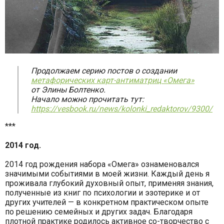
Продолжаем серию постов о создании
метафорических карт-антиматриц «Омега»
от Элины Болтенко.
Начало можно прочитать тут:
https://vesbook.ru/news/kolonki_redaktorov/9300/
***
2014 год.
2014 год рождения набора «Омега» ознаменовался
значимыми событиями в моей жизни. Каждый день я
проживала глубокий духовный опыт, применяя знания,
полученные из книг по психологии и эзотерике и от
других учителей — в конкретном практическом опыте
по решению семейных и других задач. Благодаря
плотной практике родилось активное со-творчество с