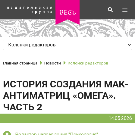
К
издательская
основному
Искать
Разв
весь
группа
содержанию
мен
Главная страница
Новости
Колонки редакторов
ИСТОРИЯ СОЗДАНИЯ МАК-
АНТИМАТРИЦ «ОМЕГА».
ЧАСТЬ 2
рубрики
14.05.2026
Редактор направления "Психология"