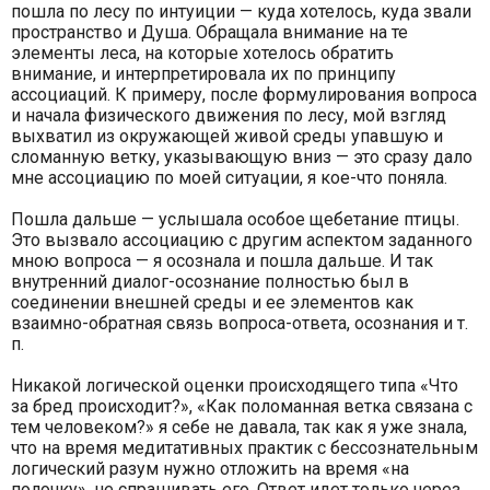
пошла по лесу по интуиции — куда хотелось, куда звали
пространство и Душа. Обращала внимание на те
элементы леса, на которые хотелось обратить
внимание, и интерпретировала их по принципу
ассоциаций. К примеру, после формулирования вопроса
и начала физического движения по лесу, мой взгляд
выхватил из окружающей живой среды упавшую и
сломанную ветку, указывающую вниз — это сразу дало
мне ассоциацию по моей ситуации, я кое-что поняла.
Пошла дальше — услышала особое щебетание птицы.
Это вызвало ассоциацию с другим аспектом заданного
мною вопроса — я осознала и пошла дальше. И так
внутренний диалог-осознание полностью был в
соединении внешней среды и ее элементов как
взаимно-обратная связь вопроса-ответа, осознания и т.
п.
Никакой логической оценки происходящего типа «Что
за бред происходит?», «Как поломанная ветка связана с
тем человеком?» я себе не давала, так как я уже знала,
что на время медитативных практик с бессознательным
логический разум нужно отложить на время «на
полочку», не спрашивать его. Ответ идет только через