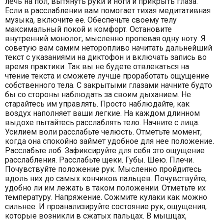
лечь на пол, вытянуть руки и ноги и прикрыть глаза.
Если в расслаблении вам помогает тихая медитативная
музыка, включите ее. Обеспечьте своему телу
максимальный покой и комфорт. Остановите
внутренний монолог, мысленно пропевая одну ноту. Я
советую вам самим неторопливо начитать дальнейший
текст с указаниями на диктофон и включать запись во
время практики. Так вы не будете отвлекаться на
чтение текста и сможете лучше проработать ощущение
собственного тела. С закрытыми глазами начните будто
бы со стороны наблюдать за своим дыханием. Не
старайтесь им управлять. Просто наблюдайте, как
воздух наполняет ваши легкие. На каждом длинном
выдохе пытайтесь расслаблять тело. Начните с лица.
Усилием воли расслабьте челюсть. Отметьте момент,
когда она спокойно займет удобное для нее положение.
Расслабьте лоб. Зафиксируйте для себя это ощущение
расслабления. Расслабьте щеки. Губы. Шею. Плечи.
Почувствуйте положение рук. Мысленно пройдитесь
вдоль них до самых кончиков пальцев. Почувствуйте,
удобно ли им лежать в таком положении. Отметьте их
температуру. Напряжение. Сожмите кулаки как можно
сильнее. И проанализируйте состояние рук, ощущения,
которые возникли в сжатых пальцах. В мышцах,