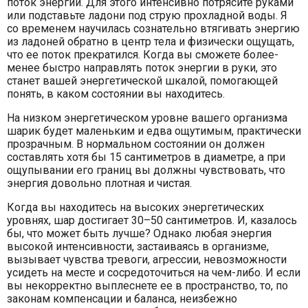
поток энергии. Для этого интенсивно потрясите руками
или подставьте ладони под струю прохладной воды. Я
со временем научилась сознательно втягивать энергию
из ладоней обратно в центр тела и физически ощущать,
что ее поток прекратился. Когда вы сможете более-
менее быстро направлять поток энергии в руки, это
станет вашей энергетической шкалой, помогающей
понять, в каком состоянии вы находитесь.
На низком энергетическом уровне вашего организма
шарик будет маленьким и едва ощутимым, практически
прозрачным. В нормальном состоянии он должен
составлять хотя бы 15 сантиметров в диаметре, а при
ощупывании его границ вы должны чувствовать, что
энергия довольно плотная и чистая.
Когда вы находитесь на высоких энергетических
уровнях, шар достигает 30–50 сантиметров. И, казалось
бы, что может быть лучше? Однако любая энергия
высокой интенсивности, застаиваясь в организме,
вызывает чувства тревоги, агрессии, невозможности
усидеть на месте и сосредоточиться на чем-либо. И если
вы некорректно выплеснете ее в пространство, то, по
законам компенсации и баланса, неизбежно