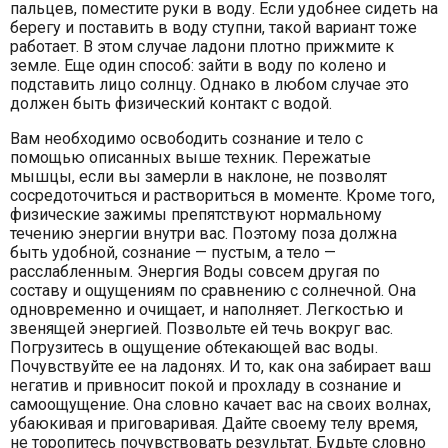
пальцев, поместите руки в воду. Если удобнее сидеть на
берегу и поставить в воду ступни, такой вариант тоже
работает. В этом случае ладони плотно прижмите к
земле. Еще один способ: зайти в воду по колено и
подставить лицо солнцу. Однако в любом случае это
должен быть физический контакт с водой.
Вам необходимо освободить сознание и тело с
помощью описанных выше техник. Пережатые
мышцы, если вы замерли в наклоне, не позволят
сосредоточиться и раствориться в моменте. Кроме того,
физические зажимы препятствуют нормальному
течению энергии внутри вас. Поэтому поза должна
быть удобной, сознание — пустым, а тело —
расслабленным. Энергия Воды совсем другая по
составу и ощущениям по сравнению с солнечной. Она
одновременно и очищает, и наполняет. Легкостью и
звенящей энергией. Позвольте ей течь вокруг вас.
Погрузитесь в ощущение обтекающей вас воды.
Почувствуйте ее на ладонях. И то, как она забирает ваш
негатив и привносит покой и прохладу в сознание и
самоощущение. Она словно качает вас на своих волнах,
убаюкивая и приговаривая. Дайте своему телу время,
не торопитесь почувствовать результат. Будьте словно