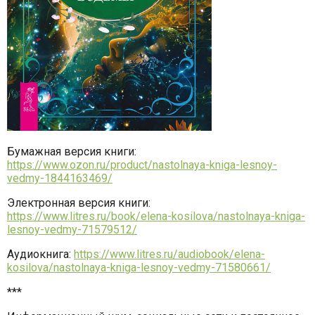
Бумажная версия книги:
https://www.ozon.ru/product/nastolnaya-kniga-lesnoy-
vedmy-1844163469/
Электронная версия книги:
https://www.litres.ru/book/elena-kosilova/nastolnaya-kniga-
lesnoy-vedmy-71579512/
Аудиокнига:
https://www.litres.ru/audiobook/elena-
kosilova/nastolnaya-kniga-lesnoy-vedmy-71580661/
***