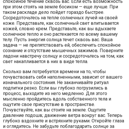
спокойное течение сквозь вас. Если есть возможность
при этом стоять на земле босиком — еще лучше. При
таком раскладе дело пойдет гораздо быстрее.
Сосредоточьтесь на тепле солнечных лучей на своей
коже. Представьте, как солнечный свет впитывается
кожей, словно крем. Представьте, как вы вдыхаете
солнечное тепло и оно растекается по всему вашему
телу. Пусть энергия солнца течет сквозь вас. Ваша
задача — не препятствовать ей, обеспечить спокойное
сознание и отсутствие мышечных зажимов. Поверните
ладони навстречу солнцу и сосредоточьтесь на том, как
свет накапливается в них в виде тепла.
Сколько вам потребуется времени на то, чтобы
почувствовать себя наполненными, зависит от вашего
изначального состояния. Не заканчивайте ритуал
подпитки резко. Если вы глубоко погрузились в
процесс, выходите из него медленно. Для этого
мысленно пройдитесь вдоль собственного тела и
ощутите свое присутствие в пространстве.
Почувствуйте, как вы стоите на земле. Ощутите
давление подошв; движение ветра вокруг вас. Теперь
глубоко вздохните и встряхните руками. Откройте глаза
и оглядитесь. Не забудьте поблагодарить солнце за