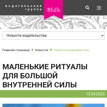
К
издательская
основному
Искать
Разв
весь
группа
содержанию
мен
Главная страница
Новости
Новости издательства
МАЛЕНЬКИЕ РИТУАЛЫ
ДЛЯ БОЛЬШОЙ
ВНУТРЕННЕЙ СИЛЫ
рубрики
15.04.2025