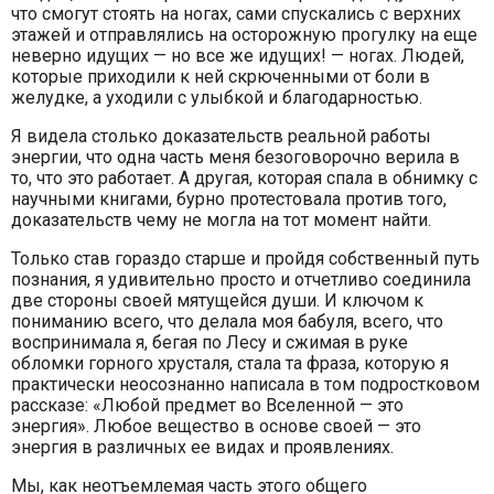
что смогут стоять на ногах, сами спускались с верхних
этажей и отправлялись на осторожную прогулку на еще
неверно идущих — но все же идущих! — ногах. Людей,
которые приходили к ней скрюченными от боли в
желудке, а уходили с улыбкой и благодарностью.
Я видела столько доказательств реальной работы
энергии, что одна часть меня безоговорочно верила в
то, что это работает. А другая, которая спала в обнимку с
научными книгами, бурно протестовала против того,
доказательств чему не могла на тот момент найти.
Только став гораздо старше и пройдя собственный путь
познания, я удивительно просто и отчетливо соединила
две стороны своей мятущейся души. И ключом к
пониманию всего, что делала моя бабуля, всего, что
воспринимала я, бегая по Лесу и сжимая в руке
обломки горного хрусталя, стала та фраза, которую я
практически неосознанно написала в том подростковом
рассказе: «Любой предмет во Вселенной — это
энергия». Любое вещество в основе своей — это
энергия в различных ее видах и проявлениях.
Мы, как неотъемлемая часть этого общего