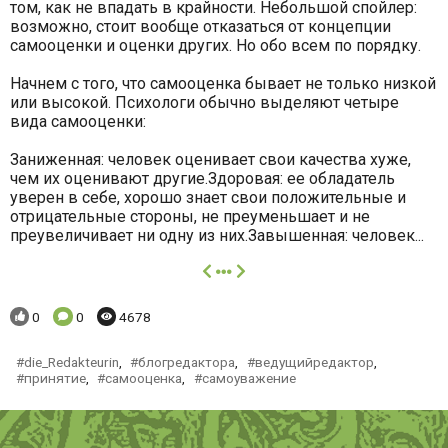
том, как не впадать в крайности. Небольшой спойлер:
возможно, стоит вообще отказаться от концепции
самооценки и оценки других. Но обо всем по порядку.
Начнем с того, что самооценка бывает не только низкой
или высокой. Психологи обычно выделяют четыре
вида самооценки:
Заниженная: человек оценивает свои качества хуже,
чем их оценивают другие.Здоровая: ее обладатель
уверен в себе, хорошо знает свои положительные и
отрицательные стороны, не преуменьшает и не
преувеличивает ни одну из них.Завышенная: человек...
далее
Понравилось:
Комментариев:
Просмотров:
0
0
4678
die_Redakteurin
,
блогредактора
,
ведущийредактор
,
принятие
,
самооценка
,
самоуважение