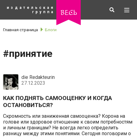
К
издательская
основному
Искать
Разв
весь
группа
содержанию
мен
Главная страница
Блоги
#принятие
die Redakteurin
27.12.2023
КАК ПОДНЯТЬ САМООЦЕНКУ И КОГДА
ОСТАНОВИТЬСЯ?
Скромность или заниженная самооценка? Корона на
рубрики
голове или здоровое отношение к своим потребностям
и личным границам? Не всегда легко определить
разницу между этими понятиями. Сегодня поговорим о