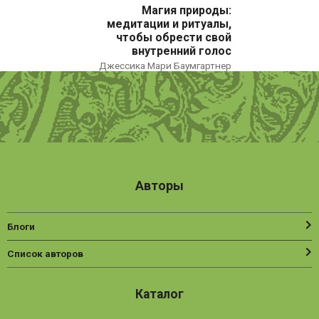
Магия природы:
Нехудожественная литература
медитации и ритуалы,
чтобы обрести свой
Общественные и гуманитарные науки
внутренний голос
Джессика Мари Баумгартнер
Политика
Психология
Путешествия. Хобби. Спорт
Религия
Спорт
Авторы
Фантастика
Художественная литература
Блоги
Эзотерика
Список авторов
Каталог