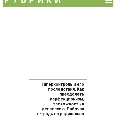
РУБРИКИ
Ра
Рекомендуем
м
Скидка
DVD и видео
Акция
Аудиокниги
Беременность
Бизнес-книги
Детям и родителям
Домашний круг
Духовные практики
Зарубежная литература
Гиперконтроль и его
последствия. Как
Культура
преодолеть
перфекционизм,
Медицинская литература
тревожность и
депрессию. Рабочая
Наука
тетрадь по радикально