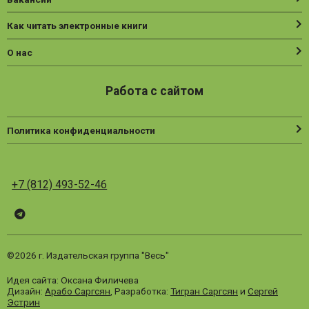
Как читать электронные книги
О нас
Работа с сайтом
Политика конфиденциальности
+7 (812) 493-52-46
Telegram
ВК
Vesbook
©2026 г. Издательская группа "Весь"
Идея сайта: Оксана Филичева
Дизайн:
Арабо Саргсян
, Разработка:
Тигран Саргсян
и
Сергей
Эстрин