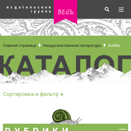
К
издательская
основному
Искать
Разв
весь
группа
содержанию
мен
Главная страница
Нехудожественная литература
Хобби
Хобби
Сортировка и фильтр
Сортировать по
рубрики
Новинки
Бестселлеры