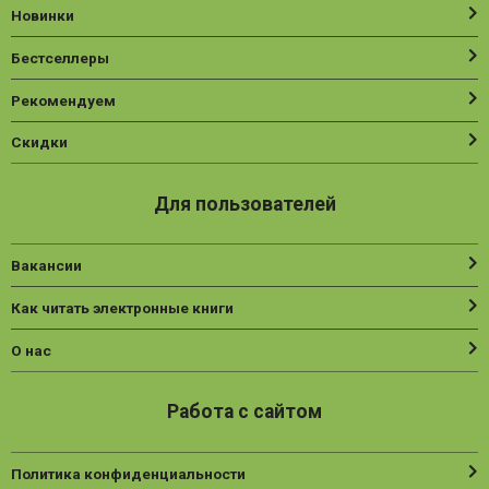
Новинки
Нехудожественная литература
Бестселлеры
Общественные и гуманитарные науки
Рекомендуем
Политика
Психология
Скидки
Путешествия. Хобби. Спорт
Для пользователей
Религия
Спорт
Вакансии
Фантастика
Как читать электронные книги
Художественная литература
О нас
Эзотерика
Работа с сайтом
Политика конфиденциальности