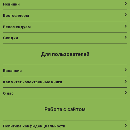
Новинки
Нехудожественная литература
Бестселлеры
Общественные и гуманитарные науки
Рекомендуем
Политика
Психология
Скидки
Путешествия. Хобби. Спорт
Для пользователей
Религия
Спорт
Вакансии
Фантастика
Как читать электронные книги
Художественная литература
О нас
Эзотерика
Работа с сайтом
Политика конфиденциальности