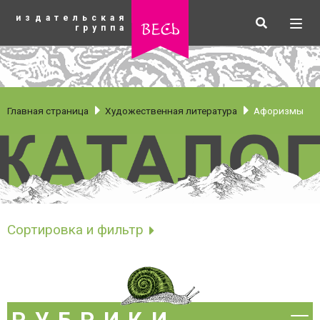
К
издательская
основному
Искать
Разв
весь
группа
содержанию
мен
Главная страница
Художественная литература
Афоризмы
Афоризмы
Сортировка и фильтр
Сортировать по
рубрики
Новинки
Бестселлеры