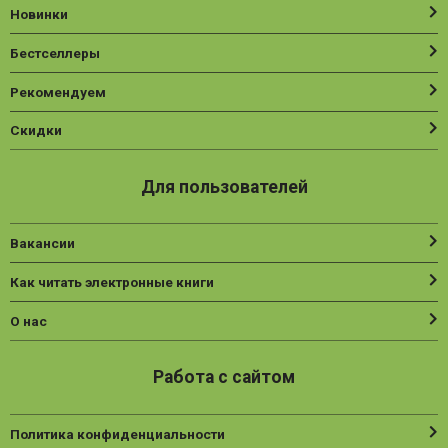
Новинки
Нехудожественная литература
Бестселлеры
Общественные и гуманитарные науки
Рекомендуем
Политика
Психология
Скидки
Путешествия. Хобби. Спорт
Для пользователей
Религия
Спорт
Вакансии
Фантастика
Как читать электронные книги
Художественная литература
О нас
Эзотерика
Работа с сайтом
Политика конфиденциальности