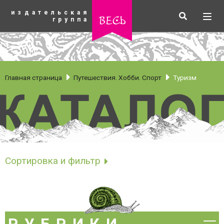
К
издательская
основному
Искать
Разв
весь
группа
содержанию
мен
Главная страница
Путешествия. Хобби. Спорт
Туризм
Туризм
Сортировка и фильтр
Сортировать по
рубрики
Новинки
Бестселлеры