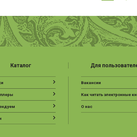
Каталог
Для пользовател
ки
Вакансии
еллеры
Как читать электронные кн
ендуем
О нас
и