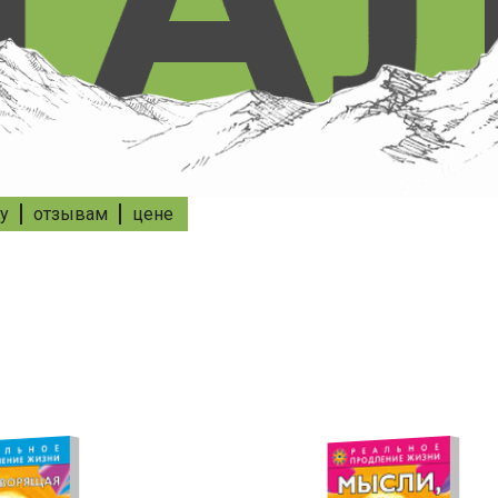
у
отзывам
цене