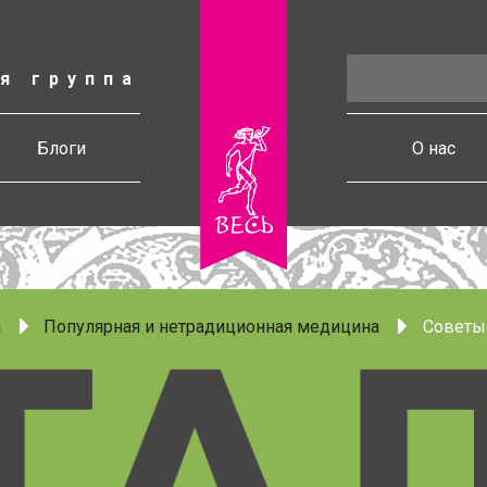
я группа
есь
Блоги
О нас
а
Популярная и нетрадиционная медицина
Советы