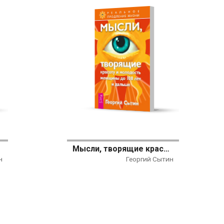
рения
Мысли, творящие красоту и молодость женщины до 100 лет и дальше
н
Георгий Сытин