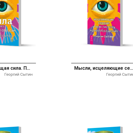
Животворящая сила. Помоги себе сам. Книга 2
Мысли, исцеляющие сердце и всю систему кро
Георгий Сытин
Георгий Сыти