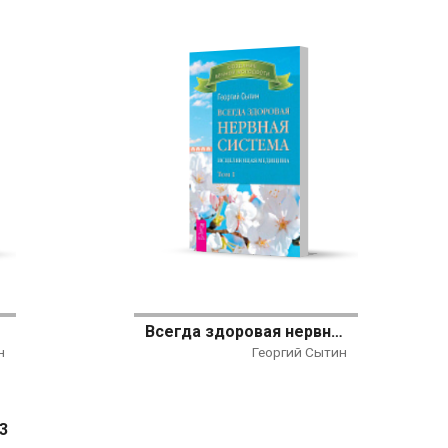
 2
Всегда здоровая нервная система. Исцеляющая медицина. Том 1
н
Георгий Сытин
3