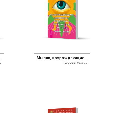
вообращения
Мысли, возрождающие здоровую сердечно-сосудистую систему
н
Георгий Сытин