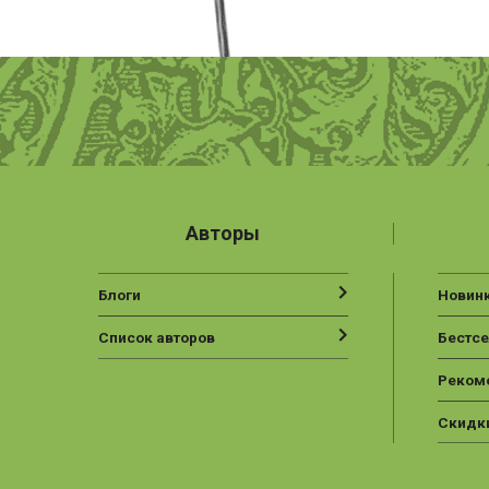
Авторы
Блоги
Новин
Список авторов
Бестс
Реком
Скидк