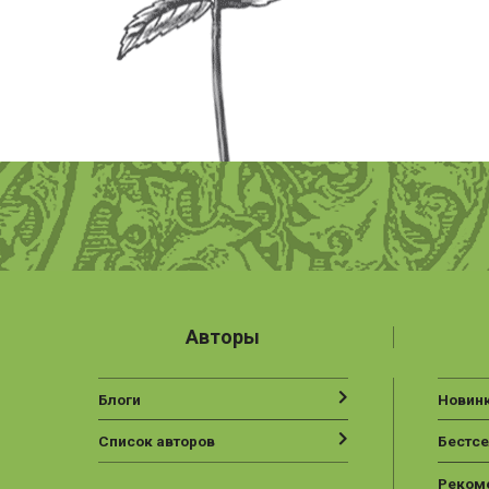
Авторы
Блоги
Новин
Список авторов
Бестс
Реком