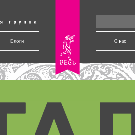
я группа
есь
Блоги
О нас