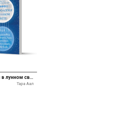
Астрология в лунном свете: как взаимосвязь между фазами Луны и планетами может улучшить вашу жизнь
Тара Аал