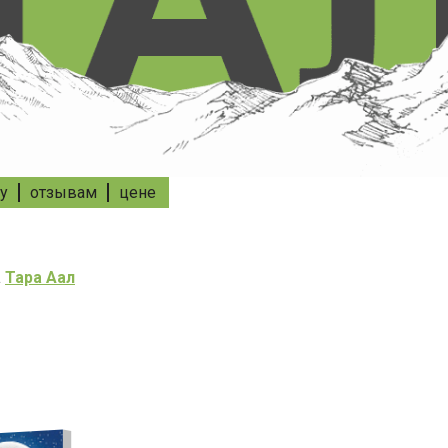
у
отзывам
цене
а
Тара Аал