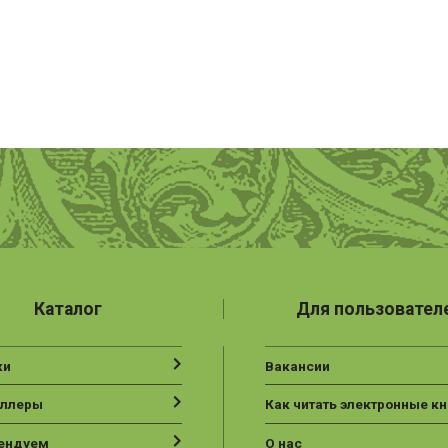
Каталог
Для пользовател
ки
Вакансии
еллеры
Как читать электронные кн
ендуем
О нас