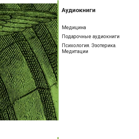
Аудиокниги
Политика
Аудиокниги
Психология
Медицина
Путешествия. Хобби. Спорт
Подарочные аудиокниги
Религия
Психология. Эзотерика.
Медитации
Спорт
Фантастика
Художественная литература
Эзотерика