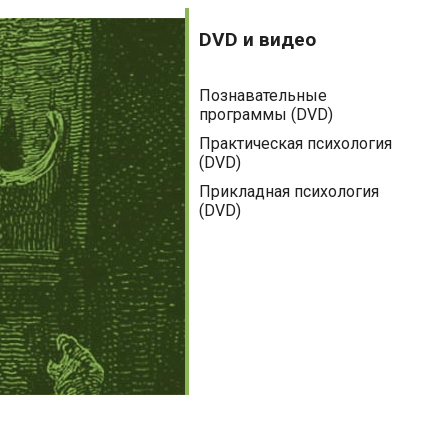
DVD
Аудиокниги
и
DVD и видео
видео
Беременность
Познавательные
Бизнес-книги
программы (DVD)
Детям и родителям
Практическая психология
(DVD)
Домашний круг
Прикладная психология
(DVD)
Духовные практики
Зарубежная литература
Культура
Медицинская литература
Наука
Нехудожественная литература
Общественные и гуманитарные науки