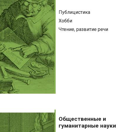
Публицистика
Хобби
Чтение, развитие речи
Общественные
и
Общественные и
гуманитарные
гуманитарные науки
науки