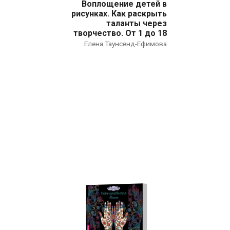
Наука
Воплощение детей в
рисунках. Как раскрыть
Нехудожественная литература
таланты через
творчество. От 1 до 18
Общественные и гуманитарные науки
Елена Таунсенд-Ефимова
Политика
Психология
Путешествия. Хобби. Спорт
Религия
Спорт
Фантастика
Художественная литература
Эзотерика