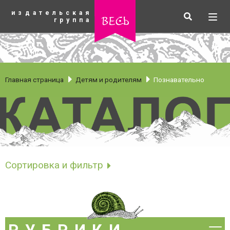
К
издательская
основному
Искать
Разв
весь
группа
содержанию
мен
Главная страница
Детям и родителям
Познавательно
Познавательно
Сортировка и фильтр
Сортировать по
рубрики
Новинки
Бестселлеры