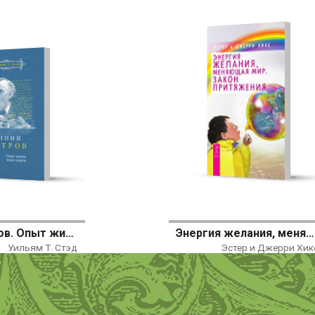
Синий остров. Опыт жизни после смерти
Энергия желания, меняющая мир. Закон Притяжения
Уильям Т. Стэд
Эстер и Джерри Хик