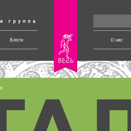
я группа
есь
Блоги
О нас
нг