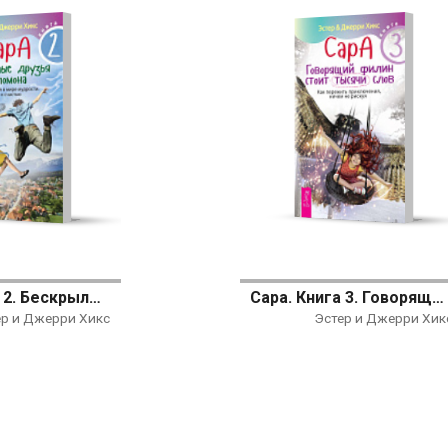
Сара. Книга 2. Бескрылые друзья Соломона. Приключения в мире мудрости. Путь к счастью
Сара. Книга 3. Говорящий филин стоит тысячи слов. Как пережить приключения, ничем не рискуя
ер и Джерри Хикс
Эстер и Джерри Хик