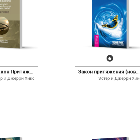
Бестселлер
Деньги и Закон Притяжения. Том I. Как научиться притягивать богатство, здоровье и счастье
Закон притяжения (нов. о
ер и Джерри Хикс
Эстер и Джерри Хик