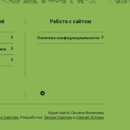
ей
Работа с сайтом
Политика конфиденциальности
иги
Telegram
ВК
Vesbook
Идея сайта: Оксана Филичева
о Саргсян
, Разработка:
Тигран Саргсян
и
Сергей Эстрин