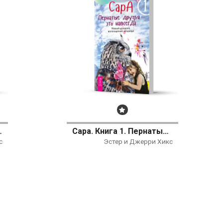
Бестселлер
изни, свободы и стремления к счастью
Сара. Книга 1. Пернатые друзья - это навсегда. Новый уровень воплощения желаний
с
Эстер и Джерри Хикс