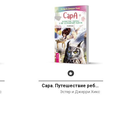
Бестселлер
Сара. Путешествие ребенка в мир безграничной радости
с
Эстер и Джерри Хикс