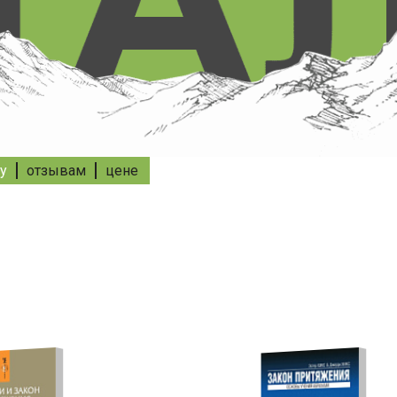
у
отзывам
цене