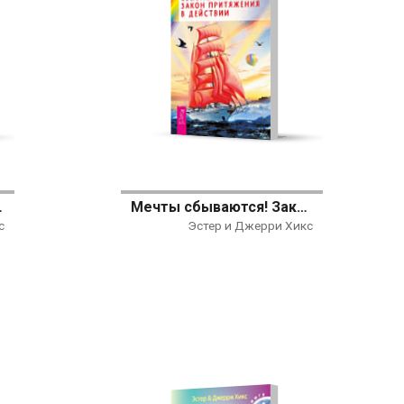
формление)
Мечты сбываются! Закон Притяжения в действии
с
Эстер и Джерри Хикс