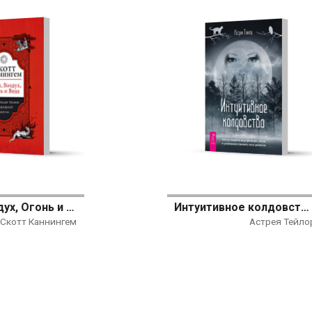
Земля, Воздух, Огонь и Вода: еще больше техник природной магии
Интуитивное колдовство: как услышать внутренний голос и усовершенствовать свое ремесло
Скотт Каннингем
Астрея Тейло