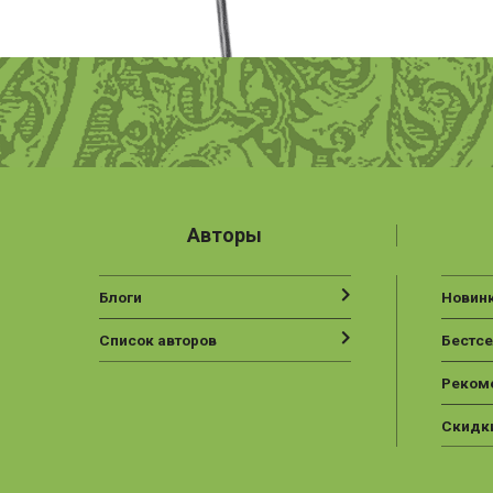
Авторы
Блоги
Новин
Список авторов
Бестс
Реком
Скидк