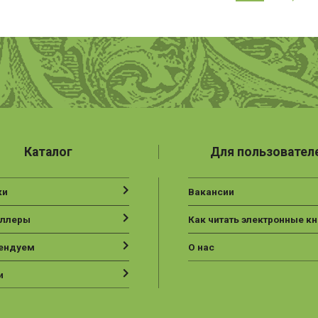
Каталог
Для пользовател
ки
Вакансии
еллеры
Как читать электронные кн
ендуем
О нас
и