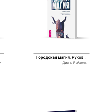
вое оформление)
Городская магия. Руководство для ведьмы, живущей в большом городе
м
Диана Райхель