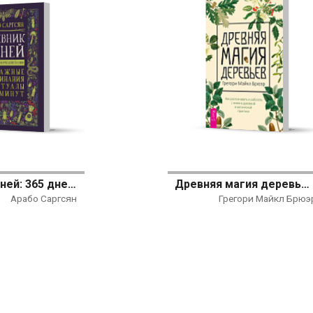
Дневник Теней: 365 дней творческой магии! Бумажные заклинания и ритуалы за 5 минут
Древняя магия деревьев. Как распознавать и работать с ними в духовной и магической практике
Арабо Саргсян
Грегори Майкл Брюэ