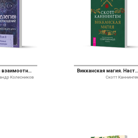
Астрология взаимоотношений. Ключ к пониманию друг друга. Том II. Новые подходы
Викканская магия. Настольная книга современной ведьмы (но
андр Колесников
Скотт Каннинге