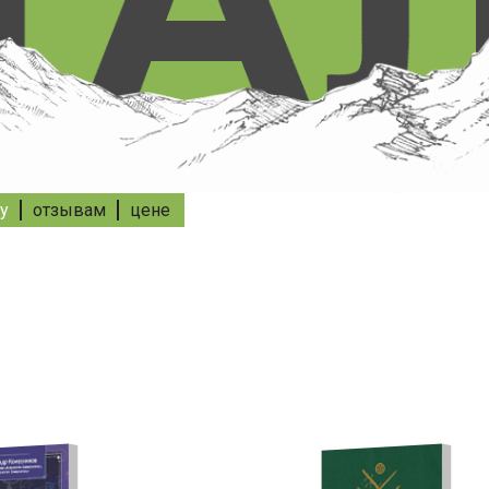
у
отзывам
цене