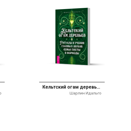
Кельтский огам деревьев. Ритуалы и учения гласных звуков семьи пихты и форфэды
р
Шарлин Идальго