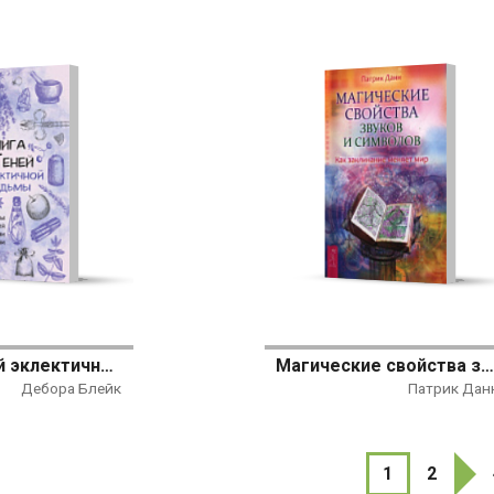
Книга Теней эклектичной ведьмы: рецепты и заклинания на все случаи жизни
Магические свойства звуков и символов. Как заклинание меняет м
Дебора Блейк
Патрик Дан
1
2