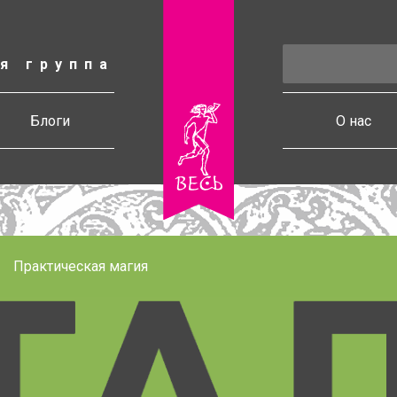
я группа
есь
Блоги
О нас
Практическая магия