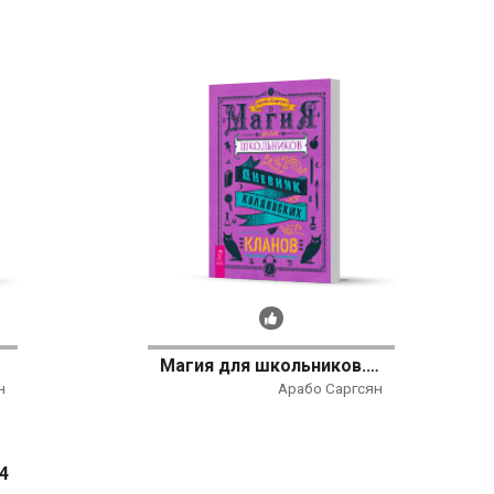
Рекомендуем
ир
Магия для школьников. Дневник колдовских кланов
н
Арабо Саргсян
4