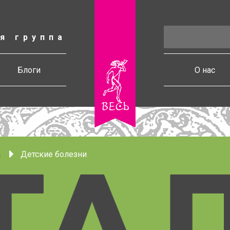
я группа
есь
Блоги
О нас
а
Детские болезни