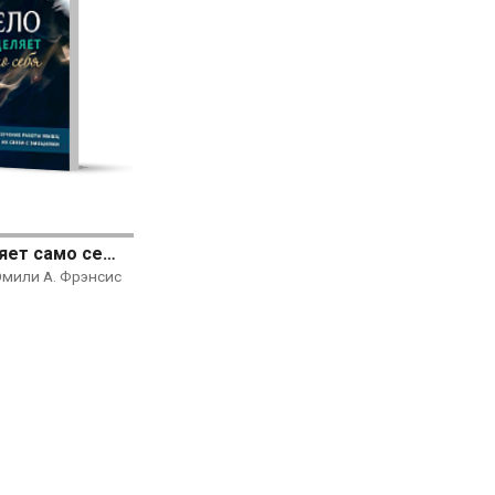
Тело исцеляет само себя. Глубокое изучение работы мышц и их связи с эмоциями
мили А. Фрэнсис