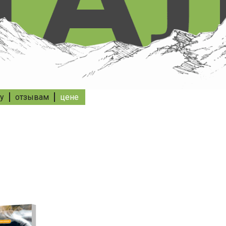
у
отзывам
цене