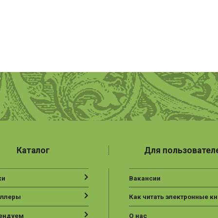
Каталог
Для пользовател
ки
Вакансии
еллеры
Как читать электронные кн
ендуем
О нас