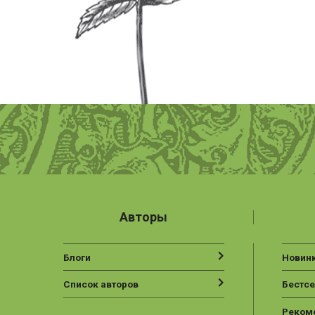
Авторы
Блоги
Новин
Список авторов
Бестс
Реком