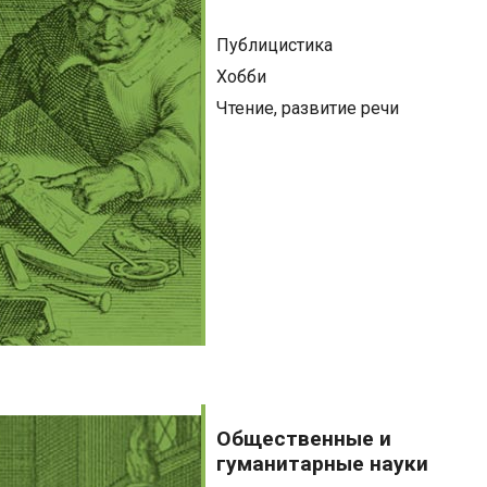
Публицистика
Хобби
Чтение, развитие речи
Общественные
и
Общественные и
гуманитарные
гуманитарные науки
науки