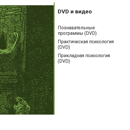
DVD
Аудиокниги
и
DVD и видео
видео
Беременность
Познавательные
Бизнес-книги
программы (DVD)
Детям и родителям
Практическая психология
(DVD)
Домашний круг
Прикладная психология
(DVD)
Духовные практики
Зарубежная литература
Культура
Медицинская литература
Наука
Нехудожественная литература
Общественные и гуманитарные науки