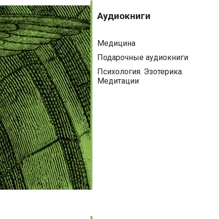
Аудиокниги
Политика
Аудиокниги
Психология
Медицина
Путешествия. Хобби. Спорт
Подарочные аудиокниги
Религия
Психология. Эзотерика.
Медитации
Спорт
Фантастика
Художественная литература
Эзотерика