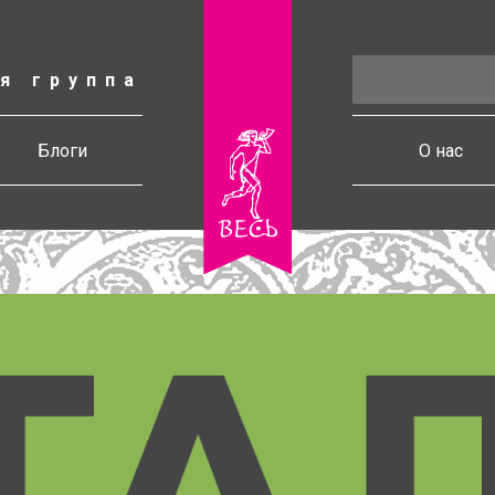
я группа
есь
Блоги
О нас