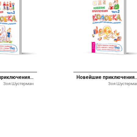
Новейшие приключения Колобка, или Наука думать для больших и маленьких. Часть 3
Новейшие приключения Колобка, или Наука думать для
Зоя Шустерман
Зоя Шустерма