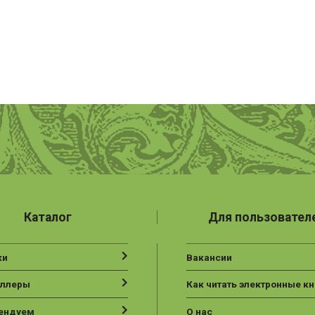
Каталог
Для пользовател
ки
Вакансии
еллеры
Как читать электронные кн
ендуем
О нас