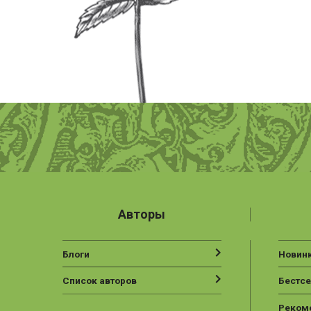
Авторы
Блоги
Новин
Список авторов
Бестс
Реком