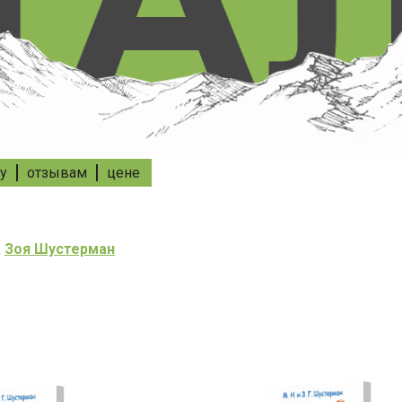
у
отзывам
цене
а
Зоя Шустерман