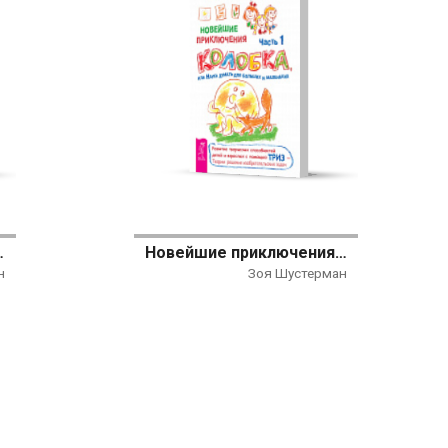
 больших и маленьких. Часть 2
Новейшие приключения Колобка, или Наука думать для больших и маленьких. Часть 1
н
Зоя Шустерман