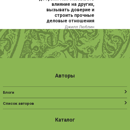
влияние на других,
Нехудожественная литература
вызывать доверие и
строить прочные
Общественные и гуманитарные науки
деловые отношения
Джилл Люблин
Политика
Психология
Путешествия. Хобби. Спорт
Религия
Спорт
Авторы
Фантастика
Художественная литература
Блоги
Эзотерика
Список авторов
Каталог