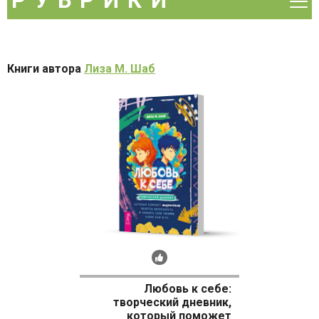
РУБРИКИ
Ра
Рекомендуем
м
Скидка
DVD и видео
Акция
Книги автора
Лиза М. Шаб
Аудиокниги
Беременность
Бизнес-книги
Детям и родителям
Домашний круг
Духовные практики
Зарубежная литература
Рекомендуем
Культура
Медицинская литература
Любовь к себе:
творческий дневник,
Наука
который поможет