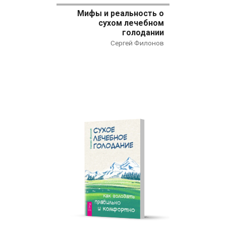
Наука
Мифы и реальность о
Нехудожественная литература
сухом лечебном
голодании
Общественные и гуманитарные науки
Сергей Филонов
Политика
Психология
Путешествия. Хобби. Спорт
Религия
Спорт
Фантастика
Художественная литература
Эзотерика