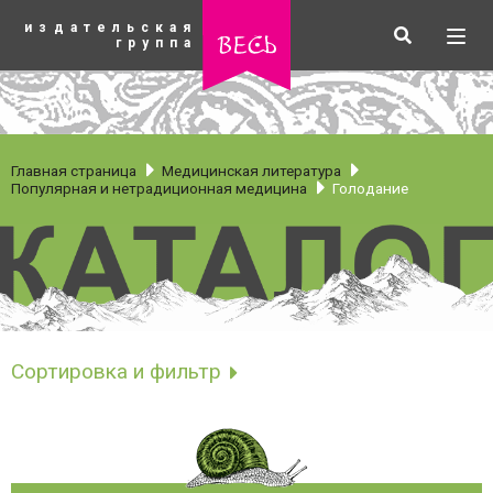
К
издательская
основному
Искать
Разв
весь
группа
содержанию
мен
Главная страница
Медицинская литература
Популярная и нетрадиционная медицина
Голодание
Голодание
Сортировка и фильтр
рубрики
Сортировать по
Новинки