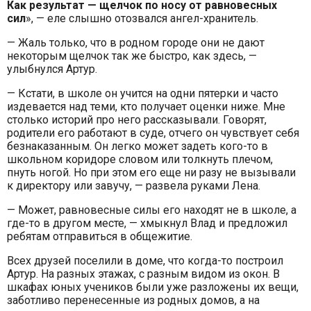
Как результат — щелчок по носу от равновесных
сил
», — еле слышно отозвался ангел-хранитель.
— Жаль только, что в родном городе они не дают
некоторым щелчок так же быстро, как здесь, —
улыбнулся Артур.
— Кстати, в школе он учится на одни пятерки и часто
издевается над теми, кто получает оценки ниже. Мне
столько историй про него рассказывали. Говорят,
родители его работают в суде, отчего он чувствует себя
безнаказанным. Он легко может задеть кого-то в
школьном коридоре словом или толкнуть плечом,
пнуть ногой. Но при этом его еще ни разу не вызывали
к директору или завучу, — развела руками Лена.
— Может, равновесные силы его находят не в школе, а
где-то в другом месте, — хмыкнул Влад и предложил
ребятам отправиться в общежитие.
Всех друзей поселили в доме, что когда-то построил
Артур. На разных этажах, с разным видом из окон. В
шкафах юных учеников были уже разложены их вещи,
заботливо перенесенные из родных домов, а на