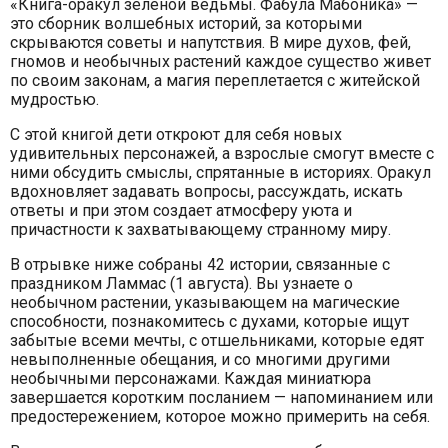
«Книга-оракул зеленой ведьмы. Фабула Мабоника» —
это сборник волшебных историй, за которыми
скрываются советы и напутствия. В мире духов, фей,
гномов и необычных растений каждое существо живет
по своим законам, а магия переплетается с житейской
мудростью.
С этой книгой дети откроют для себя новых
удивительных персонажей, а взрослые смогут вместе с
ними обсудить смыслы, спрятанные в историях. Оракул
вдохновляет задавать вопросы, рассуждать, искать
ответы и при этом создает атмосферу уюта и
причастности к захватывающему странному миру.
В отрывке ниже собраны 42 истории, связанные с
праздником Ламмас (1 августа). Вы узнаете о
необычном растении, указывающем на магические
способности, познакомитесь с духами, которые ищут
забытые всеми мечты, с отшельниками, которые едят
невыполненные обещания, и со многими другими
необычными персонажами. Каждая миниатюра
завершается коротким посланием — напоминанием или
предостережением, которое можно примерить на себя.