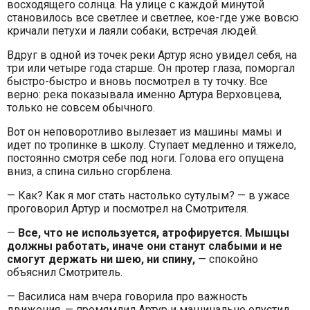
восходящего солнца. На улице с каждой минутой
становилось все светлее и светлее, кое-где уже вовсю
кричали петухи и лаяли собаки, встречая людей.
Вдруг в одной из точек реки Артур ясно увидел себя, на
три или четыре года старше. Он протер глаза, поморгал
быстро-быстро и вновь посмотрел в ту точку. Все
верно: река показывала именно Артура Верховцева,
только не совсем обычного.
Вот он неповоротливо вылезает из машины мамы и
идет по тропинке в школу. Ступает медленно и тяжело,
постоянно смотря себе под ноги. Голова его опущена
вниз, а спина сильно сгорблена.
— Как? Как я мог стать настолько сутулым? — в ужасе
проговорил Артур и посмотрел на Смотрителя.
—
Все, что не используется, атрофируется. Мышцы
должны работать, иначе они станут слабыми и не
смогут держать ни шею, ни спину,
— спокойно
объяснил Смотритель.
— Василиса нам вчера говорила про важность
движения, — промямлил Артур и машинально опустил