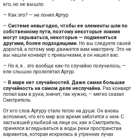
его, но не вышло.
— Как это? — не понял Артур.
—
Системе невыгодно, чтобы ее элементы шли по
собственному пути, поэтому некоторые знания
могут скрываться, некоторые — подменяться
другими, более подходящими.
Но вы следуете своей
дорогой, а потому мир движется вам навстречу. Это не
вы нашли конверт с привычками, а он нашел вас.
— Но я, я… это вообще как-то случайно получилось, —
еле слышно пролепетал Артур.
—
В мире нет случайностей. Даже самая большая
случайность на самом деле неслучайна.
Раз конверт
попал вам в руки, значит, так нужно, — мягко сказал
Смотритель.
От его слов Артуру стало тепло на душе. Он вновь
вспомнил, что его мир все время заботится о нем. С
застывшей улыбкой на лице он, как и Смотритель,
принялся вглядываться в воды реки пространства
вариантов, которая искрилась в утренних лучах