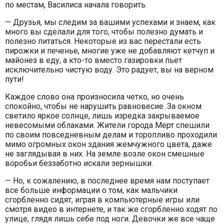
по местам, Василиса начала говорить.
— Друзья, мы следим за вашими успехами и знаем, как
много вы сделали для того, чтобы полезно думать и
полезно питаться. Некоторые из вас перестали есть
пирожки и печенье, многие уже не добавляют кетчуп и
майонез в еду, а кто-то вместо газировки пьет
исключительно чистую воду. Это радует, вы на верном
пути!
Каждое слово она произносила четко, но очень
спокойно, чтобы не нарушить равновесие. За окном
светило яркое солнце, лишь изредка закрываемое
невесомыми облаками. Жители города Мерт спешили
по своим повседневным делам и торопливо проходили
мимо огромных окон здания жемчужного цвета, даже
не заглядывая в них. На земле возле окон смешные
воробьи беззаботно искали зернышки.
— Но, к сожалению, в последнее время нам поступает
все больше информации о том, как мальчики
сгорбленно сидят, играя в компьютерные игры или
смотря видео в интернете, и так же сгорбленно ходят по
улице, глядя лишь себе под ноги. Девочки же все чаще