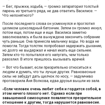
— Бег, прыжки, ходьба, — громко затараторил толстый
парень из третьего ряда, не дав ответить Василисе. —
Что непонятного?
После последнего слова он усмехнулся и проглотил
целиком шоколадный батончик. Затем он громко икнул,
потом еще, потом еще и еще. Василиса заметно
заволновалась и была вынуждена закончить собрание
чуть раньше. Она принесла мальчику воды. Но вода не
помогла. Тогда толстяк попробовал задержать дыхание,
но долго не выдержал и начал икать еще сильнее.
Затем кто-то попытался его напугать, чем только
разозлил. В итоге пришлось вызывать врачей.
— Вот что бывает, если презрительно относиться к
людям и думать, что ты лучше других. Равновесные
силы не забудут дать щелчок по носу, — задумчиво
проговорила Аня Волкова, едва друзья вышли из зала.
«
Если человек очень любит себя и гордится собой, в
этом ничего плохого нет. Однако если при
завышенной самооценке появляется презрительное
отношение к другим, тогда нарушается равновесие.