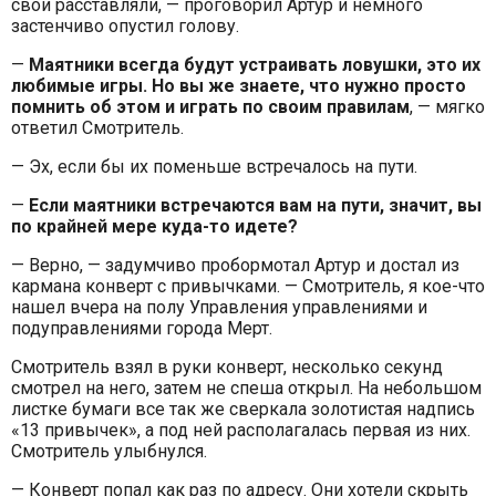
свои расставляли, — проговорил Артур и немного
застенчиво опустил голову.
—
Маятники всегда будут устраивать ловушки, это их
любимые игры. Но вы же знаете, что нужно просто
помнить об этом и играть по своим правилам
, — мягко
ответил Смотритель.
— Эх, если бы их поменьше встречалось на пути.
—
Если маятники встречаются вам на пути, значит, вы
по крайней мере куда-то идете?
— Верно, — задумчиво пробормотал Артур и достал из
кармана конверт с привычками. — Смотритель, я кое-что
нашел вчера на полу Управления управлениями и
подуправлениями города Мерт.
Смотритель взял в руки конверт, несколько секунд
смотрел на него, затем не спеша открыл. На небольшом
листке бумаги все так же сверкала золотистая надпись
«13 привычек», а под ней располагалась первая из них.
Смотритель улыбнулся.
— Конверт попал как раз по адресу. Они хотели скрыть