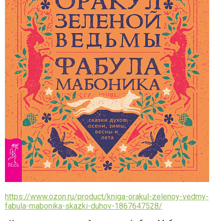
https://www.ozon.ru/product/kniga-orakul-zelenoy-vedmy-
fabula-mabonika-skazki-duhov-1867647528/