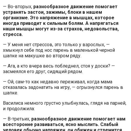
— Во-вторых,
разнообразное движение помогает
устранять застои, зажимы, блоки в нашем
организме. Это напряжение в мышцах, которое
иногда приводит к сильным болям. А напрягаться
наши мышцы могут из-за страхов, недовольства,
стресса.
— У меня нет стрессов, это только у взрослых, —
хмыкнул себе под нос парень в маленькой черной
шапке на макушке во втором ряду.
— Ага, а кто вчера весь побледнел, стоя у доски? —
засмеялся его друг, сидящий рядом.
— Ой, сам-то как недавно переживал, когда мама
отказалась задонатить на игру, — огрызнулся парень в
шапке.
Василиса немного грустно улыбнулась, глядя на парней,
и продолжила:
— В-третьих,
разнообразное движение помогает нам
всесторонне развиваться, ясно мыслить. Слабый
человек обычно напряжен, он обижен и стремится