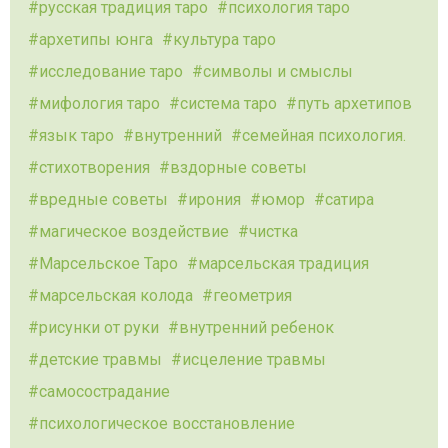
русская традиция таро
психология таро
архетипы юнга
культура таро
исследование таро
символы и смыслы
мифология таро
система таро
путь архетипов
язык таро
внутренний
семейная психология.
стихотворения
вздорные советы
вредные советы
ирония
юмор
сатира
магическое воздействие
чистка
Марсельское Таро
марсельская традиция
марсельская колода
геометрия
рисунки от руки
внутренний ребенок
детские травмы
исцеление травмы
самосострадание
психологическое восстановление