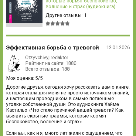
которые кормят беспокойство,
волнение и страх (аудиокнига)
Другие отзывы: 1
Средняя
оценка:
5
из
Эффективная борьба с тревогой
5
12.01.2026
Otzyvchivyj redaktor
Рейтинг на сайте: 1880
Всего отзывов: 188
Моя оценка: 5/5
Дорогие друзья, сегодня хочу рассказать вам о книге,
которая стала для меня не просто источником знаний,
а настоящим проводником в самые потаенные
уголки собственной души. Это аудиокнига Хайме
Кастильо «Что стало причиной вашей тревоги? Как
выявить скрытые травмы, которые кормят
беспокойство, волнение и страх».
Если вы, как и я, много лет жили с ощущением, что