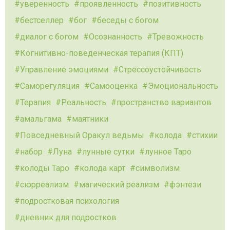
уверенность
проявленность
позитивность
бестселлер
бог
беседы с богом
диалог с богом
Осознанность
Тревожность
Когнитивно-поведенческая терапия (КПТ)
Управление эмоциями
Стрессоустойчивость
Саморегуляция
Самооценка
Эмоциональность
Терапия
Реальность
пространство вариантов
амальгама
маятники
Повседневный Оракул ведьмы
колода
стихии
набор
Луна
лунные сутки
лунное Таро
колоды Таро
колода карт
символизм
сюрреализм
магический реализм
фэнтези
подростковая психология
дневник для подростков