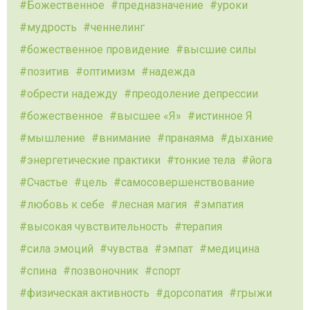
Божественное
предназначение
уроки
мудрость
ченнелинг
божественное провидение
высшие силы
позитив
оптимизм
надежда
обрести надежду
преодоление депрессии
божественное
высшее «Я»
истинное Я
мышление
внимание
пранаяма
дыхание
энергетические практики
тонкие тела
йога
Счастье
цель
самосовершенствование
любовь к себе
лесная магия
эмпатия
высокая чувствительность
терапия
сила эмоций
чувства
эмпат
медицина
спина
позвоночник
спорт
физическая активность
дорсопатия
грыжи