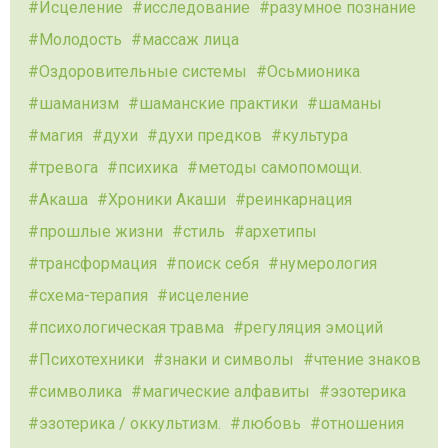
Исцеление
исследование
разумное познание
Молодость
массаж лица
Оздоровительные системы
Осьмионика
шаманизм
шаманские практики
шаманы
магия
духи
духи предков
культура
тревога
психика
методы самопомощи.
Акаша
Хроники Акаши
реинкарнация
прошлые жизни
стиль
архетипы
трансформация
поиск себя
нумерология
схема-терапия
исцеление
психологическая травма
регуляция эмоций
Психотехники
знаки и символы
чтение знаков
символика
магические алфавиты
эзотерика
эзотерика / оккультизм.
любовь
отношения