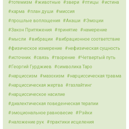
тотемизм
животные
звери
птицы
истина
карма
план души
миссия
прошлые воплощения
Акаши
Эмоции
Закон Притяжения
принятие
намерение
мысли
вибрации
вибрационное соответствие
физическое измерение
нефизическая сущность
источник
связь
творение
Четвертый путь
Георгий Гурджиев
символика Таро
нарциссизм
мазохизм
нарциссическая травма
нарциссическая жертва
газлайтинг
нарциссическое насилие
диалектическая поведенческая терапии
эмоциональное равновесие
Рэйки
наложение рук
практики исцеления