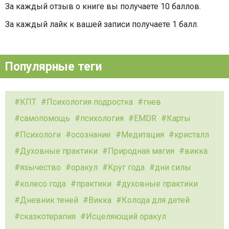
За каждый отзыв о книге вы получаете 10 баллов.
За каждый лайк к вашей записи получаете 1 балл.
Популярные теги
КПТ
Психология подростка
гнев
самопомощь
психология
EMDR
Карты
Психологи
осознание
Медитация
кристалл
Духовные практики
Природная магия
викка
язычество
оракул
Круг года
дни силы
колесо года
практики
духовные практики
Дневник теней
Викка
Колода для детей
сказкотерапия
Исцеляющий оракул