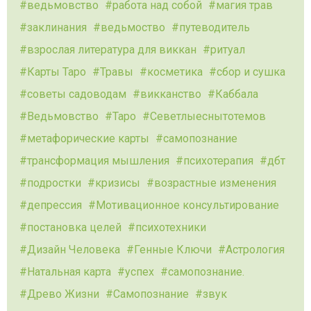
ведьмовство
работа над собой
магия трав
заклинания
ведьмоство
путеводитель
взрослая литература для виккан
ритуал
Карты Таро
Травы
косметика
сбор и сушка
советы садоводам
викканство
Каббала
Ведьмовство
Таро
Севетлыеснытотемов
метафорические карты
самопознание
трансформация мышления
психотерапия
дбт
подростки
кризисы
возрастные изменения
депрессия
Мотивационное консультирование
постановка целей
психотехники
Дизайн Человека
Генные Ключи
Астрология
Натальная карта
успех
самопознание.
Древо Жизни
Самопознание
звук