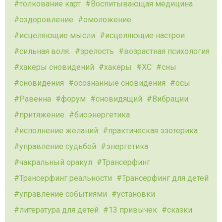
толкование карт
Воспитывающая медицина
оздоровление
омоложение
исцеляющие мысли
исцеляющие настрои
сильная воля.
зрелость
возрастная психология
хакеры сновидений
хакеры
ХС
сны
сновидения
осознанные сновидения
осы
Равенна
форум
сновидящий
Вибрации
притяжение
биоэнергетика
исполнение желаний
практическая эзотерика
управление судьбой
энергетика
чакральный оракул
Трансерфинг
Трансерфинг реальности
Трансерфинг для детей
управление событиями
установки
литература для детей
13 привычек
сказки