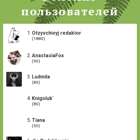
пользователей
Otzyvchivyj redaktor
(1880)
AnastasiaFox
(90)
Ludmila
(80)
Knigolub`
(80)
Tiana
(50)