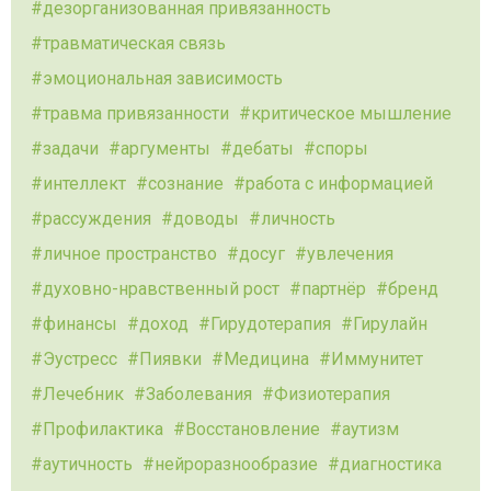
дезорганизованная привязанность
травматическая связь
эмоциональная зависимость
травма привязанности
критическое мышление
задачи
аргументы
дебаты
споры
интеллект
сознание
работа с информацией
рассуждения
доводы
личность
личное пространство
досуг
увлечения
духовно-нравственный рост
партнёр
бренд
финансы
доход
Гирудотерапия
Гирулайн
Эустресс
Пиявки
Медицина
Иммунитет
Лечебник
Заболевания
Физиотерапия
Профилактика
Восстановление
аутизм
аутичность
нейроразнообразие
диагностика