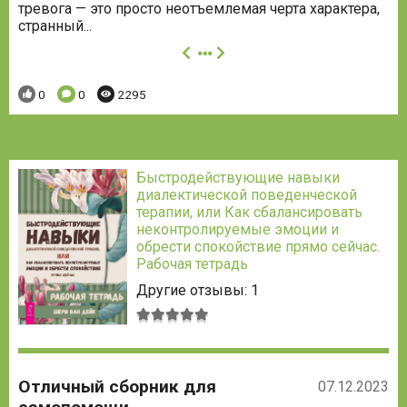
тревога — это просто неотъемлемая черта характера,
странный...
далее
Понравилось:
Комментариев:
Просмотров:
0
0
2295
Быстродействующие навыки
диалектической поведенческой
терапии, или Как сбалансировать
неконтролируемые эмоции и
обрести спокойствие прямо сейчас.
Рабочая тетрадь
Другие отзывы: 1
Средняя
оценка:
5
из
Отличный сборник для
5
07.12.2023