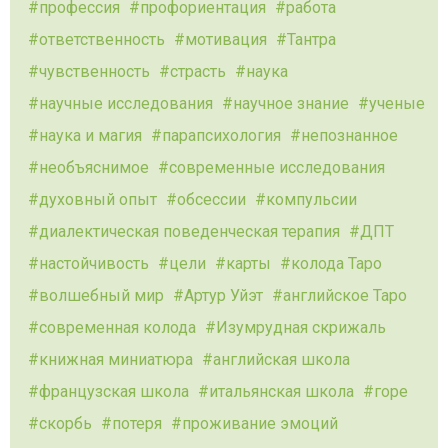
профессия
профориентация
работа
ответственность
мотивация
Тантра
чувственность
страсть
наука
научные исследования
научное знание
ученые
наука и магия
парапсихология
непознанное
необъяснимое
современные исследования
духовный опыт
обсессии
компульсии
диалектическая поведенческая терапия
ДПТ
настойчивость
цели
карты
колода Таро
волшебный мир
Артур Уйэт
английское Таро
современная колода
Изумрудная скрижаль
книжная миниатюра
английская школа
французская школа
итальянская школа
горе
скорбь
потеря
проживание эмоций