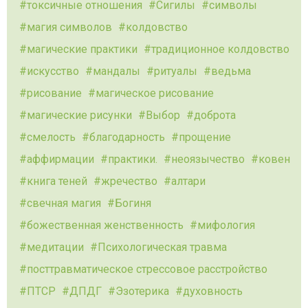
токсичные отношения
Сигилы
символы
магия символов
колдовство
магические практики
традиционное колдовство
искусство
мандалы
ритуалы
ведьма
рисование
магическое рисование
магические рисунки
Выбор
доброта
смелость
благодарность
прощение
аффирмации
практики.
неоязычество
ковен
книга теней
жречество
алтари
свечная магия
Богиня
божественная женственность
мифология
медитации
Психологическая травма
посттравматическое стрессовое расстройство
ПТСР
ДПДГ
Эзотерика
духовность