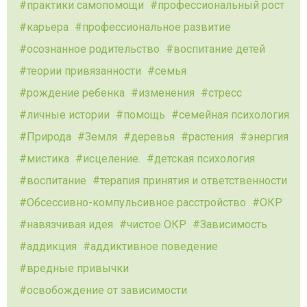
практики самопомощи
профессиональный рост
карьера
профессиональное развитие
осознанное родительство
воспитание детей
теории привязанности
семья
рождение ребенка
изменения
стресс
личные истории
помощь
семейная психология
Природа
Земля
деревья
растения
энергия
мистика
исцеление.
детская психология
воспитание
терапия принятия и ответственности
Обсессивно-компульсивное расстройство
ОКР
навязчивая идея
чистое ОКР
Зависимость
аддикция
аддиктивное поведение
вредные привычки
освобождение от зависимости