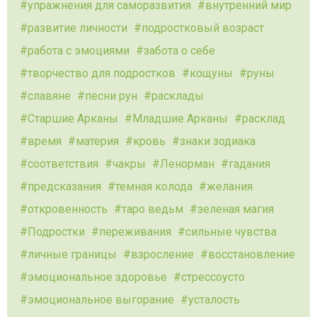
упражнения для саморазвития
внутренний мир
развитие личности
подростковый возраст
работа с эмоциями
забота о себе
творчество для подростков
кощуны
руны
славяне
песни рун
расклады
Старшие Арканы
Младшие Арканы
расклад
время
материя
кровь
знаки зодиака
соответствия
чакры
Ленорман
гадания
предсказания
темная колода
желания
откровенность
таро ведьм
зеленая магия
Подростки
переживания
сильные чувства
личные границы
взросление
восстановление
эмоциональное здоровье
стрессоусто
эмоциональное выгорание
усталость