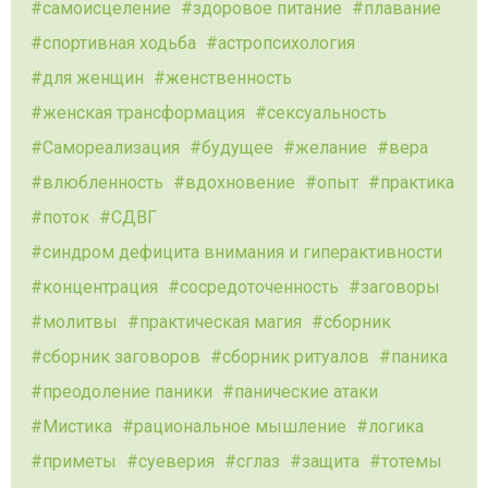
самоисцеление
здоровое питание
плавание
спортивная ходьба
астропсихология
для женщин
женственность
женская трансформация
сексуальность
Самореализация
будущее
желание
вера
влюбленность
вдохновение
опыт
практика
поток
СДВГ
синдром дефицита внимания и гиперактивности
концентрация
сосредоточенность
заговоры
молитвы
практическая магия
сборник
сборник заговоров
сборник ритуалов
паника
преодоление паники
панические атаки
Мистика
рациональное мышление
логика
приметы
суеверия
сглаз
защита
тотемы