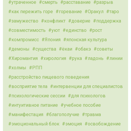
утраченное
смерть
расставание
разрыв
как пережить горе
горевание
Оракул
таро
замужество
конфликт
доверие
поддержка
совместимость
уют
единство
рост
компромисс
Япония
японская культура
демоны
существа
ёкаи
обакэ
советы
Хиромантия
хирология
рука
ладонь
линии
холмы
РПП
расстройство пищевого поведения
восприятие тела
интервенции для специалистов
психологические сессии
для психологов
интуитивное питание
учебное пособие
манифестация
благополучие
травма
эмоциональный блок
эмоция
освобождение