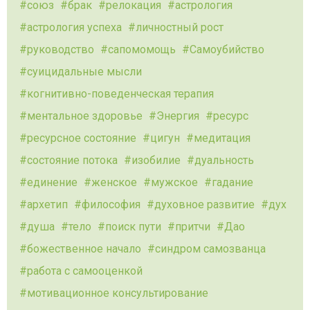
союз
брак
релокация
астрология
астрология успеха
личностный рост
руководство
сапомомощь
Самоубийство
суицидальные мысли
когнитивно-поведенческая терапия
ментальное здоровье
Энергия
ресурс
ресурсное состояние
цигун
медитация
состояние потока
изобилие
дуальность
единение
женское
мужское
гадание
архетип
философия
духовное развитие
дух
душа
тело
поиск пути
притчи
Дао
божественное начало
синдром самозванца
работа с самооценкой
мотивационное консультирование