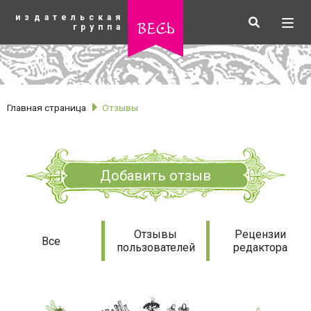
К
издательская
основному
Искать
Разв
весь
группа
содержанию
мен
Главная страница
Отзывы
Добавить отзыв
Отзывы
Отзывы
Рецензии
Все
пользователей
редактора
рубрики