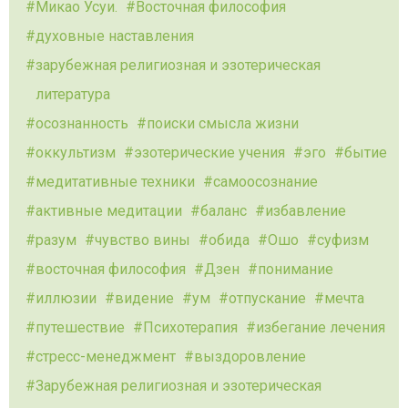
Микао Усуи.
Восточная философия
духовные наставления
зарубежная религиозная и эзотерическая
литература
осознанность
поиски смысла жизни
оккультизм
эзотерические учения
эго
бытие
медитативные техники
самоосознание
активные медитации
баланс
избавление
разум
чувство вины
обида
Ошо
суфизм
восточная философия
Дзен
понимание
иллюзии
видение
ум
отпускание
мечта
путешествие
Психотерапия
избегание лечения
стресс-менеджмент
выздоровление
Зарубежная религиозная и эзотерическая