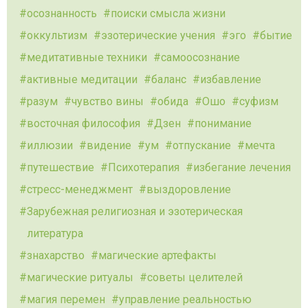
осознанность
поиски смысла жизни
оккультизм
эзотерические учения
эго
бытие
медитативные техники
самоосознание
активные медитации
баланс
избавление
разум
чувство вины
обида
Ошо
суфизм
восточная философия
Дзен
понимание
иллюзии
видение
ум
отпускание
мечта
путешествие
Психотерапия
избегание лечения
стресс-менеджмент
выздоровление
Зарубежная религиозная и эзотерическая
литература
знахарство
магические артефакты
магические ритуалы
советы целителей
магия перемен
управление реальностью