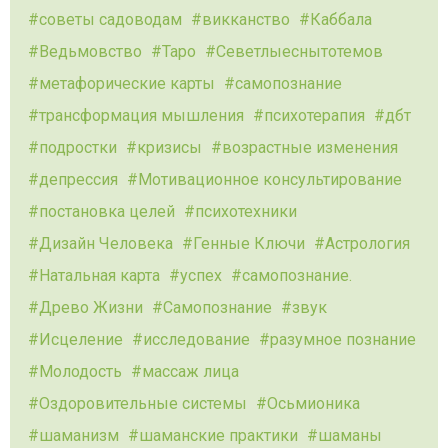
советы садоводам
викканство
Каббала
Ведьмовство
Таро
Севетлыеснытотемов
метафорические карты
самопознание
трансформация мышления
психотерапия
дбт
подростки
кризисы
возрастные изменения
депрессия
Мотивационное консультирование
постановка целей
психотехники
Дизайн Человека
Генные Ключи
Астрология
Натальная карта
успех
самопознание.
Древо Жизни
Самопознание
звук
Исцеление
исследование
разумное познание
Молодость
массаж лица
Оздоровительные системы
Осьмионика
шаманизм
шаманские практики
шаманы