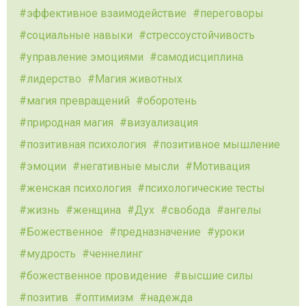
эффективное взаимодействие
переговоры
социальные навыки
стрессоустойчивость
управление эмоциями
самодисциплина
лидерство
Магия животных
магия превращений
оборотень
природная магия
визуализация
позитивная психология
позитивное мышление
эмоции
негативные мысли
Мотивация
женская психология
психологические тесты
жизнь
женщина
Дух
свобода
ангелы
Божественное
предназначение
уроки
мудрость
ченнелинг
божественное провидение
высшие силы
позитив
оптимизм
надежда