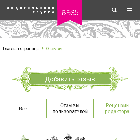
К
издательская
основному
Искать
Разв
весь
группа
содержанию
мен
Главная страница
Отзывы
Добавить отзыв
Отзывы
Отзывы
Рецензии
Все
пользователей
редактора
рубрики