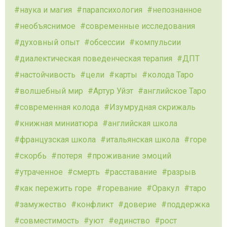
наука и магия
парапсихология
непознанное
необъяснимое
современные исследования
духовный опыт
обсессии
компульсии
диалектическая поведенческая терапия
ДПТ
настойчивость
цели
карты
колода Таро
волшебный мир
Артур Уйэт
английское Таро
современная колода
Изумрудная скрижаль
книжная миниатюра
английская школа
французская школа
итальянская школа
горе
скорбь
потеря
проживание эмоций
утраченное
смерть
расставание
разрыв
как пережить горе
горевание
Оракул
таро
замужество
конфликт
доверие
поддержка
совместимость
уют
единство
рост