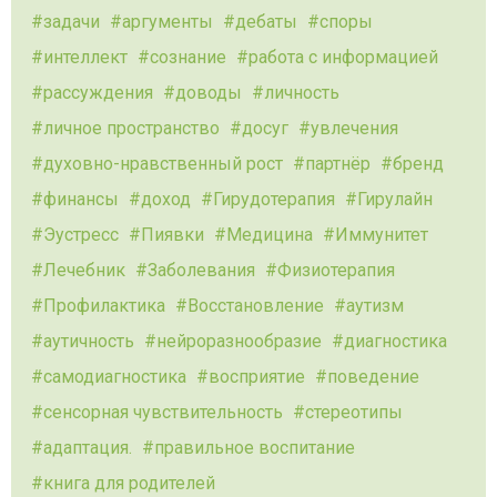
задачи
аргументы
дебаты
споры
интеллект
сознание
работа с информацией
рассуждения
доводы
личность
личное пространство
досуг
увлечения
духовно-нравственный рост
партнёр
бренд
финансы
доход
Гирудотерапия
Гирулайн
Эустресс
Пиявки
Медицина
Иммунитет
Лечебник
Заболевания
Физиотерапия
Профилактика
Восстановление
аутизм
аутичность
нейроразнообразие
диагностика
самодиагностика
восприятие
поведение
сенсорная чувствительность
стереотипы
адаптация.
правильное воспитание
книга для родителей