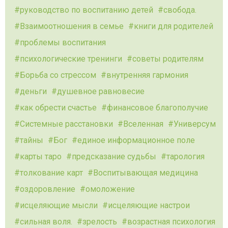
руководство по воспитанию детей
свобода.
Взаимоотношения в семье
книги для родителей
проблемы воспитания
психологические тренинги
советы родителям
Борьба со стрессом
внутренняя гармония
деньги
душевное равновесие
как обрести счастье
финансовое благополучие
Системные расстановки
Вселенная
Универсум
тайны
Бог
единое информационное поле
карты таро
предсказание судьбы
тарология
толкование карт
Воспитывающая медицина
оздоровление
омоложение
исцеляющие мысли
исцеляющие настрои
сильная воля.
зрелость
возрастная психология