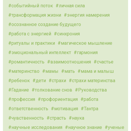
событийный поток
личная сила
трансформация жизни
энергия намерения
осознанное создание будущего
работа с энергией
синхрония
ритуалы и практики
магическое мышление
эмоциональный интеллект
гармония
романтичность
взаимоотношения
счастье
материнство
мамы
мать
мама и малыш
ребенок
дети
страхи
страхи материнства
Гадание
толкование снов
Руководства
профессия
профориентация
работа
ответственность
мотивация
Тантра
чувственность
страсть
наука
научные исследования
научное знание
ученые