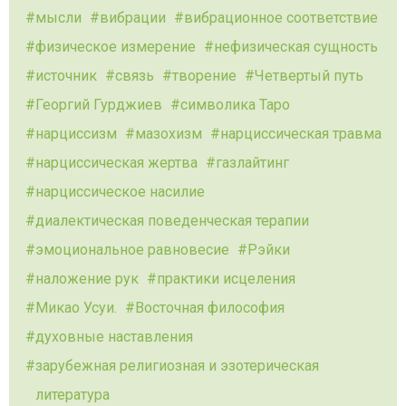
мысли
вибрации
вибрационное соответствие
физическое измерение
нефизическая сущность
источник
связь
творение
Четвертый путь
Георгий Гурджиев
символика Таро
нарциссизм
мазохизм
нарциссическая травма
нарциссическая жертва
газлайтинг
нарциссическое насилие
диалектическая поведенческая терапии
эмоциональное равновесие
Рэйки
наложение рук
практики исцеления
Микао Усуи.
Восточная философия
духовные наставления
зарубежная религиозная и эзотерическая
литература