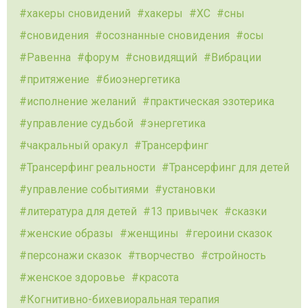
хакеры сновидений
хакеры
ХС
сны
сновидения
осознанные сновидения
осы
Равенна
форум
сновидящий
Вибрации
притяжение
биоэнергетика
исполнение желаний
практическая эзотерика
управление судьбой
энергетика
чакральный оракул
Трансерфинг
Трансерфинг реальности
Трансерфинг для детей
управление событиями
установки
литература для детей
13 привычек
сказки
женские образы
женщины
героини сказок
персонажи сказок
творчество
стройность
женское здоровье
красота
Когнитивно-бихевиоральная терапия