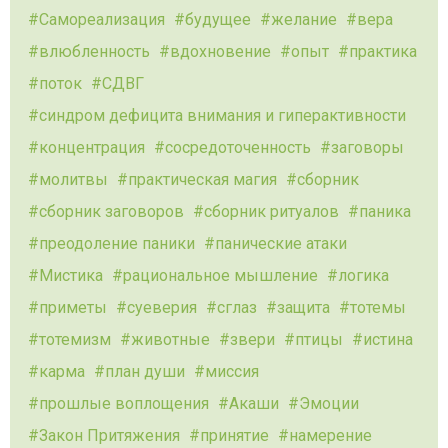
Самореализация
будущее
желание
вера
влюбленность
вдохновение
опыт
практика
поток
СДВГ
синдром дефицита внимания и гиперактивности
концентрация
сосредоточенность
заговоры
молитвы
практическая магия
сборник
сборник заговоров
сборник ритуалов
паника
преодоление паники
панические атаки
Мистика
рациональное мышление
логика
приметы
суеверия
сглаз
защита
тотемы
тотемизм
животные
звери
птицы
истина
карма
план души
миссия
прошлые воплощения
Акаши
Эмоции
Закон Притяжения
принятие
намерение