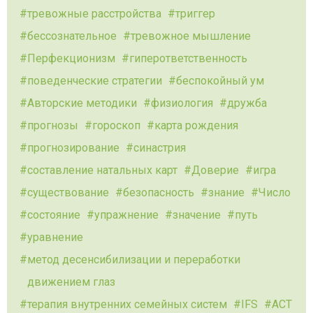
тревожные расстройства
триггер
бессознательное
тревожное мышление
Перфекционизм
гиперответственность
поведенческие стратегии
беспокойный ум
Авторские методики
физиология
дружба
прогнозы
гороскоп
карта рождения
прогнозирование
синастрия
составление натальных карт
Доверие
игра
существование
безопасность
знание
Число
состояние
упражнение
значение
путь
уравнение
метод десенсибилизации и переработки
движением глаз
терапия внутренних семейных систем
IFS
ACT