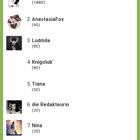
(1880)
AnastasiaFox
(90)
Ludmila
(80)
Knigolub`
(80)
Tiana
(50)
die Redakteurin
(20)
Nina
(20)