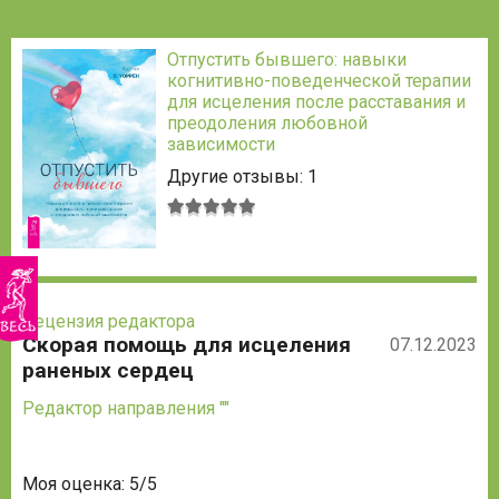
Отпустить бывшего: навыки
когнитивно-поведенческой терапии
для исцеления после расставания и
преодоления любовной
зависимости
Другие отзывы: 1
Средняя
оценка:
5
из
5
Рецензия редактора
Скорая помощь для исцеления
07.12.2023
раненых сердец
Редактор направления ""
Моя оценка: 5/5