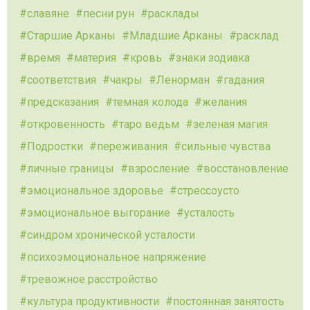
славяне
песни рун
расклады
Старшие Арканы
Младшие Арканы
расклад
время
материя
кровь
знаки зодиака
соответствия
чакры
Ленорман
гадания
предсказания
темная колода
желания
откровенность
таро ведьм
зеленая магия
Подростки
переживания
сильные чувства
личные границы
взросление
восстановление
эмоциональное здоровье
стрессоусто
эмоциональное выгорание
усталость
синдром хронической усталости
психоэмоциональное напряжение
тревожное расстройство
культура продуктивности
постоянная занятость