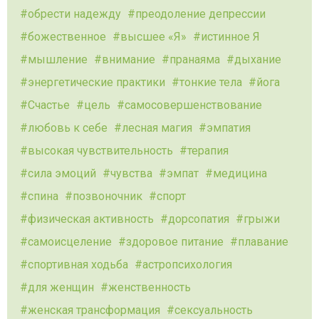
обрести надежду
преодоление депрессии
божественное
высшее «Я»
истинное Я
мышление
внимание
пранаяма
дыхание
энергетические практики
тонкие тела
йога
Счастье
цель
самосовершенствование
любовь к себе
лесная магия
эмпатия
высокая чувствительность
терапия
сила эмоций
чувства
эмпат
медицина
спина
позвоночник
спорт
физическая активность
дорсопатия
грыжи
самоисцеление
здоровое питание
плавание
спортивная ходьба
астропсихология
для женщин
женственность
женская трансформация
сексуальность