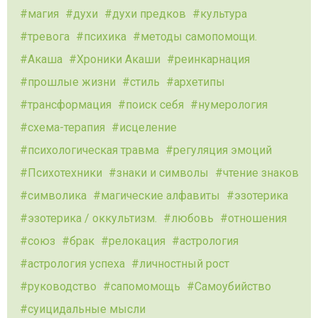
магия
духи
духи предков
культура
тревога
психика
методы самопомощи.
Акаша
Хроники Акаши
реинкарнация
прошлые жизни
стиль
архетипы
трансформация
поиск себя
нумерология
схема-терапия
исцеление
психологическая травма
регуляция эмоций
Психотехники
знаки и символы
чтение знаков
символика
магические алфавиты
эзотерика
эзотерика / оккультизм.
любовь
отношения
союз
брак
релокация
астрология
астрология успеха
личностный рост
руководство
сапомомощь
Самоубийство
суицидальные мысли