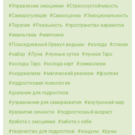
Управление эмоциями
Стрессоустойчивость
Саморегуляция
Самооценка
Эмоциональность
Терапия
Реальность
пространство вариантов
амальгама
маятники
Повседневный Оракул ведьмы
колода
стихии
набор
Луна
лунные сутки
лунное Таро
колоды Таро
колода карт
символизм
сюрреализм
магический реализм
фэнтези
подростковая психология
дневник для подростков
упражнения для саморазвития
внутренний мир
развитие личности
подростковый возраст
работа с эмоциями
забота о себе
творчество для подростков
кощуны
руны