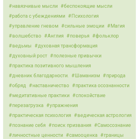
навязчивые мысли
беспокоящие мысли
работа с убеждениями
Психология
управление гневом
сильные эмоции
Магия
волшебство
Англия
поверья
фольклор
ведьмы
духовная трансформация
духовный рост
полезные привычки
практика позитивного мышления
дневник благодарности.
Шаманизм
природа
обряд
наставничество
практика осознанности
медитативные практики
спокойствие
перезагрузка
упражнения
практическая психология
ведическая астрология
познание себя
поиск призвания
Самосознание
личностные ценности
самооценка
границы