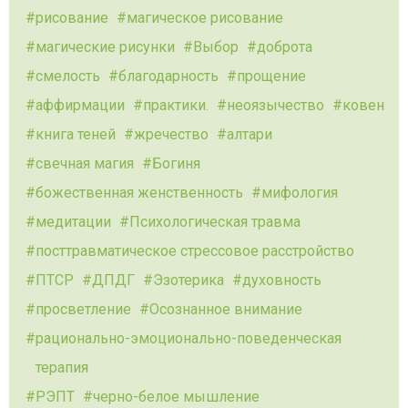
рисование
магическое рисование
магические рисунки
Выбор
доброта
смелость
благодарность
прощение
аффирмации
практики.
неоязычество
ковен
книга теней
жречество
алтари
свечная магия
Богиня
божественная женственность
мифология
медитации
Психологическая травма
посттравматическое стрессовое расстройство
ПТСР
ДПДГ
Эзотерика
духовность
просветление
Осознанное внимание
рационально-эмоционально-поведенческая
терапия
РЭПТ
черно-белое мышление