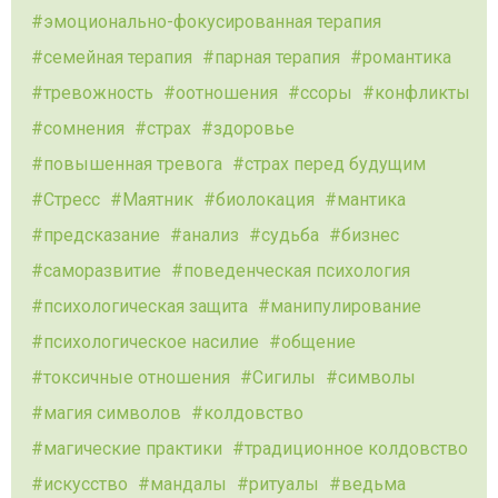
эмоционально-фокусированная терапия
семейная терапия
парная терапия
романтика
тревожность
оотношения
ссоры
конфликты
сомнения
страх
здоровье
повышенная тревога
страх перед будущим
Стресс
Маятник
биолокация
мантика
предсказание
анализ
судьба
бизнес
саморазвитие
поведенческая психология
психологическая защита
манипулирование
психологическое насилие
общение
токсичные отношения
Сигилы
символы
магия символов
колдовство
магические практики
традиционное колдовство
искусство
мандалы
ритуалы
ведьма