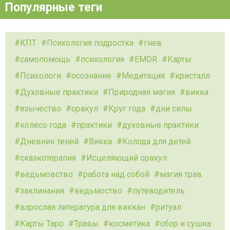
Популярные теги
КПТ
Психология подростка
гнев
самопомощь
психология
EMDR
Карты
Психологи
осознание
Медитация
кристалл
Духовные практики
Природная магия
викка
язычество
оракул
Круг года
дни силы
колесо года
практики
духовные практики
Дневник теней
Викка
Колода для детей
сказкотерапия
Исцеляющий оракул
ведьмовство
работа над собой
магия трав
заклинания
ведьмоство
путеводитель
взрослая литература для виккан
ритуал
Карты Таро
Травы
косметика
сбор и сушка