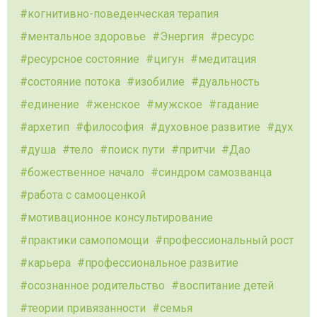
когнитивно-поведенческая терапия
ментальное здоровье
Энергия
ресурс
ресурсное состояние
цигун
медитация
состояние потока
изобилие
дуальность
единение
женское
мужское
гадание
архетип
философия
духовное развитие
дух
душа
тело
поиск пути
притчи
Дао
божественное начало
синдром самозванца
работа с самооценкой
мотивационное консультирование
практики самопомощи
профессиональный рост
карьера
профессиональное развитие
осознанное родительство
воспитание детей
теории привязанности
семья