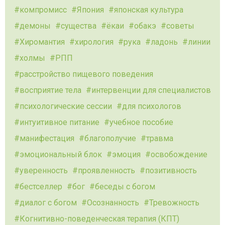
компромисс
Япония
японская культура
демоны
существа
ёкаи
обакэ
советы
Хиромантия
хирология
рука
ладонь
линии
холмы
РПП
расстройство пищевого поведения
восприятие тела
интервенции для специалистов
психологические сессии
для психологов
интуитивное питание
учебное пособие
манифестация
благополучие
травма
эмоциональный блок
эмоция
освобождение
уверенность
проявленность
позитивность
бестселлер
бог
беседы с богом
диалог с богом
Осознанность
Тревожность
Когнитивно-поведенческая терапия (КПТ)