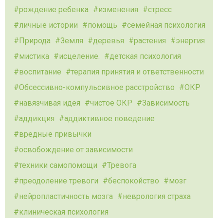
рождение ребенка
изменения
стресс
личные истории
помощь
семейная психология
Природа
Земля
деревья
растения
энергия
мистика
исцеление.
детская психология
воспитание
терапия принятия и ответственности
Обсессивно-компульсивное расстройство
ОКР
навязчивая идея
чистое ОКР
Зависимость
аддикция
аддиктивное поведение
вредные привычки
освобождение от зависимости
техники самопомощи
Тревога
преодоление тревоги
беспокойство
мозг
нейропластичность мозга
неврология страха
клиническая психология