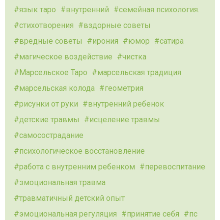
язык таро
внутренний
семейная психология.
стихотворения
вздорные советы
вредные советы
ирония
юмор
сатира
магическое воздействие
чистка
Марсельское Таро
марсельская традиция
марсельская колода
геометрия
рисунки от руки
внутренний ребенок
детские травмы
исцеление травмы
самосострадание
психологическое восстановление
работа с внутренним ребенком
перевоспитание
эмоциональная травма
травматичный детский опыт
эмоциональная регуляция
принятие себя
пс