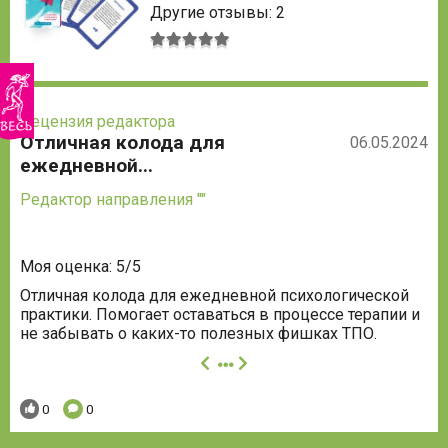
Другие отзывы: 2
Средняя
оценка:
5
из
5
Рецензия редактора
Отличная колода для
06.05.2024
ежедневной...
Редактор направления ""
Моя оценка: 5/5
Отличная колода для ежедневной психологической
практики. Помогает оставаться в процессе терапии и
не забывать о каких-то полезных фишках ТПО.
далее
Понравилось:
Комментариев:
0
0