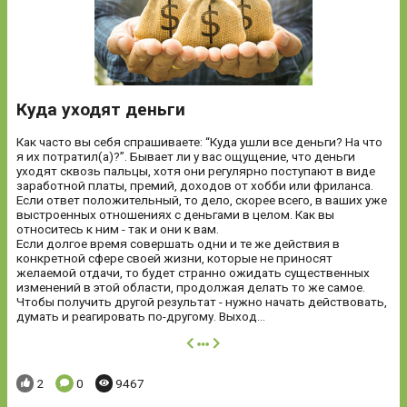
Куда уходят деньги
Как часто вы себя спрашиваете: “Куда ушли все деньги? На что
я их потратил(а)?”. Бывает ли у вас ощущение, что деньги
уходят сквозь пальцы, хотя они регулярно поступают в виде
заработной платы, премий, доходов от хобби или фриланса.
Если ответ положительный, то дело, скорее всего, в ваших уже
выстроенных отношениях с деньгами в целом. Как вы
относитесь к ним - так и они к вам.
Если долгое время совершать одни и те же действия в
конкретной сфере своей жизни, которые не приносят
желаемой отдачи, то будет странно ожидать существенных
изменений в этой области, продолжая делать то же самое.
Чтобы получить другой результат - нужно начать действовать,
думать и реагировать по-другому. Выход...
далее
Понравилось:
Комментариев:
Просмотров:
2
0
9467