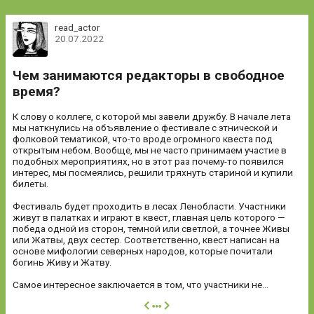
read_actor
20.07.2022
Чем занимаются редакторы в свободное
время?
К слову о коллеге, с которой мы завели дружбу. В начале лета
мы наткнулись на объявление о фестивале с этнической и
фолковой тематикой, что-то вроде огромного квеста под
открытым небом. Вообще, мы не часто принимаем участие в
подобных мероприятиях, но в этот раз почему-то появился
интерес, мы посмеялись, решили тряхнуть стариной и купили
билеты.
Фестиваль будет проходить в лесах Ленобласти. Участники
живут в палатках и играют в квест, главная цель которого —
победа одной из сторон, темной или светлой, а точнее Живы
или Жатвы, двух сестер. Соответственно, квест написан на
основе мифологии северных народов, которые почитали
богинь Живу и Жатву.
Самое интересное заключается в том, что участники не...
далее