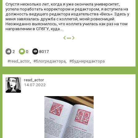
Спустя несколько лет, когда я уже окончила университет,
успела поработать корректором и редактором, я вступила на
должность ведущего редактора издательства «Весь». Здесь у
меня завязалась дружба с коллегой, моей ровесницей.
Неожиданно выяснилось, что коллега училась как раз на том
направлении в СПбГУ, куда...
далее
Понравилось:
Комментариев:
Просмотров:
2
0
8017
read_actor
,
блогредактора
,
будниредактора
read_actor
14.07.2022