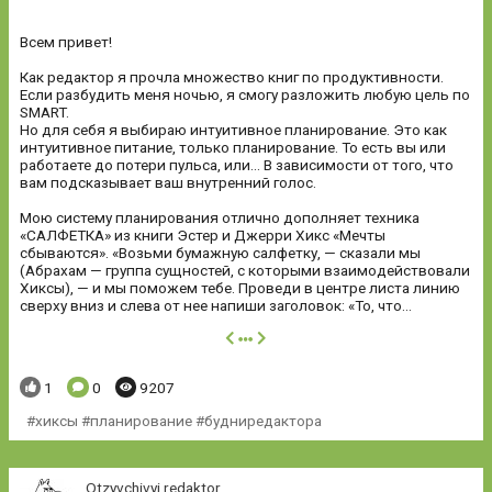
Всем привет!
Как редактор я прочла множество книг по продуктивности.
Если разбудить меня ночью, я смогу разложить любую цель по
SMART.
Но для себя я выбираю интуитивное планирование. Это как
интуитивное питание, только планирование. То есть вы или
работаете до потери пульса, или... В зависимости от того, что
вам подсказывает ваш внутренний голос.
Мою систему планирования отлично дополняет техника
«САЛФЕТКА» из книги Эстер и Джерри Хикс «Мечты
сбываются». «Возьми бумажную салфетку, — сказали мы
(Абрахам — группа сущностей, с которыми взаимодействовали
Хиксы), — и мы поможем тебе. Проведи в центре листа линию
сверху вниз и слева от нее напиши заголовок: «То, что...
далее
Понравилось:
Комментариев:
Просмотров:
1
0
9207
хиксы #планирование #будниредактора
Otzyvchivyj redaktor