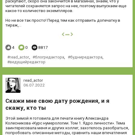
раскупают, скоро она закончится в магазинах, знаем, что у
читателей сохраняется запрос на нее, поэтому выпускаем еще
какое-то количество экземпляров.
Но не все так просто! Перед тем как отправить допечатку в
тираж,...
далее
Понравилось:
Комментариев:
Просмотров:
4
0
8817
read_actor
,
блогредактора
,
будниредактора
,
ведущийредактор
read_actor
06.07.2022
Скажи мне свою дату рождения, и я
скажу, кто ты
Этой зимой я готовила для печати книгу Александра
Колесникова «Курс нумерологии. Том 1. Ядро личности». Тема
заинтересовала меня и других коллег, захотелось разобраться,
попробовать описанные методы, сравнить наши впечатления