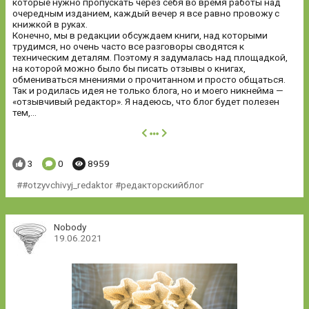
которые нужно пропускать через себя во время работы над
очередным изданием, каждый вечер я все равно провожу с
книжкой в руках.
Конечно, мы в редакции обсуждаем книги, над которыми
трудимся, но очень часто все разговоры сводятся к
техническим деталям. Поэтому я задумалась над площадкой,
на которой можно было бы писать отзывы о книгах,
обмениваться мнениями о прочитанном и просто общаться.
Так и родилась идея не только блога, но и моего никнейма —
«отзывчивый редактор». Я надеюсь, что блог будет полезен
тем,...
далее
Понравилось:
Комментариев:
Просмотров:
3
0
8959
#otzyvchivyj_redaktor #редакторскийблог
Nobody
19.06.2021