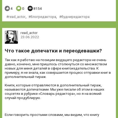
Понравилось:
Комментариев:
Просмотров:
4
0
8154
read_actor
,
блогредактора
,
будниредактора
read_actor
23.06.2022
Что такое допечатки и переодевашки?
Так как я работаю на позиции ведущего редактора не очень
давно, конечно, мне пришлось столкнуться со множеством
новых для меня деталей в сфере книгоиздательства. К
примеру, я не знала, как совершается процесс отправки книг в
дополнительный тираж.
Книги, которые отправляются в дополнительный тираж,
называются допечатками. Мы уже писали об этом в наших
соцсетях в рубрике «Словарь редактора», но я на всякий
случай продублирую.
Если говорить простыми словами, мы видим, что книгу