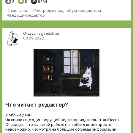
Понравилось:
Комментариев:
Просмотров:
2
0
8264
read_actor
,
блогредактора
,
будниредактора
,
ведущийредактор
Otzyvchivyj redaktor
08.09.2022
Что читает редактор?
Добрый день!
На связи еще один ведущий редактор издательства «Весь».
Очевидно, что на такой работе не любить книги просто
невозможно. Несмотря на большие объемы информации,