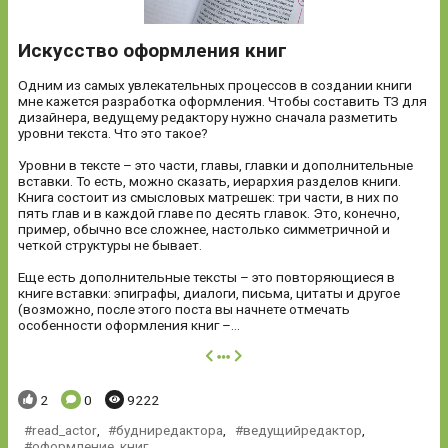
Искусство оформления книг
Одним из самых увлекательных процессов в создании книги
мне кажется разработка оформления. Чтобы составить ТЗ для
дизайнера, ведущему редактору нужно сначала разметить
уровни текста. Что это такое?
Уровни в тексте – это части, главы, главки и дополнительные
вставки. То есть, можно сказать, иерархия разделов книги.
Книга состоит из смысловых матрешек: три части, в них по
пять глав и в каждой главе по десять главок. Это, конечно,
пример, обычно все сложнее, настолько симметричной и
четкой структуры не бывает.
Еще есть дополнительные тексты – это повторяющиеся в
книге вставки: эпиграфы, диалоги, письма, цитаты и другое
(возможно, после этого поста вы начнете отмечать
особенности оформления книг –...
далее
Понравилось:
Комментариев:
Просмотров:
2
0
9222
read_actor
,
будниредактора
,
ведущийредактор
,
оформление_книг