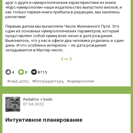
друг о друге и нумерологические характеристики из книги.
«Курс нумерологии» наше издательство выпустило весной, и
как только первая книга прибыла в редакцию, мы занялись
расчетами.
Первым делом мы вычисляли Числа Жизненного Пути. Это
один из основных нумерологических параметров, который
представляет собой сумму всех чисел в дате рождения.
Выяснилось, что у нас в офисе два человека родились в один
день. И что особенно интересно – их дата рождения
складывается в Мастер-число...
далее
Понравилось:
Комментариев:
Просмотров:
4
0
8715
read_actor
,
блогредактора
,
нумерология
Redaktor v bede
07.04.2022
Интуитивное планирование