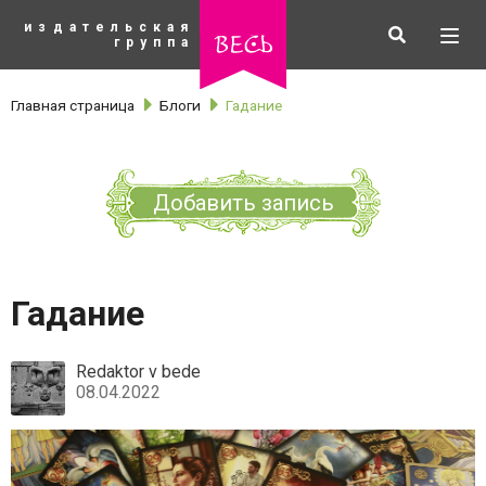
К
издательская
основному
Искать
Разв
весь
группа
содержанию
мен
Главная страница
Блоги
Гадание
Добавить запись
Гадание
Redaktor v bede
08.04.2022
рубрики