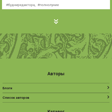
будниредактора
,
полнолуние
Авторы
Блоги
Список авторов
Каталог