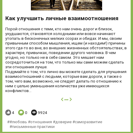
Как улучшить личные взаимоотношения
Порой отношения с теми, кто нам очень дорог и близок,
ухудшаются, становятся холодными или вовсе начинают
утопать в бесконечных мелких ссорах и обидах. И мы, своим
привычным способом мышления, ищем (и находим!) причины
этого где-то во вне, во внешних жизненных обстоятельствах, в
характере, привычках, поведении другого человека. В чем
угодно, но только не в себе самом. Это мешает нам
сосредоточиться на том, что только мы сами можем сделать
эти отношения лучше.
Подумайте о том, что лично вы можете сделать для улучшения
взаимоотношений с людьми, которые вам дороги, а также о
том, чего вам, возможно, не следует делать по отношению к
ним с целью уменьшения количества уже имеющихся
конфликтов...
далее
Понравилось:
Комментариев:
Просмотров:
4
0
9924
#любовь #отношения #доверие #саморазвитие
#письменные практики