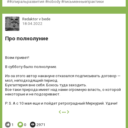
#спиральразвития #nobody #письменныепрактики
Redaktor v bede
18.04.2022
Про полнолуние
Всем привет!
В субботу было полнолуние.
Из-за этого автор накануне отказался подписывать договор —
мол, неподходящий период.
Бухгалтерия вне себя. Боюсь туда заходить.
Все-таки природа имеет над нами огромную власть, о которой
некоторые и не подозревают.
P. S. А с 10 мая еще и пойдет ретроградный Меркурий. Удачи!
далее
Понравилось:
Комментариев:
Просмотров:
1
0
2971