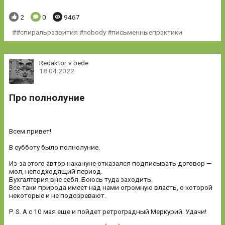
Понравилось:
Комментариев:
Просмотров:
2
0
9467
#спиральразвития #nobody #письменныепрактики
Redaktor v bede
18.04.2022
Про полнолуние
Всем привет!
В субботу было полнолуние.
Из-за этого автор накануне отказался подписывать договор —
мол, неподходящий период.
Бухгалтерия вне себя. Боюсь туда заходить.
Все-таки природа имеет над нами огромную власть, о которой
некоторые и не подозревают.
P. S. А с 10 мая еще и пойдет ретроградный Меркурий. Удачи!