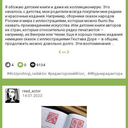
Я обожаю детские книги и даже их коллекционирую. Это
началось с детства, мои родители всегда покупали мне редкие
и красочные издания. Например, сборники сказок народов
России и мира с иллюстрациями, которые можно было бы
назвать произведением искусства. Или детские книги авторов
из стран, которые относительно редко печатаются —
например, из Венгрии или Чехии. Еще я хорошо помню издания
немецких сказок с иллюстрациями Гюстава Доре — в общем,
продолжать можно довольно долго. Эти воспоминания ...
далее
Понравилось:
Комментариев:
Просмотров:
4
0
9134
#otzyvchivyj_redaktor #редакторскийблог
,
#будниредактора
read_actor
14.07.2022