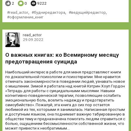
Понравилось:
Комментариев:
Просмотров:
2
0
9222
read_actor
,
будниредактора
,
ведущийредактор
,
оформление_книг
read_actor
29.09.2022
О важных книгах: ко Всемирному месяцу
предотвращения суицида
Наибольший интерес в работе для меня представляют книги
по доказательной психологии и психотерапии. Мне нравится
отмечать закономерности в поведении людей, узнавать новое
о мышлении. Зимой я работала над книгой Кэтрин Хоуп Гордон
«Тетрадь для работы с суицидальными мыслями. Навыки
когнитивно-поведенческой терапии, позволяющие ослабить
эмоциональную боль, вселить надежду и предотвратить
самоубийство». Пожалуй, эта книга до сих пор остается
любимой из тех, которыми я занималась. Написанная простым
и доступным языком, она поднимает важную табуированную в
обществе тему и предназначена помогать людям справиться с
болью, ощущением бессмысленности собственной жизни, что
может привести к необратимым...