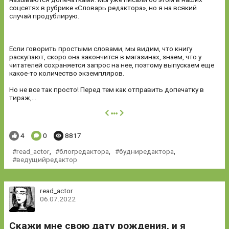
соцсетях в рубрике «Словарь редактора», но я на всякий
случай продублирую.
Если говорить простыми словами, мы видим, что книгу
раскупают, скоро она закончится в магазинах, знаем, что у
читателей сохраняется запрос на нее, поэтому выпускаем еще
какое-то количество экземпляров.
Но не все так просто! Перед тем как отправить допечатку в
тираж,...
далее
Понравилось:
Комментариев:
Просмотров:
4
0
8817
read_actor
,
блогредактора
,
будниредактора
,
ведущийредактор
read_actor
06.07.2022
Скажи мне свою дату рождения, и я