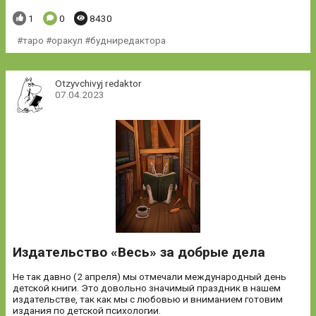
Понравилось:
Комментариев:
Просмотров:
1
0
8430
таро #оракул #будниредактора
Otzyvchivyj redaktor
07.04.2023
Издательство «Весь» за добрые дела
Не так давно (2 апреля) мы отмечали международный день
детской книги. Это довольно значимый праздник в нашем
издательстве, так как мы с любовью и вниманием готовим
издания по детской психологии.