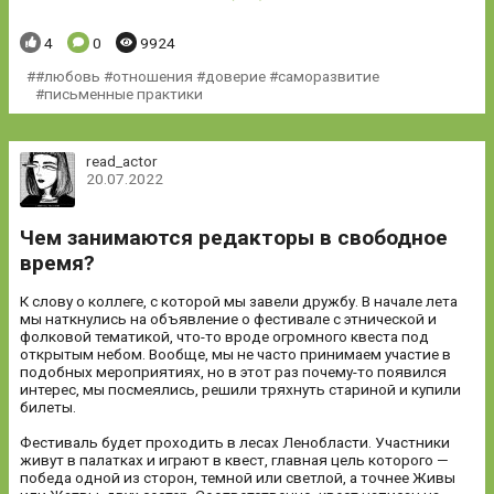
Понравилось:
Комментариев:
Просмотров:
4
0
9924
#любовь #отношения #доверие #саморазвитие
#письменные практики
read_actor
20.07.2022
Чем занимаются редакторы в свободное
время?
К слову о коллеге, с которой мы завели дружбу. В начале лета
мы наткнулись на объявление о фестивале с этнической и
фолковой тематикой, что-то вроде огромного квеста под
открытым небом. Вообще, мы не часто принимаем участие в
подобных мероприятиях, но в этот раз почему-то появился
интерес, мы посмеялись, решили тряхнуть стариной и купили
билеты.
Фестиваль будет проходить в лесах Ленобласти. Участники
живут в палатках и играют в квест, главная цель которого —
победа одной из сторон, темной или светлой, а точнее Живы