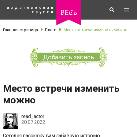
К
издательская
основному
Искать
Разв
весь
группа
содержанию
мен
Главная страница
Блоги
Место встречи изменить можно
Добавить запись
Место встречи изменить
можно
read_actor
рубрики
20.07.2022
Сегодня расскажу вам забавную историю.