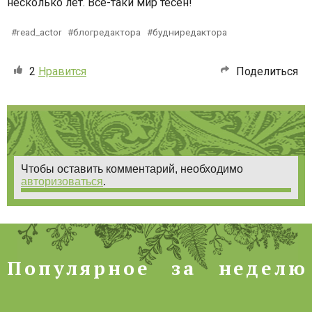
несколько лет. Все-таки мир тесен!
read_actor
блогредактора
будниредактора
2
Нравится
Поделиться
Чтобы оставить комментарий, необходимо
авторизоваться
.
Популярное за неделю
П
о
п
у
л
я
р
н
о
е
з
а
н
е
д
е
л
ю