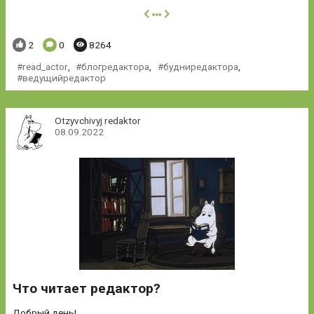
далее
Понравилось:
Комментариев:
Просмотров:
2
0
8264
read_actor
,
блогредактора
,
будниредактора
,
ведущийредактор
Otzyvchivyj redaktor
08.09.2022
Что читает редактор?
Добрый день!