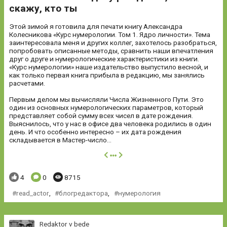
скажу, кто ты
Этой зимой я готовила для печати книгу Александра
Колесникова «Курс нумерологии. Том 1. Ядро личности». Тема
заинтересовала меня и других коллег, захотелось разобраться,
попробовать описанные методы, сравнить наши впечатления
друг о друге и нумерологические характеристики из книги.
«Курс нумерологии» наше издательство выпустило весной, и
как только первая книга прибыла в редакцию, мы занялись
расчетами.
Первым делом мы вычисляли Числа Жизненного Пути. Это
один из основных нумерологических параметров, который
представляет собой сумму всех чисел в дате рождения.
Выяснилось, что у нас в офисе два человека родились в один
день. И что особенно интересно – их дата рождения
складывается в Мастер-число...
далее
Понравилось:
Комментариев:
Просмотров:
4
0
8715
read_actor
,
блогредактора
,
нумерология
Redaktor v bede