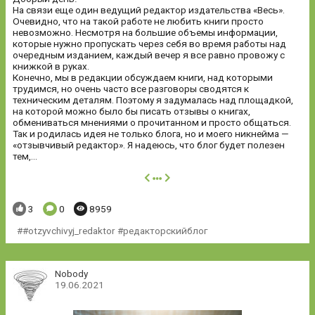
На связи еще один ведущий редактор издательства «Весь».
Очевидно, что на такой работе не любить книги просто
невозможно. Несмотря на большие объемы информации,
которые нужно пропускать через себя во время работы над
очередным изданием, каждый вечер я все равно провожу с
книжкой в руках.
Конечно, мы в редакции обсуждаем книги, над которыми
трудимся, но очень часто все разговоры сводятся к
техническим деталям. Поэтому я задумалась над площадкой,
на которой можно было бы писать отзывы о книгах,
обмениваться мнениями о прочитанном и просто общаться.
Так и родилась идея не только блога, но и моего никнейма —
«отзывчивый редактор». Я надеюсь, что блог будет полезен
тем,...
далее
Понравилось:
Комментариев:
Просмотров:
3
0
8959
#otzyvchivyj_redaktor #редакторскийблог
Nobody
19.06.2021