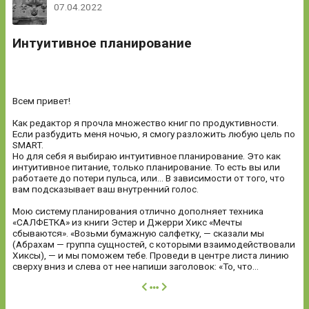
07.04.2022
Интуитивное планирование
Всем привет!
Как редактор я прочла множество книг по продуктивности.
Если разбудить меня ночью, я смогу разложить любую цель по
SMART.
Но для себя я выбираю интуитивное планирование. Это как
интуитивное питание, только планирование. То есть вы или
работаете до потери пульса, или... В зависимости от того, что
вам подсказывает ваш внутренний голос.
Мою систему планирования отлично дополняет техника
«САЛФЕТКА» из книги Эстер и Джерри Хикс «Мечты
сбываются». «Возьми бумажную салфетку, — сказали мы
(Абрахам — группа сущностей, с которыми взаимодействовали
Хиксы), — и мы поможем тебе. Проведи в центре листа линию
сверху вниз и слева от нее напиши заголовок: «То, что...
далее