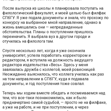
После выпуска из школы я планировала поступать на
филологический факультет, и моей целью был филфак
СПбГУ. Я уже подала документы и знала, что прохожу по
конкурсу на выбранное мной направление, однако в
жизнь вмешались они — непредвиденные
обстоятельства. Планы о поступлении пришлось
переиначить. Я выбрала вуз в другом городе и
отучилась на филолога там.
Спустя несколько лет, когда я уже окончила
университет, успела поработать корректором и
редактором, я вступила на должность ведущего
редактора издательства «Весь». Здесь у меня
завязалась дружба с коллегой, моей ровесницей.
Неожиданно выяснилось, что коллега училась как раз
на том направлении в СПбГУ, куда я подавала
документы, и год поступления тоже совпал.
Теперь мы ходим вместе обедать и посмеиваемся над
тем, что все-таки познакомились, как и было
предначертано самой судьбой, — просто не на филфаке,
а уже на работе, и не при поступлении, а через