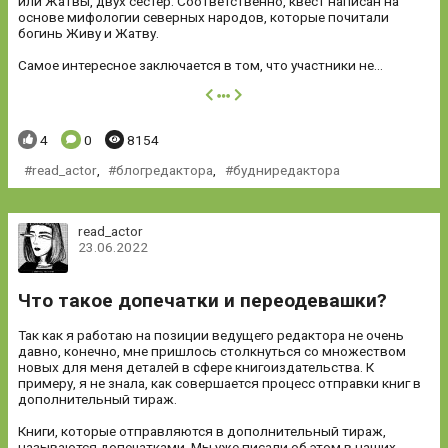
или Жатвы, двух сестер. Соответственно, квест написан на
основе мифологии северных народов, которые почитали
богинь Живу и Жатву.
Самое интересное заключается в том, что участники не...
далее
Понравилось:
Комментариев:
Просмотров:
4
0
8154
read_actor
,
блогредактора
,
будниредактора
read_actor
23.06.2022
Что такое допечатки и переодевашки?
Так как я работаю на позиции ведущего редактора не очень
давно, конечно, мне пришлось столкнуться со множеством
новых для меня деталей в сфере книгоиздательства. К
примеру, я не знала, как совершается процесс отправки книг в
дополнительный тираж.
Книги, которые отправляются в дополнительный тираж,
называются допечатками. Мы уже писали об этом в наших