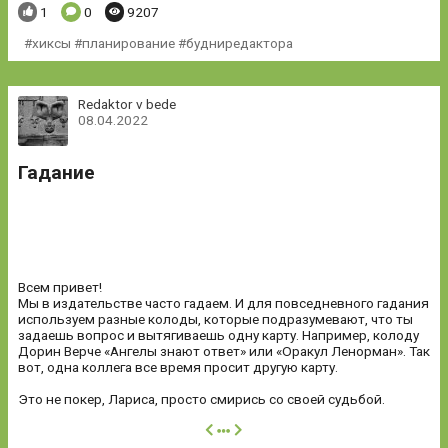
Понравилось:
Комментариев:
Просмотров:
1
0
9207
хиксы #планирование #будниредактора
Redaktor v bede
08.04.2022
Гадание
Всем привет!
Мы в издательстве часто гадаем. И для повседневного гадания
используем разные колоды, которые подразумевают, что ты
задаешь вопрос и вытягиваешь одну карту. Например, колоду
Дорин Верче «Ангелы знают ответ» или «Оракул Ленорман». Так
вот, одна коллега все время просит другую карту.
Это не покер, Лариса, просто смирись со своей судьбой.
далее