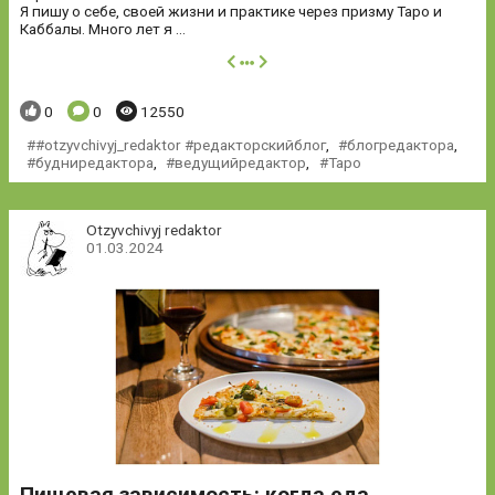
Я пишу о себе, своей жизни и практике через призму Таро и
Каббалы. Много лет я ...
далее
Понравилось:
Комментариев:
Просмотров:
0
0
12550
#otzyvchivyj_redaktor #редакторскийблог
,
блогредактора
,
будниредактора
,
ведущийредактор
,
Таро
Otzyvchivyj redaktor
01.03.2024
Пищевая зависимость: когда еда