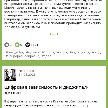
интересуют люди с расстройствами аутистического спектра.
Мне интересно пытаться понять, как люди могут иначе
воспринимать мир. Думаю, это помогает мне расширять свои
границы восприятия и замечать то, чего я не видела раньше.
Например, раньше я волонтерила на выставке в Центральном
выставочном зале «Манеж» и помогала проводить медиацию
для людей с аутизмом....
далее
Понравилось:
Комментариев:
Просмотров:
2
0
3791
read_actor
,
аутизм
,
блогредактора
,
ведущийредактор
,
нейроразнообразие
,
сдвг
read_actor
31.05.2023
Цифровая зависимость и диджитал-
детокс
В феврале я летала в отпуск на Кавказ, чтобы покататься на
сноуборде. Все бы хорошо, но вот только в аэропорту