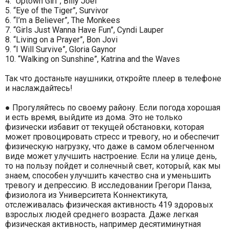
4. “Uptown Girl”, Billy Joel
5. “Eye of the Tiger”, Survivor
6. “I’m a Believer”, The Monkees
7. “Girls Just Wanna Have Fun”, Cyndi Lauper
8. “Living on a Prayer”, Bon Jovi
9. “I Will Survive”, Gloria Gaynor
10. “Walking on Sunshine”, Katrina and the Waves
Так что достаньте наушники, откройте плеер в телефоне
и наслаждайтесь!
● Прогуляйтесь по своему району. Если погода хорошая
и есть время, выйдите из дома. Это не только
физически избавит от текущей обстановки, которая
может провоцировать стресс и тревогу, но и обеспечит
физическую нагрузку, что даже в самом облегченном
виде может улучшить настроение. Если на улице день,
то на пользу пойдет и солнечный свет, который, как мы
знаем, способен улучшить качество сна и уменьшить
тревогу и депрессию. В исследовании Грегори Панза,
физиолога из Университета Коннектикута,
отслеживалась физическая активность 419 здоровых
взрослых людей среднего возраста. Даже легкая
физическая активность, например десятиминутная