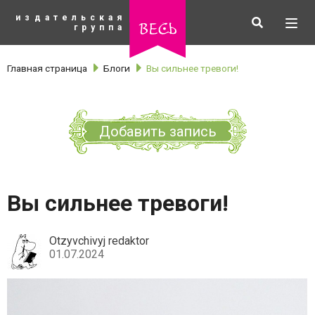
К
издательская
основному
Искать
Разв
весь
группа
содержанию
мен
Главная страница
Блоги
Вы сильнее тревоги!
Добавить запись
Вы сильнее тревоги!
Otzyvchivyj redaktor
01.07.2024
рубрики