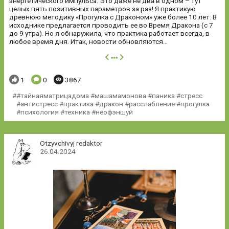
энергетического импульса. Это даже не два в одном – тут
целых пять позитивных параметров за раз! Я практикую
древнюю методику «Прогулка с Драконом» уже более 10 лет. В
исходнике предлагается проводить ее во Время Дракона (с 7
до 9 утра). Но я обнаружила, что практика работает всегда, в
любое время дня. Итак, новости обновляются...
далее
Понравилось:
Комментариев:
Просмотров:
1
0
3867
#тайнаяматрицадома #машамамонова #паника #стресс
#антистресс #практика #дракон #расслабление #прогулка
#психология #техника #неофэншуй
Otzyvchivyj redaktor
26.04.2024