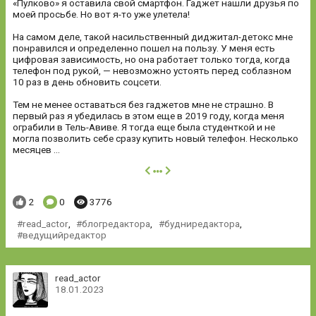
«Пулково» я оставила свой смартфон. Гаджет нашли друзья по
моей просьбе. Но вот я-то уже улетела!
На самом деле, такой насильственный диджитал-детокс мне
понравился и определенно пошел на пользу. У меня есть
цифровая зависимость, но она работает только тогда, когда
телефон под рукой, — невозможно устоять перед соблазном
10 раз в день обновить соцсети.
Тем не менее оставаться без гаджетов мне не страшно. В
первый раз я убедилась в этом еще в 2019 году, когда меня
ограбили в Тель-Авиве. Я тогда еще была студенткой и не
могла позволить себе сразу купить новый телефон. Несколько
месяцев ...
далее
Понравилось:
Комментариев:
Просмотров:
2
0
3776
read_actor
,
блогредактора
,
будниредактора
,
ведущийредактор
read_actor
18.01.2023