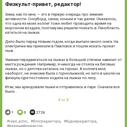
Физкульт-привет, редактор!
Зима, как по мне, — это в первую очередь про зимние
активности. Сноуборд, санки, коньки и так далее. Оказалось,
что одна из моих коллег тоже любит проводить время на
морозном воздухе, поэтому мы решили поехать в Ленобласть
кататься на лыжах.
Дело было перед Новым годом, когда выпало много снега. На
электричке мы приехали в Павловск и пошли искать прокат
лыж.
Умение передвигаться на лыжах в большой степени зависит от
места рождения. Например, я никогда не стояла на беговых
лыжах, но с детства каталась на горных. А коллега моя,
наоборот, не знакома была с горнолыжкой, но зато в школе на
физкультуре постоянно ходила на лыжах по лесу.
Итак, мы арендовали лыжи и отправились в парк. Сначала все
было...
далее
Понравилось:
Комментариев:
Просмотров:
1
0
2726
read_actor
,
блогредактора
,
будниредактора
,
ведущийредактор