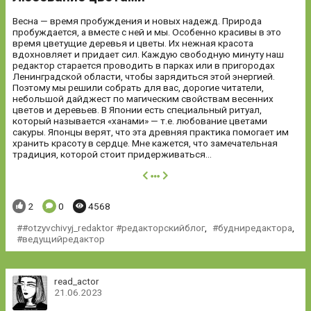
Весна — время пробуждения и новых надежд. Природа
пробуждается, а вместе с ней и мы. Особенно красивы в это
время цветущие деревья и цветы. Их нежная красота
вдохновляет и придает сил. Каждую свободную минуту наш
редактор старается проводить в парках или в пригородах
Ленинградской области, чтобы зарядиться этой энергией.
Поэтому мы решили собрать для вас, дорогие читатели,
небольшой дайджест по магическим свойствам весенних
цветов и деревьев. В Японии есть специальный ритуал,
который называется «ханами» — т.е. любование цветами
сакуры. Японцы верят, что эта древняя практика помогает им
хранить красоту в сердце. Мне кажется, что замечательная
традиция, которой стоит придерживаться...
далее
Понравилось:
Комментариев:
Просмотров:
2
0
4568
#otzyvchivyj_redaktor #редакторскийблог
,
будниредактора
,
ведущийредактор
read_actor
21.06.2023