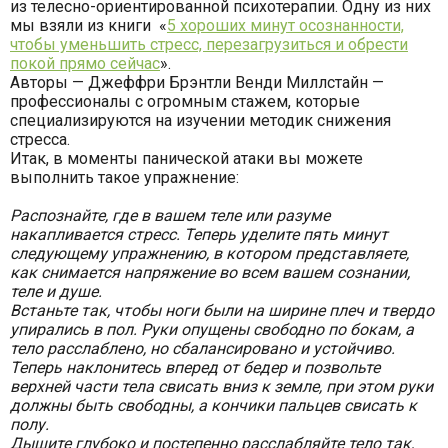
из телесно-ориентированной психотерапии. Одну из них
мы взяли из книги «
5 хороших минут осознанности,
чтобы уменьшить стресс, перезагрузиться и обрести
покой прямо сейчас
».
Авторы — Джеффри Брэнтли Венди Миллстайн —
профессионалы с огромным стажем, которые
специализируются на изучении методик снижения
стресса.
Итак, в моменты панической атаки вы можете
выполнить такое упражнение:
Распознайте, где в вашем теле или разуме
накапливается стресс. Теперь уделите пять минут
следующему упражнению, в котором представляете,
как снимается напряжение во всем вашем сознании,
теле и душе.
Встаньте так, чтобы ноги были на ширине плеч и твердо
упирались в пол. Руки опущены свободно по бокам, а
тело расслаблено, но сбалансировано и устойчиво.
Теперь наклонитесь вперед от бедер и позвольте
верхней части тела свисать вниз к земле, при этом руки
должны быть свободны, а кончики пальцев свисать к
полу.
Дышите глубоко и постепенно расслабляйте тело так,