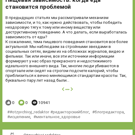
становится проблемой
В предыдущих статьях мы рассматривали механизм
зависимости, и то, как нужно действовать, чтобы победить
нездоровую тягу к тому или иному веществу или
деструктивному поведению. А что делать, если выработалась
зависимость от еды?
К сожалению, тема пищевого поведения становится все более
актуальной. Мы наблюдаем за стройными звездами в
социальных сетях, видим их на обложках журналов, видео и
фильмах. Так или иначе, все эти источники информации
формируют у нас образ прекрасного и недостижимого
идеального внешнего вида. Так, многие люди убиваются в
спортзале или сидят на строгом подсчете калорий, чтобы
приблизиться к вечно меняющимся стандартам красоты. Так,
буквально пару лет назад были...
далее
Понравилось:
Комментариев:
Просмотров:
0
0
10941
#otzyvchivyj_redaktor #редакторскийблог
,
блогредактора
,
исцеление
,
ментальное_здоровье
Otzyvchivyj redaktor