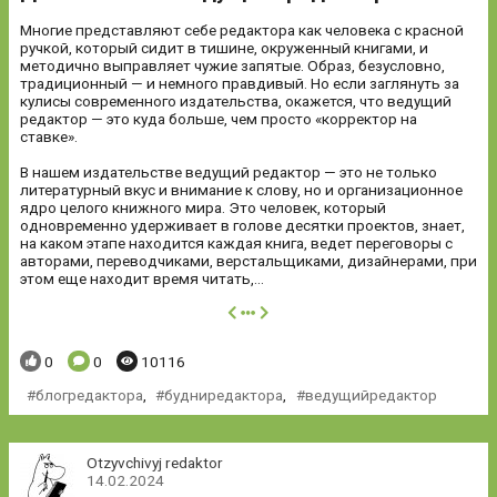
Многие представляют себе редактора как человека с красной
ручкой, который сидит в тишине, окруженный книгами, и
методично выправляет чужие запятые. Образ, безусловно,
традиционный — и немного правдивый. Но если заглянуть за
кулисы современного издательства, окажется, что ведущий
редактор — это куда больше, чем просто «корректор на
ставке».
В нашем издательстве ведущий редактор — это не только
литературный вкус и внимание к слову, но и организационное
ядро целого книжного мира. Это человек, который
одновременно удерживает в голове десятки проектов, знает,
на каком этапе находится каждая книга, ведет переговоры с
авторами, переводчиками, верстальщиками, дизайнерами, при
этом еще находит время читать,...
далее
Понравилось:
Комментариев:
Просмотров:
0
0
10116
блогредактора
,
будниредактора
,
ведущийредактор
Otzyvchivyj redaktor
14.02.2024