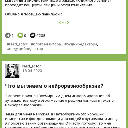
магазины и библиотеки. Еще в рамках «Книжного салона»
проходят концерты, лекции и открытые чтения.
Обычно я посещаю павильон с...
далее
Понравилось:
Комментариев:
Просмотров:
2
0
4208
read_actor
,
блогредактора
,
будниредактора
,
ведущийредактор
read_actor
18.04.2023
Что мы знаем о нейроразнообразии?
2 апреля признан Всемирным днем информирования об
аутизме, поэтому в этом месяце я решила написать текст о
нейроразнообразии.
Тема для меня не чужая: в Петербурге много хороших
инициатив и фондов помощи для людей с аутизмом, и иногда
я помогаю таким организациям. Отчасти потому, что мне
нравится опыт добровольчества, но также и потому, что меня