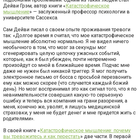
Дейви Грэм, автор книги «
Катастрофическое
мышление
» — заслуженный профессор психологии в
университете Сассекса.
Сам Дейви писал о своем опыте проживания тревоги
так: «Долгое время я считал, что мое катастрофическое
мышление абсолютно нормально. Я не видел ничего
необычного в том, что мозг за секунды мог
сгенерировать целую цепочку ужасных событий,
которые, как я был убежден, почти непременно
произойдут со мной в ближайшее время. Подчас мне
даже не нужен был никакой триггер. Я мог получить
электронное письмо от босса с просьбой перезвонить
ему как можно скорее (что случается каждый божий
день). Но мозг воспринимал это как сигнал того, что я по
невнимательности совершил какую-то серьезную
ошибку и теперь вся компания на грани разорения, а
меня, конечно же, уволят, я лишусь медицинской
страховки, у меня не будет денег и мне придется жить с
родителями».
В своей книге «
Катастрофическое мышление: почему
вы тревожитесь и как перестать
» две части. В первой