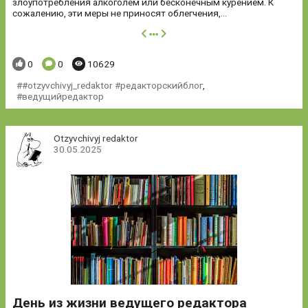
злоупотребления алкоголем или бесконечным курением. К
сожалению, эти меры не приносят облегчения,...
далее
Понравилось:
Комментариев:
Просмотров:
0
0
10629
#otzyvchivyj_redaktor #редакторскийблог
,
ведущийредактор
Otzyvchivyj redaktor
30.05.2025
День из жизни ведущего редактора