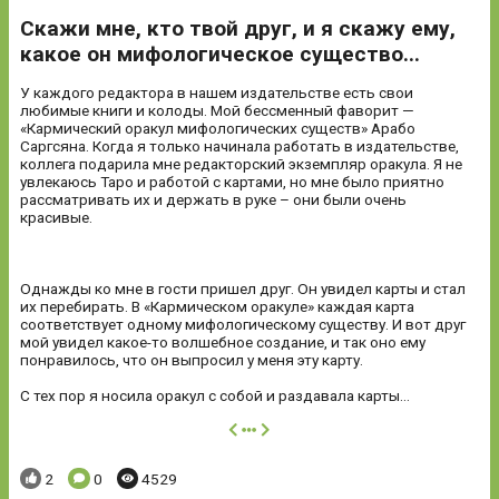
Скажи мне, кто твой друг, и я скажу ему,
какое он мифологическое существо...
У каждого редактора в нашем издательстве есть свои
любимые книги и колоды. Мой бессменный фаворит —
«Кармический оракул мифологических существ» Арабо
Саргсяна. Когда я только начинала работать в издательстве,
коллега подарила мне редакторский экземпляр оракула. Я не
увлекаюсь Таро и работой с картами, но мне было приятно
рассматривать их и держать в руке – они были очень
красивые.
Однажды ко мне в гости пришел друг. Он увидел карты и стал
их перебирать. В «Кармическом оракуле» каждая карта
соответствует одному мифологическому существу. И вот друг
мой увидел какое-то волшебное создание, и так оно ему
понравилось, что он выпросил у меня эту карту.
С тех пор я носила оракул с собой и раздавала карты...
далее
Понравилось:
Комментариев:
Просмотров:
2
0
4529