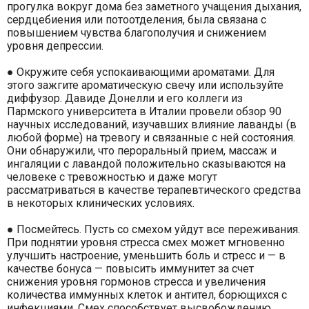
прогулка вокруг дома без заметного учащения дыхания,
сердцебиения или потоотделения, была связана с
повышением чувства благополучия и снижением
уровня депрессии.
● Окружите себя успокаивающими ароматами. Для
этого зажгите ароматическую свечу или используйте
диффузор. Давиде Донелли и его коллеги из
Пармского университета в Италии провели обзор 90
научных исследований, изучавших влияние лаванды (в
любой форме) на тревогу и связанные с ней состояния.
Они обнаружили, что пероральный прием, массаж и
ингаляции с лавандой положительно сказываются на
человеке с тревожностью и даже могут
рассматриваться в качестве терапевтического средства
в некоторых клинических условиях.
● Посмейтесь. Пусть со смехом уйдут все переживания.
При поднятии уровня стресса смех может мгновенно
улучшить настроение, уменьшить боль и стресс и — в
качестве бонуса — повысить иммунитет за счет
снижения уровня гормонов стресса и увеличения
количества иммунных клеток и антител, борющихся с
инфекциями. Смех способствует высвобождению