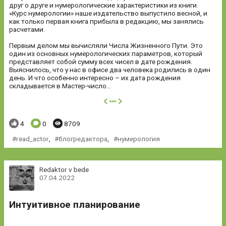
друг о друге и нумерологические характеристики из книги.
«Курс нумерологии» наше издательство выпустило весной, и
как только первая книга прибыла в редакцию, мы занялись
расчетами.
Первым делом мы вычисляли Числа Жизненного Пути. Это
один из основных нумерологических параметров, который
представляет собой сумму всех чисел в дате рождения.
Выяснилось, что у нас в офисе два человека родились в один
день. И что особенно интересно – их дата рождения
складывается в Мастер-число...
далее
Понравилось:
Комментариев:
Просмотров:
4
0
8709
read_actor
,
блогредактора
,
нумерология
Redaktor v bede
07.04.2022
Интуитивное планирование