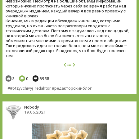
невозможно. Несмотря на большие объемы информации,
которые нужно пропускать через себя во время работы над
очередным изданием, каждый вечер я все равно провожу с
книжкой в руках.
Конечно, мы в редакции обсуждаем книги, над которыми
трудимся, но очень часто все разговоры сводятся к
техническим деталям. Поэтому я задумалась над площадкой,
на которой можно было бы писать отзывы о книгах,
обмениваться мнениями о прочитанном и просто общаться.
Так и родилась идея не только блога, но и моего никнейма —
«отзывчивый редактор». Я надеюсь, что блог будет полезен
тем,...
далее
Понравилось:
Комментариев:
Просмотров:
3
0
8955
#otzyvchivyj_redaktor #редакторскийблог
Nobody
19.06.2021