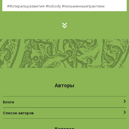
#спиральразвития #nobody #письменныепрактики
Авторы
Блоги
Список авторов