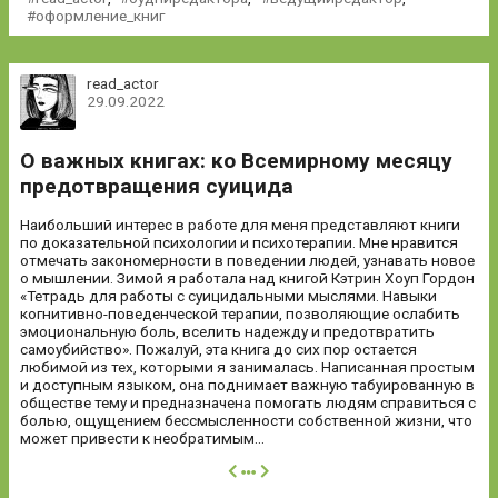
оформление_книг
read_actor
29.09.2022
О важных книгах: ко Всемирному месяцу
предотвращения суицида
Наибольший интерес в работе для меня представляют книги
по доказательной психологии и психотерапии. Мне нравится
отмечать закономерности в поведении людей, узнавать новое
о мышлении. Зимой я работала над книгой Кэтрин Хоуп Гордон
«Тетрадь для работы с суицидальными мыслями. Навыки
когнитивно-поведенческой терапии, позволяющие ослабить
эмоциональную боль, вселить надежду и предотвратить
самоубийство». Пожалуй, эта книга до сих пор остается
любимой из тех, которыми я занималась. Написанная простым
и доступным языком, она поднимает важную табуированную в
обществе тему и предназначена помогать людям справиться с
болью, ощущением бессмысленности собственной жизни, что
может привести к необратимым...
далее