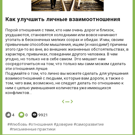
Как улучшить личные взаимоотношения
Порой отношения с теми, кто нам очень дорог и близок,
ухудшаются, становятся холодными или вовсе начинают
утопать в бесконечных мелких ссорах и обидах. И мы, своим
привычным способом мышления, ищем (и находим!) причины
этого где-то во вне, во внешних жизненных обстоятельствах, в
характере, привычках, поведении другого человека. В чем
угодно, но только не в себе самом. Это мешает нам
сосредоточиться на том, что только мы сами можем сделать
эти отношения лучше.
Подумайте о том, что лично вы можете сделать для улучшения
взаимоотношений с людьми, которые вам дороги, а также о
том, чего вам, возможно, не следует делать по отношению к
ним с целью уменьшения количества уже имеющихся
конфликтов...
далее
Понравилось:
Комментариев:
Просмотров:
4
0
9921
#любовь #отношения #доверие #саморазвитие
#письменные практики