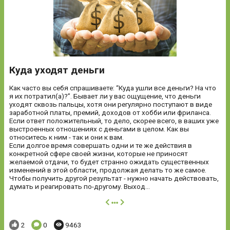
Куда уходят деньги
Как часто вы себя спрашиваете: “Куда ушли все деньги? На что
я их потратил(а)?”. Бывает ли у вас ощущение, что деньги
уходят сквозь пальцы, хотя они регулярно поступают в виде
заработной платы, премий, доходов от хобби или фриланса.
Если ответ положительный, то дело, скорее всего, в ваших уже
выстроенных отношениях с деньгами в целом. Как вы
относитесь к ним - так и они к вам.
Если долгое время совершать одни и те же действия в
конкретной сфере своей жизни, которые не приносят
желаемой отдачи, то будет странно ожидать существенных
изменений в этой области, продолжая делать то же самое.
Чтобы получить другой результат - нужно начать действовать,
думать и реагировать по-другому. Выход...
далее
Понравилось:
Комментариев:
Просмотров:
2
0
9463