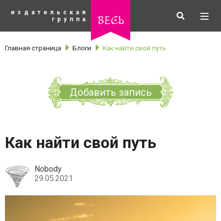
К
издательская
основному
Искать
Разв
весь
группа
содержанию
мен
Главная страница
Блоги
Как найти свой путь
Добавить запись
Как найти свой путь
Nobody
29.05.2021
рубрики