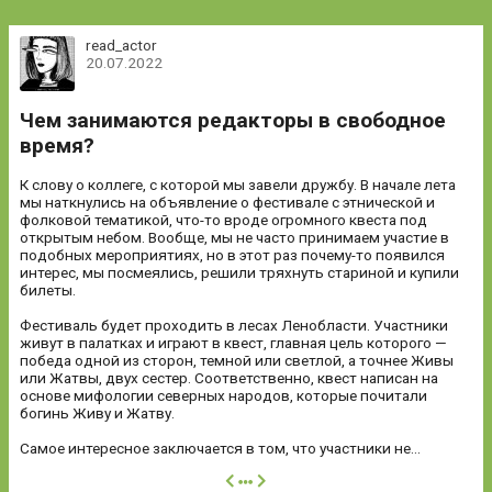
read_actor
20.07.2022
Чем занимаются редакторы в свободное
время?
К слову о коллеге, с которой мы завели дружбу. В начале лета
мы наткнулись на объявление о фестивале с этнической и
фолковой тематикой, что-то вроде огромного квеста под
открытым небом. Вообще, мы не часто принимаем участие в
подобных мероприятиях, но в этот раз почему-то появился
интерес, мы посмеялись, решили тряхнуть стариной и купили
билеты.
Фестиваль будет проходить в лесах Ленобласти. Участники
живут в палатках и играют в квест, главная цель которого —
победа одной из сторон, темной или светлой, а точнее Живы
или Жатвы, двух сестер. Соответственно, квест написан на
основе мифологии северных народов, которые почитали
богинь Живу и Жатву.
Самое интересное заключается в том, что участники не...
далее