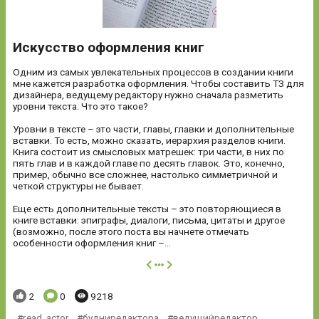
Искусство оформления книг
Одним из самых увлекательных процессов в создании книги
мне кажется разработка оформления. Чтобы составить ТЗ для
дизайнера, ведущему редактору нужно сначала разметить
уровни текста. Что это такое?
Уровни в тексте – это части, главы, главки и дополнительные
вставки. То есть, можно сказать, иерархия разделов книги.
Книга состоит из смысловых матрешек: три части, в них по
пять глав и в каждой главе по десять главок. Это, конечно,
пример, обычно все сложнее, настолько симметричной и
четкой структуры не бывает.
Еще есть дополнительные тексты – это повторяющиеся в
книге вставки: эпиграфы, диалоги, письма, цитаты и другое
(возможно, после этого поста вы начнете отмечать
особенности оформления книг –...
далее
Понравилось:
Комментариев:
Просмотров:
2
0
9218
read_actor
,
будниредактора
,
ведущийредактор
,