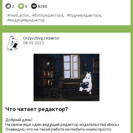
Понравилось:
Комментариев:
Просмотров:
2
0
8260
read_actor
,
блогредактора
,
будниредактора
,
ведущийредактор
Otzyvchivyj redaktor
08.09.2022
Что читает редактор?
Добрый день!
На связи еще один ведущий редактор издательства «Весь».
Очевидно, что на такой работе не любить книги просто