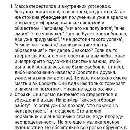
Масса стереотипов и внутренних установок,
берущих свои корни, в основном, из детства. А так
же стойкие
убеждения
, полученные уже в зрелом
возрасте, и сформированные системой и
обществом. Например, "ничего не получится", "я не
смогу", "я не уникален", "это не будет востребовано,
все уже придумано", "я не достоин такого успеха",
"у меня нет таланта/квалификации/опыта/
образования" и так далее. Знакомо? Если да, то
твердо знайте, что эти стереотипы вам либо ловко
и неприкрыто подложили (системе важно, чтобы
вы в ней оставались, а не были свободны от нее),
либо неосознанно навязали (родители, друзья,
учителя в раннем детстве). Теперь их можно смело
смять и выбросить. Они ведь нас только тормозят
и ничем не помогают. Никак не вдохновляют.
Страхи
. Они прямо вытекают из стереотипов и
убеждений выше. Например, "как же я брошу
работу" , "я останусь без дохода", "это прыжок в
неизвестность" и так далее. Это вполне
нормальные и объяснимые страхи, ведь впереди
неопределенность. Но это ещё и увлекательное
путешествие. Не обязательно все резко обрубать в