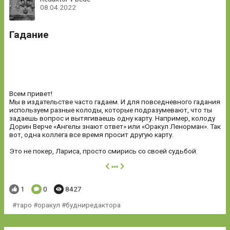
08.04.2022
Гадание
Всем привет!
Мы в издательстве часто гадаем. И для повседневного гадания
используем разные колоды, которые подразумевают, что ты
задаешь вопрос и вытягиваешь одну карту. Например, колоду
Дорин Верче «Ангелы знают ответ» или «Оракул Ленорман». Так
вот, одна коллега все время просит другую карту.
Это не покер, Лариса, просто смирись со своей судьбой.
далее
Понравилось:
Комментариев:
Просмотров:
1
0
8427
таро #оракул #будниредактора