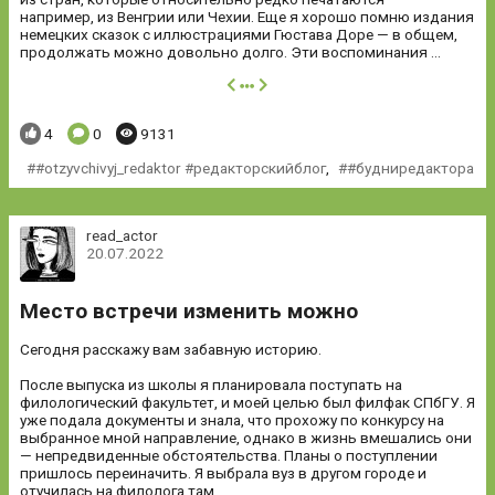
например, из Венгрии или Чехии. Еще я хорошо помню издания
немецких сказок с иллюстрациями Гюстава Доре — в общем,
продолжать можно довольно долго. Эти воспоминания ...
далее
Понравилось:
Комментариев:
Просмотров:
4
0
9131
#otzyvchivyj_redaktor #редакторскийблог
,
#будниредактора
read_actor
20.07.2022
Место встречи изменить можно
Сегодня расскажу вам забавную историю.
После выпуска из школы я планировала поступать на
филологический факультет, и моей целью был филфак СПбГУ. Я
уже подала документы и знала, что прохожу по конкурсу на
выбранное мной направление, однако в жизнь вмешались они
— непредвиденные обстоятельства. Планы о поступлении
пришлось переиначить. Я выбрала вуз в другом городе и
отучилась на филолога там.