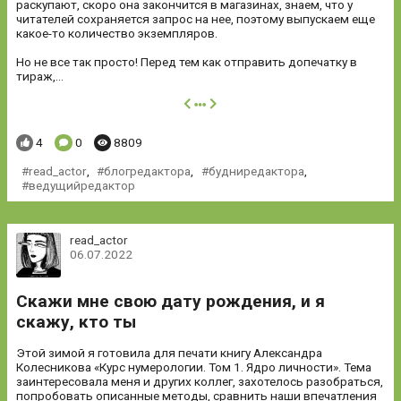
раскупают, скоро она закончится в магазинах, знаем, что у
читателей сохраняется запрос на нее, поэтому выпускаем еще
какое-то количество экземпляров.
Но не все так просто! Перед тем как отправить допечатку в
тираж,...
далее
Понравилось:
Комментариев:
Просмотров:
4
0
8809
read_actor
,
блогредактора
,
будниредактора
,
ведущийредактор
read_actor
06.07.2022
Скажи мне свою дату рождения, и я
скажу, кто ты
Этой зимой я готовила для печати книгу Александра
Колесникова «Курс нумерологии. Том 1. Ядро личности». Тема
заинтересовала меня и других коллег, захотелось разобраться,
попробовать описанные методы, сравнить наши впечатления