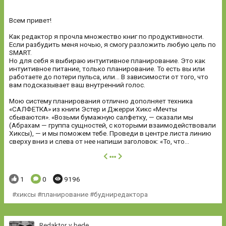
Всем привет!
Как редактор я прочла множество книг по продуктивности.
Если разбудить меня ночью, я смогу разложить любую цель по
SMART.
Но для себя я выбираю интуитивное планирование. Это как
интуитивное питание, только планирование. То есть вы или
работаете до потери пульса, или... В зависимости от того, что
вам подсказывает ваш внутренний голос.
Мою систему планирования отлично дополняет техника
«САЛФЕТКА» из книги Эстер и Джерри Хикс «Мечты
сбываются». «Возьми бумажную салфетку, — сказали мы
(Абрахам — группа сущностей, с которыми взаимодействовали
Хиксы), — и мы поможем тебе. Проведи в центре листа линию
сверху вниз и слева от нее напиши заголовок: «То, что...
далее
Понравилось:
Комментариев:
Просмотров:
1
0
9196
хиксы #планирование #будниредактора
Redaktor v bede