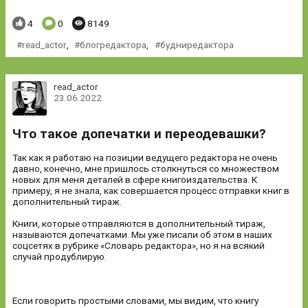
Понравилось:
Комментариев:
Просмотров:
4
0
8149
read_actor
,
блогредактора
,
будниредактора
read_actor
23.06.2022
Что такое допечатки и переодевашки?
Так как я работаю на позиции ведущего редактора не очень
давно, конечно, мне пришлось столкнуться со множеством
новых для меня деталей в сфере книгоиздательства. К
примеру, я не знала, как совершается процесс отправки книг в
дополнительный тираж.
Книги, которые отправляются в дополнительный тираж,
называются допечатками. Мы уже писали об этом в наших
соцсетях в рубрике «Словарь редактора», но я на всякий
случай продублирую.
Если говорить простыми словами, мы видим, что книгу