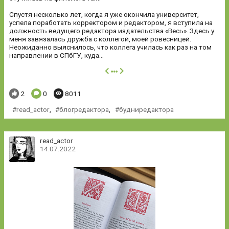
Спустя несколько лет, когда я уже окончила университет,
успела поработать корректором и редактором, я вступила на
должность ведущего редактора издательства «Весь». Здесь у
меня завязалась дружба с коллегой, моей ровесницей.
Неожиданно выяснилось, что коллега училась как раз на том
направлении в СПбГУ, куда...
далее
Понравилось:
Комментариев:
Просмотров:
2
0
8011
read_actor
,
блогредактора
,
будниредактора
read_actor
14.07.2022