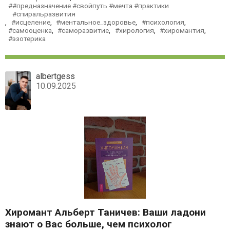
#предназначение #свойпуть #мечта #практики
#спиральразвития
,
исцеление
,
ментальное_здоровье
,
психология
,
самооценка
,
саморазвитие
,
хирология
,
хиромантия
,
эзотерика
albertgess
10.09.2025
Хиромант Альберт Таничев: Ваши ладони
знают о Вас больше, чем психолог