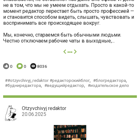
не в том, что мы не умеем отдыхать. Просто в какой-то
момент редактор перестает быть просто профессией —
и становится способом видеть, слышать, чувствовать и
воспринимать все происходящее вокруг.
Мы, конечно, стараемся быть обычными людьми.
Честно отключаем рабочие чаты в выходные,...
далее
Понравилось:
Комментариев:
Просмотров:
0
0
8036
#otzyvchivyj_redaktor #редакторскийблог
,
блогредактора
,
будниредактора
,
ведущийредактор
,
издательское дело
Otzyvchivyj redaktor
20.06.2025