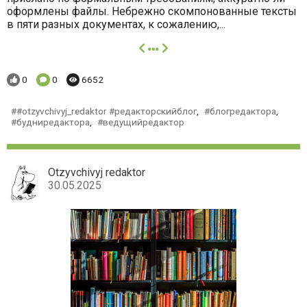
оформлены файлы. Небрежно скомпонованные тексты
в пяти разных документах, к сожалению,...
далее
Понравилось:
Комментариев:
Просмотров:
0
0
6652
#otzyvchivyj_redaktor #редакторскийблог
,
блогредактора
,
будниредактора
,
ведущийредактор
Otzyvchivyj redaktor
30.05.2025