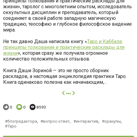
принципы толкования и практические расклады для
жизни», таролог с многолетним опытом, исследователь
оккультных дисциплин и преподаватель, который
соединяет в своей работе западную магическую
традицию, теософию и глубокое философское видение
мира.
Не так давно Даша написала книгу «
Таро и Каббала:
принципы толкования и практические расклады для
жизни
», которая сразу же получила огромное
количество положительных отзывов.
Книга Даши Зориной — это не просто сборник
раскладов, а настоящая энциклопедия практики Таро.
Книга одинаково полезна как начинающим,...
далее
Понравилось:
Комментариев:
Просмотров:
0
0
8593
блогредактора
,
вопрос-ответ
,
интерактив
,
оракулы
,
Таро