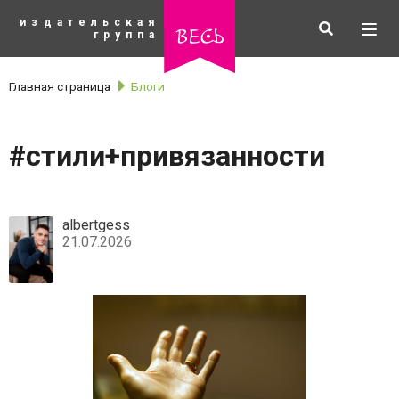
К
издательская
основному
Искать
Разв
весь
группа
содержанию
мен
Главная страница
Блоги
#стили+привязанности
albertgess
21.07.2026
рубрики