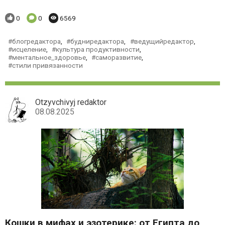
Понравилось:
Комментариев:
Просмотров:
0
0
6569
блогредактора
,
будниредактора
,
ведущийредактор
,
исцеление
,
культура продуктивности
,
ментальное_здоровье
,
саморазвитие
,
стили привязанности
Otzyvchivyj redaktor
08.08.2025
Кошки в мифах и эзотерике: от Египта до