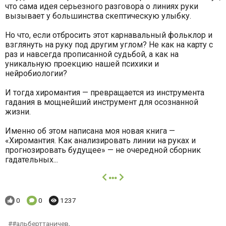
что сама идея серьезного разговора о линиях руки
вызывает у большинства скептическую улыбку.
Но что, если отбросить этот карнавальный фольклор и
взглянуть на руку под другим углом? Не как на карту с
раз и навсегда прописанной судьбой, а как на
уникальную проекцию нашей психики и
нейробиологии?
И тогда хиромантия — превращается из инструмента
гадания в мощнейший инструмент для осознанной
жизни.
Именно об этом написана моя новая книга —
«Хиромантия. Как анализировать линии на руках и
прогнозировать будущее» — не очередной сборник
гадательных...
далее
Понравилось:
Комментариев:
Просмотров:
0
0
1237
#альберттаничев
,