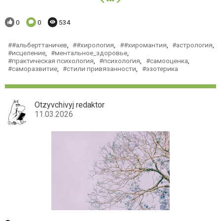
далее
Понравилось:
Комментариев:
Просмотров:
0
0
534
#альберттаничев
,
#хирология
,
#хиромантия
,
астрология
,
исцеление
,
ментальное_здоровье
,
практическая психология
,
психология
,
самооценка
,
саморазвитие
,
стили привязанности
,
эзотерика
Otzyvchivyj redaktor
11.03.2026