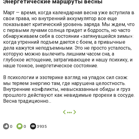
Энергетические маршруты весны
Март — время, когда календарная весна уже вступила в
свои права, но внутренний аккумулятор все еще
показывает критический уровень заряда. Мы ждем, что
с первыми лучами солнца придет и бодрость, но часто
обнаруживаем себя в состоянии «затянувшейся зимы»:
когда утренний подъем дается с боем, а привычные
дела кажутся неподъемными. Это не просто усталость,
которую можно вылечить лишним часом сна, а
глубокое истощение, затрагивающее и нашу психику, и
наше тонкое, энергетическое состояние.
В психологии и эзотерике взгляд на упадок сил схож:
мы теряем энергию там, где нарушена целостность.
Внутренние конфликты, невысказанные обиды и груз
прошлого действуют как невидимые прорехи в сосуде.
Весна традиционно...
далее
Понравилось:
Комментариев:
Просмотров:
0
0
3935