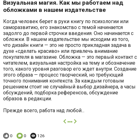
Визуальная магия. Как мы работаем над
обложками в нашем издательстве
Когда человек берет в руки книгу по психологии или
саморазвитию, его знакомство с темой начинается
задолго до первой строчки введения. Оно начинается с
обложки. В нашем издательстве мы исходим из того,
что дизайн книги — это не просто прикладная задача в
духе «сделать красиво» или привлечь внимание
покупателя в магазине. Обложка — это первый контакт с
читателем, визуальная настройка на тему и обозначение
того, какого уровня разговор его ждет внутри. Создание
этого образа — процесс творческий, но требующий
точного понимания контекста. За каждым готовым
решением стоит не случайный выбор дизайнера, а часы
обсуждений, подборка референсов, обсуждение
образов в редакции.
Прежде всего, работа над любой...
далее
Понравилось:
Комментариев:
Просмотров:
0
0
126