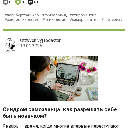
Понравилось:
Комментариев:
Просмотров:
0
0
613
#альберттаничев
,
#хирология
,
#хиромантия
,
#хиропсихология
,
психология
,
саморазвитие
,
эзотерика
Otzyvchivyj redaktor
19.01.2026
Синдром самозванца: как разрешить себе
быть новичком?
Январь — время, когда многие впервые переступают