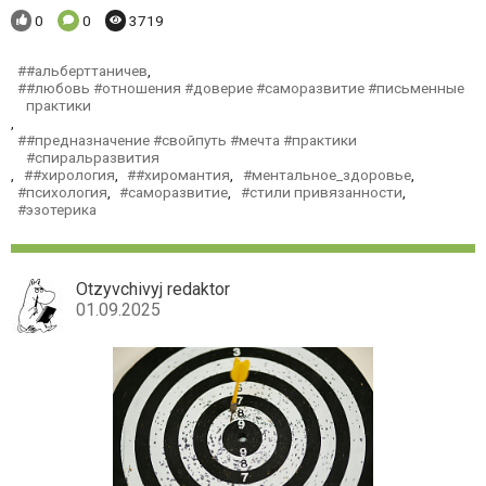
Понравилось:
Комментариев:
Просмотров:
0
0
3719
#альберттаничев
,
#любовь #отношения #доверие #саморазвитие #письменные
практики
,
#предназначение #свойпуть #мечта #практики
#спиральразвития
,
#хирология
,
#хиромантия
,
ментальное_здоровье
,
психология
,
саморазвитие
,
стили привязанности
,
эзотерика
Otzyvchivyj redaktor
01.09.2025