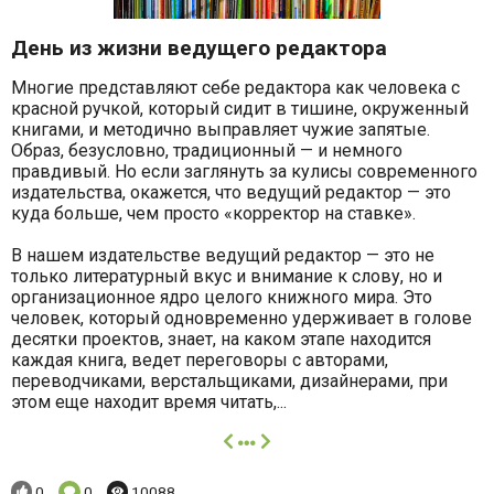
День из жизни ведущего редактора
Многие представляют себе редактора как человека с
красной ручкой, который сидит в тишине, окруженный
книгами, и методично выправляет чужие запятые.
Образ, безусловно, традиционный — и немного
правдивый. Но если заглянуть за кулисы современного
издательства, окажется, что ведущий редактор — это
куда больше, чем просто «корректор на ставке».
В нашем издательстве ведущий редактор — это не
только литературный вкус и внимание к слову, но и
организационное ядро целого книжного мира. Это
человек, который одновременно удерживает в голове
десятки проектов, знает, на каком этапе находится
каждая книга, ведет переговоры с авторами,
переводчиками, верстальщиками, дизайнерами, при
этом еще находит время читать,...
далее
Понравилось:
Комментариев:
Просмотров:
0
0
10088