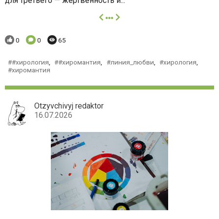
для третьего — жертвенность и...
далее
Понравилось:
Комментариев:
Просмотров:
0
0
65
#хирология
,
#хиромантия
,
линия_любви
,
хирология
,
хиромантия
Otzyvchivyj redaktor
16.07.2026