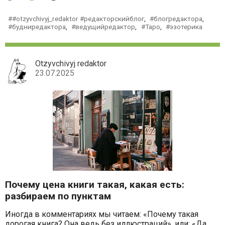
#otzyvchivyj_redaktor #редакторскийблог
,
блогредактора
,
будниредактора
,
ведущийредактор
,
Таро
,
эзотерика
Otzyvchivyj redaktor
23.07.2025
Почему цена книги такая, какая есть:
разбираем по пунктам
Иногда в комментариях мы читаем: «Почему такая
дорогая книга? Она ведь без иллюстраций», или: «Да