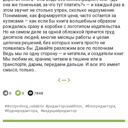
она же тоненькая, за что тут платить?» — и каждый раз в
этом звучит не столько упрек, сколько недоумение.
Понимание, как формируется цена, часто остается за
кулисами — как если бы книга волшебным образом
рождалась сразу в коробке с логотипом издательства.
Но на самом деле за одной обложкой прячется труд
десятков людей, многие месяцы работы и целая
цепочка решений, без которых книга просто не
появилась бы. Давайте разложим все по полочкам.
Ведь мы по одну сторону — и читатели, и создатели книг.
Мы любим их, храним, читаем в тишине или в
транспорте, дарим, передаем дальше. И все это имеет
смысл, только...
далее
Понравилось:
Комментариев:
Просмотров:
0
0
7848
#otzyvchivyj_redaktor #редакторскийблог
,
блогредактора
,
будниредактора
,
ведущийредактор