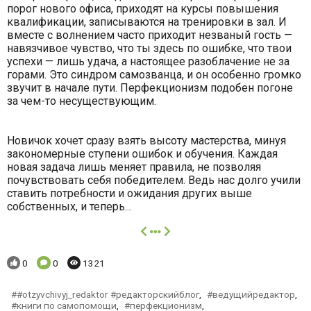
порог нового офиса, приходят на курсы повышения
квалификации, записываются на тренировки в зал. И
вместе с волнением часто приходит незваный гость —
навязчивое чувство, что ты здесь по ошибке, что твои
успехи — лишь удача, а настоящее разоблачение не за
горами. Это синдром самозванца, и он особенно громко
звучит в начале пути. Перфекционизм подобен погоне
за чем-то несуществующим.
Новичок хочет сразу взять высоту мастерства, минуя
закономерные ступени ошибок и обучения. Каждая
новая задача лишь меняет правила, не позволяя
почувствовать себя победителем. Ведь нас долго учили
ставить потребности и ожидания других выше
собственных, и теперь...
далее
Понравилось:
Комментариев:
Просмотров:
0
0
1321
#otzyvchivyj_redaktor #редакторскийблог
,
ведущийредактор
,
книги по самопомощи
,
перфекционизм
,