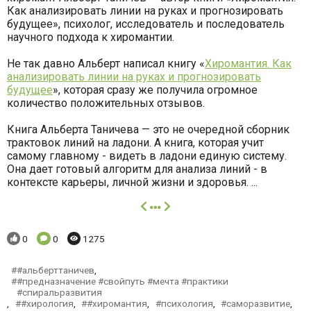
Как анализировать линии на руках и прогнозировать
будущее», психолог, исследователь и последователь
научного подхода к хиромантии.
Не так давно Альберт написал книгу «
Хиромантия. Как
анализировать линии на руках и прогнозировать
будущее
», которая сразу же получила огромное
количество положительных отзывов.
Книга Альберта Таничева — это не очередной сборник
трактовок линий на ладони. А книга, которая учит
самому главному - видеть в ладони единую систему.
Она дает готовый алгоритм для анализа линий - в
контексте карьеры, личной жизни и здоровья. ...
далее
Понравилось:
Комментариев:
Просмотров:
0
0
1275
#альберттаничев
,
#предназначение #свойпуть #мечта #практики
#спиральразвития
,
#хирология
,
#хиромантия
,
психология
,
саморазвитие
,