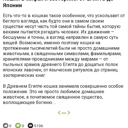
Японии
Есть что-то в кошках такое особенное, что ускользает от
беглого взгляда, как будто они в самом своем
существе несут часть той самой тайны бытия, которую
веками пытается рзгадать человек. Их движения —
бесшумны и точны, а взгляд направлен в самую суть
вещей. Возможно, именно поэтому кошки на
протяжении тысячелетий были не просто домашними
животными, а священными символами, фамильярами,
хранителями-проводниками между мирами — от
пыльных храмов древнего Египта до дощатых полок
японских лавочек, от языческих ритуалов до страниц
эзотерических книг.
В Древнем Египте кошка занимала совершенно особое
положение. Это не просто любимое домашнее
животное, а почитаемое священное существо,
воплощающее богиню ...
далее
Понравилось:
Комментариев:
Просмотров:
0
0
5106